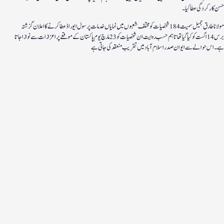
حسن کارکردگی عطا کیا۔
مولانا طارق جمیل سمیت 184 شخصیات کو مختلف شعبوں میں نمایاں خدمات پر سول ایوراڈ عطا کرنے کا اعلان گزشتہ
برس 14 اگست کو کیا گیا تھا تاہم حسب روایت ان شخصیات کو 23 مارچ یوم پاکستان کے موقعے پر اعزازات سے نوازا جاتا
ہے۔ اس حوالے سے ایوان صدر اسلام آباد میں تقریب منعقد کی جاتی ہے