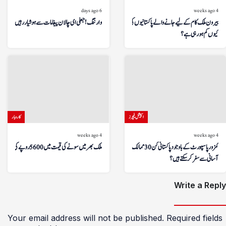
6 days ago
4 weeks ago
بیرون ملک کام کے لیے جانے والے پاکستانیوں کی تعداد
وارننگ! جعلی ای چالان پیغامات سے ہوشیار رہیں
کیوں کم ہو رہی ہے؟
اسپیشل فیچرز
کاروبار
4 weeks ago
4 weeks ago
کمزور پاسپورٹ کے باوجود پاکستانی کن 30 ممالک میں
ملک بھر میں سونے کی قیمت میں 5600 روپے کی کمی
آسانی سے سفر کر سکتے ہیں؟
Write a Reply
Your email address will not be published.
Required fields