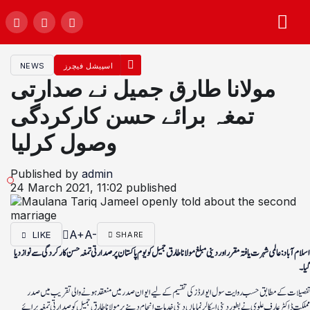
اسپیشل فیچرز
NEWS
مولانا طارق جمیل نے صدارتی
تمغہ برائے حسن کارکردگی
وصول کرلیا
Published by
admin
24 March 2021, 11:02
published
A+
A-
LIKE
SHARE
اسلام آباد: عالمی شہرت یافتہ مقرر اور دینی مبلغ مولانا طارق جمیل کو یوم پاکستان پر صدارتی تمغہ حسن کارکردگی سے نواز دیا
گیا۔
تفصیلات کے مطابق حسب روایت سول ایوارڈز کی تقسیم کے لیے ایوان صدر میں منعقد ہونے والی تقریب میں صدر
مملکت ڈاکٹر عارف علوی نے بطور دینی اسکالر نمایاں دینی خدمات انجام دینے پر مولانا طارق جمیل کو صدارتی تمغہ برائے