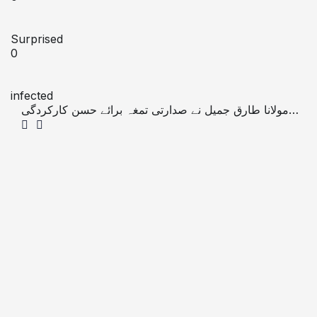
Surprised
0
infected
مولانا طارق جمیل نے صدارتی تمغہ برائے حسن کارکردگی
وصول کرلیا