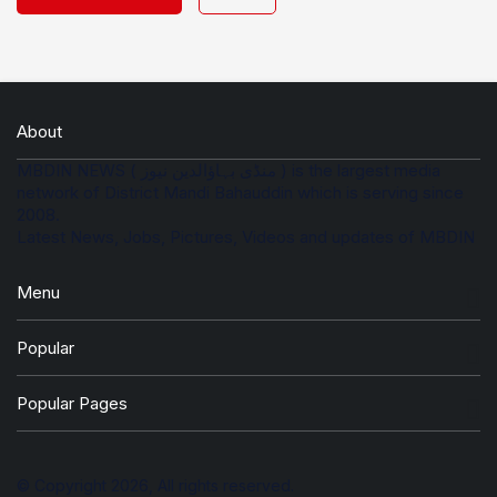
About
MBDIN NEWS ( منڈی بہاؤالدین نیوز ) is the largest media
network of District Mandi Bahauddin which is serving since
2008.
Latest News, Jobs, Pictures, Videos and updates of MBDIN
Menu
Popular
Popular Pages
© Copyright 2026, All rights reserved.