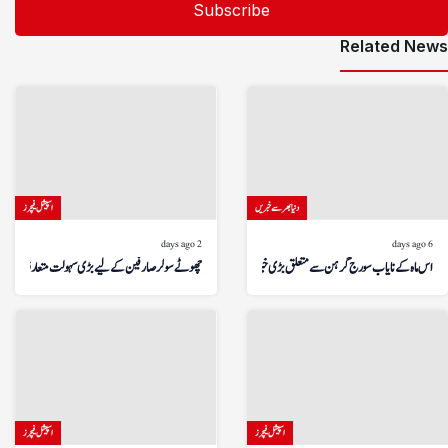
Related News
دنیا بھر سے خبریں
اسپیشل فیچرز
2 days ago
6 days ago
اس ماہ کے نایاب سورج گرہن سے متعلق بڑی خبر!
چھوٹے سولر صارفین کے لیے بڑی سہولت متعارف
اسپیشل فیچرز
اسپیشل فیچرز