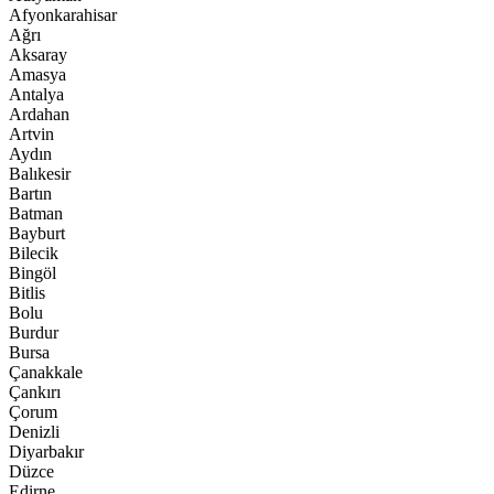
Afyonkarahisar
Ağrı
Aksaray
Amasya
Antalya
Ardahan
Artvin
Aydın
Balıkesir
Bartın
Batman
Bayburt
Bilecik
Bingöl
Bitlis
Bolu
Burdur
Bursa
Çanakkale
Çankırı
Çorum
Denizli
Diyarbakır
Düzce
Edirne