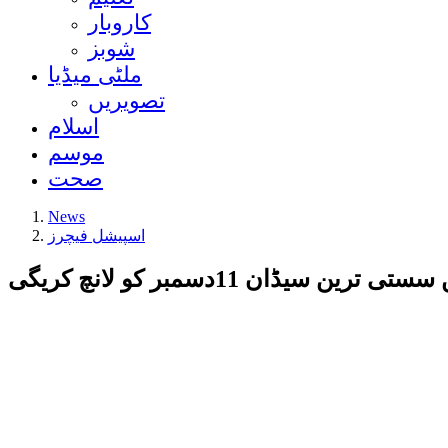
کاروبار
شوبز
ملٹی میڈیا
تصویریں
اسلام
موسم
صحت
News
اسپیشل فیچرز
 سیڈان 11دسمبر کو لانچ کریگی