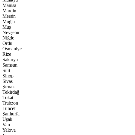
Manisa
Mardin
Mersin
Muğla
Muş
Nevşehir
Niğde
Ordu
Osmaniye
Rize
Sakarya
Samsun
Siirt
Sinop
Sivas
Şırnak
Tekirdağ
Tokat
Trabzon
Tunceli
Şanlıurfa
Uşak
Van
Yalova