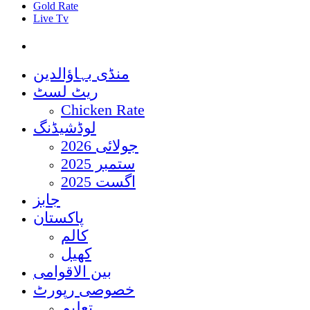
Gold Rate
Live Tv
منڈی بہاؤالدین
ریٹ لسٹ
Chicken Rate
لوڈشیڈنگ
جولائی 2026
ستمبر 2025
اگست 2025
جابز
پاکستان
کالم
کھیل
بین الاقوامی
خصوصی رپورٹ
تعلیم