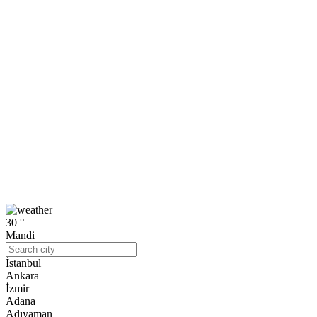
30 °
Mandi
İstanbul
Ankara
İzmir
Adana
Adıyaman