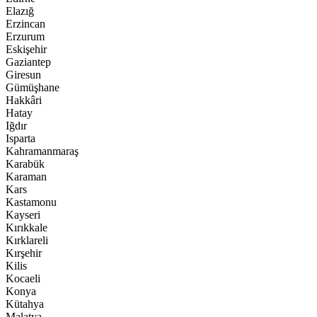
Elazığ
Erzincan
Erzurum
Eskişehir
Gaziantep
Giresun
Gümüşhane
Hakkâri
Hatay
Iğdır
Isparta
Kahramanmaraş
Karabük
Karaman
Kars
Kastamonu
Kayseri
Kırıkkale
Kırklareli
Kırşehir
Kilis
Kocaeli
Konya
Kütahya
Malatya