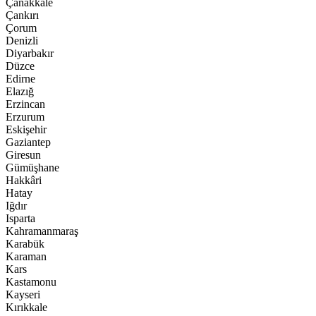
Çanakkale
Çankırı
Çorum
Denizli
Diyarbakır
Düzce
Edirne
Elazığ
Erzincan
Erzurum
Eskişehir
Gaziantep
Giresun
Gümüşhane
Hakkâri
Hatay
Iğdır
Isparta
Kahramanmaraş
Karabük
Karaman
Kars
Kastamonu
Kayseri
Kırıkkale