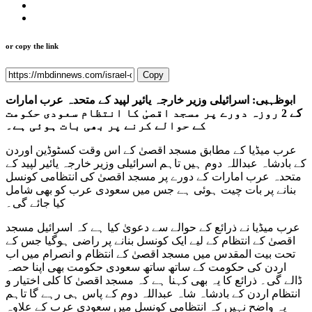
or copy the link
Copy
ابوظہبی: اسرائیلی وزیر خارجہ یائیر لپید کے متحدہ عرب امارات
کے 2 روزہ دورے پر مسجد اقصیٰ کا انتظام سعودی حکومت
کے حوالے کرنے پر بھی بات ہوئی ہے۔
عرب میڈیا کے مطابق مسجد اقصیٰ کے اس وقت کسٹوڈین اوردن
کے بادشاہ عبداللہ دوم ہیں تاہم اسرائیلی وزیر خارجہ یائیر لپید کے
متحدہ عرب امارات کے دورے پر مسجد اقصیٰ کی انتظامی کونسل
بنانے پر بات چیت ہوئی ہے جس میں سعودی عرب کو بھی شامل
کیا جائے گی۔
عرب میڈیا نے ذرائع کے حوالے سے دعویٰ کیا ہے کہ اسرائیل مسجد
اقصیٰ کے انتظام کے لیے ایک کونسل بنانے پر راضی ہوگیا جس کے
تحت بیت المقدس میں مسجد اقصیٰ کے انتظام و انصرام میں اب
اردن کی حکومت کے ساتھ ساتھ سعودی حکومت بھی اپنا حصہ
ڈالے گی۔ ذرائع کا یہ بھی کہنا ہے کہ مسجد اقصیٰ کا کلی اختیار و
انتظام اردن کے بادشاہ شاہ عبداللہ دوم کے پاس ہی رہے گا تاہم
یہ واضح نہیں کہ انتظامی کونسل میں سعودی عرب کے علاوہ