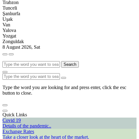
Trabzon
Tunceli
Şanlıurfa
Uşak
Van
Yalova
Yozgat
Zonguldak
8 August 2026, Sat
Search
Type the word you are looking for and press enter, click the esc
button to close.
Quick Links
Covid 19
Details of the pandemic..
Exchange Rates
Take a closer look at the heart of the market.