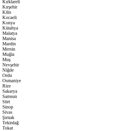
Kırklareli
Kırşehir
Kilis
Kocaeli
Konya
Kütahya
Malatya
Manisa
Mardin
Mersin
Muğla
Muş
Nevşehir
Niğde
Ordu
Osmaniye
Rize
Sakarya
Samsun
Siirt
Sinop
Sivas
Şırnak
Tekirdağ
Tokat