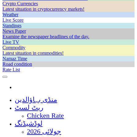
Crypto Currencies
Latest situation in cryptocurrency markets!
Weather
Live Score
Standings
News Paper
Examine the newspaper headlines of the day.
Live TV
Commodity
Latest situation in commodities!
Namaz Time
Road condition
Rate List
منڈی بہاؤالدین
ریٹ لسٹ
Chicken Rate
لوڈشیڈنگ
جولائی 2026