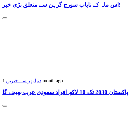
اس ماہ کے نایاب سورج گرہن سے متعلق بڑی خبر!
دنیا بھر سے خبریں
1 month ago
پاکستان 2030 تک 10 لاکھ افراد سعودی عرب بھیجے گا