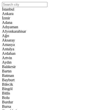
İstanbul
Ankara
İzmir
Adana
Adıyaman
Afyonkarahisar
Ağrı
Aksaray
Amasya
Antalya
Ardahan
Artvin
Aydın
Balıkesir
Bartın
Batman
Bayburt
Bilecik
Bingöl
Bitlis
Bolu
Burdur
Bursa