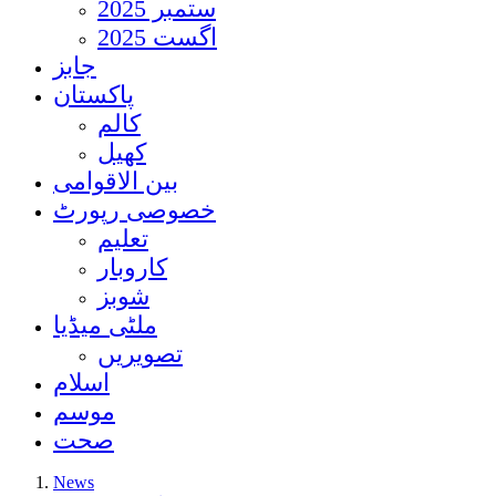
ستمبر 2025
اگست 2025
جابز
پاکستان
کالم
کھیل
بین الاقوامی
خصوصی رپورٹ
تعلیم
کاروبار
شوبز
ملٹی میڈیا
تصویریں
اسلام
موسم
صحت
News