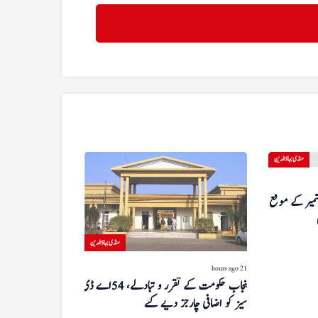
منڈی بہاؤالدین
شمیر کے موقع پر
منڈی بہاؤالدین
21 hours ago
پنجاب حکومت کے تقرر و تبادلے، 54 اے ڈی
سیز کو اضافی چارجز دیے گئے