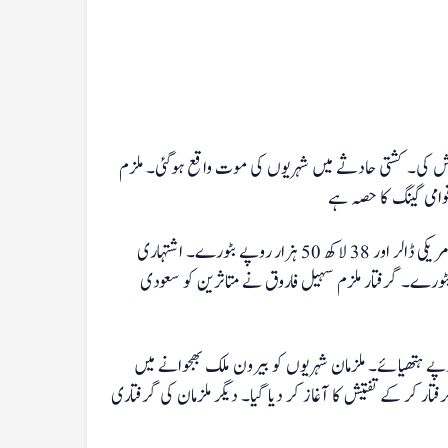
وشش کی۔ کشتی حادثے میں شہریوں کی موت واقع ہوگئی۔ ملزم
خاتون انسانی سمگلر خدیجہ نے شکایت کنندہ کو اٹلی بھجوانے کے نام پر 2500 امریکی ڈالر اور 38 لاکھ 50 ہزار روپے بٹورے۔ اشتہاری
و کینیڈا بھجوانے کے نام پر 12 لاکھ 50 ہزار روپے بٹورے۔ گرفتار ملزم سہیل فاروق نے متاثرین کو سعودی
 انسانی سمگلر نے شہریوں کو رومانیہ بھجوانے کے نام پر 7 لاکھ روپے ہتھیائے۔ ملزمان شہریوں کو بیرون ملک بھجوانے میں
ر کر کے تفتیش کا آغاز کر دیا گیا۔ دیگر ملزمان کی گرفتاری