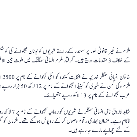
ملزم نے غیر قانونی طور پر سمندر کے راستے شہریوں کو یونان بھجوانے کی ک
کے خلاف 3 مقدمات درج ہیں۔ گرفتار ملزم انسانی سمگلنگ میں ملوث بین الاقوامی گینگ کا حصہ ہے
ملزم وکی گمن نے شہری ک
عرب بھجوانے کے نام پر 13 لاکھ روپے ہتھیائے۔
شاہد فاروق نامی
ناکام رہے۔ ملزمان بھاری رقوم وصول کر کے روپوش ہوگئے تھے۔ ملزمان کو گرفتا
کے لئے چھاپے مارے جا رہے ہیں۔