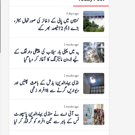
5 days ago
پاکستان میں پانی کے ذخائر کی صورتحال بہتر،
بڑے ڈیم 72 فیصد بھر گئے
2 weeks ago
پنجاب میں پہلی بار سیلاب کی پیشگی وارننگ کے
لیے ڈرون مانیٹرنگ کا آغاز کر دیا گیا
2 weeks ago
منڈی بہاءالدین: بارش کے باعث چھتیں اور
دیواریں گرنے سے 8 افراد زخمی
2 weeks ago
ایف آئی اے نے منڈی بہاءالدین پاسپورٹ
آفس کے باہر سے تین افراد کو گرفتار کر لیا