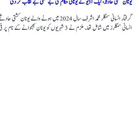
یونان کشتی حادثہ، لیک آڈیو نے یونانی حکام کی بے حسی بے نقاب کر دی
گرفتار انسانی سمگلر محمد اشرف سال 2024 میں ہون
انسانی سمگلرز میں شامل تھا۔ ملزم نے 3 شہریوں کو یونان بھجوانے کے نام پر فی کس 25 لاکھ روپے ہتھیائے۔