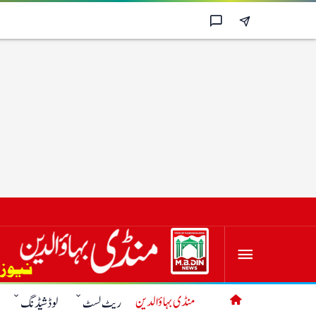
منڈی بہاؤالدین
ریٹ لسٹ
لوڈشیڈنگ