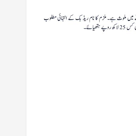
ے والے یونان کشتی حادثے میں ملوث ہے۔ ملزم کا نام ریڈ بک کے انتہائی مطلوب