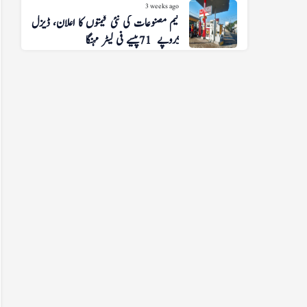
3 weeks ago
پیٹرولیم مصنوعات کی نئی قیمتوں کا اعلان، ڈیزل
5 روپے 71 پیسے فی لیٹر مہنگا