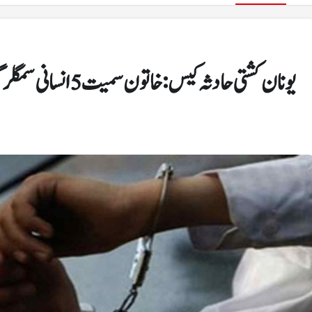
یونان کشتی حادثہ کیس: خاتون سمیت 5 انسانی سمگلر گرفتار
منڈی بہاؤالدین
پنجاب حکومت کے تقرر و تبادلے، 54 اے ڈی سیز کو اضافی
اسپیشل فیچرز
چارجز دیے گئے
چھوٹے سولر صارفین