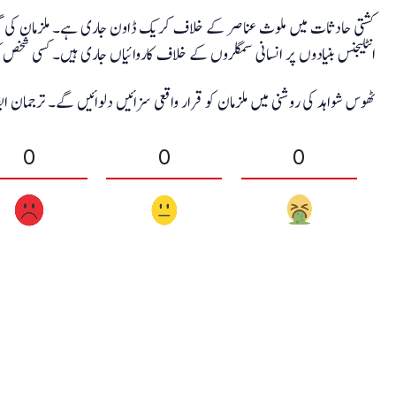
کشتی حادثات میں ملوث عناصر کے خلاف کریک ڈاون جاری ہے۔ ملزمان کی گرفتا
انٹلیجنس بنیادوں پر انسانی سمگلروں کے خلاف کاروائیاں جاری ہیں۔ کسی شخص
ٹھوس شواہد کی روشنی میں ملزمان کو قرار واقعی سزائیں دلوائیں گے۔ ترجمان
0
0
0