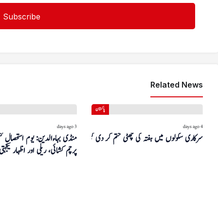
Related News
پاکستان
3 days ago
4 days ago
سرکاری سکولوں میں ہفتہ کی چھٹی ختم کر دی گئی
منڈی بہاءالدین: یوم استحصال ک
پرچم کشائی، ریلی اور اظہار یکجہتی