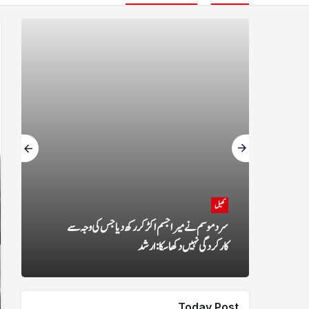
کھیل
ا پالیسی میں بڑی تبدیلی، پاکستانیوں کو 20 ہزار ڈالر
سرد موسم نے میرا جسم اکڑ کر رکھ دیا جس کی وجہ سے
کارکردگی نہیں دکھا سکا: ارشد
Today Post