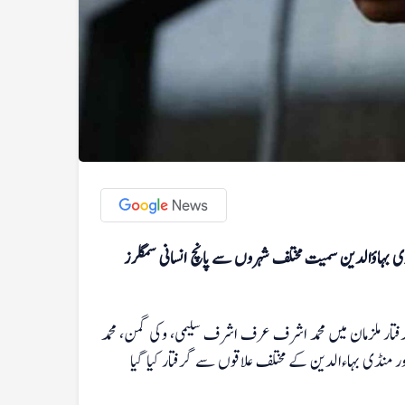
ی بہاؤالدین سمیت مختلف شہروں سے پانچ انسانی سمگلرز
 گرفتار ملزمان میں محمد اشرف عرف اشرف سلیمی، وکی گمن، محمد
اور منڈی بہاءالدین کے مختلف علاقوں سے گرفتار کیا گیا