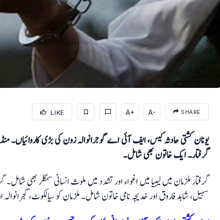
A+
A-
LIKE
SHARE
یونان کشتی حادثہ کیس، ایف آئی اے گوجرانوالہ زون کی بڑی کاروائیاں۔ منڈ
گرفتار۔ ایک خاتون بھی شامل۔
گرفتار ملزمان میں لیبیا میں اغواء اور تشدد میں ملوث انسانی سمگلر بھی شامل۔
سہیل، شاہد فاروق اور خدیجہ نامی خاتون شامل۔ ملزمان کو سیالکوٹ، گجرانوالہ 