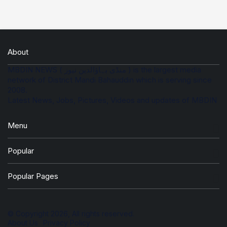
About
MBDIN NEWS ( منڈی بہاؤالدین نیوز ) is the largest media
network of District Mandi Bahauddin which is serving since
2008.
Latest News, Jobs, Pictures, Videos and updates of MBDIN
Menu
Popular
Popular Pages
© Copyright 2026, All rights reserved.
About Us
Privacy Policy