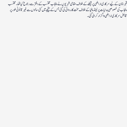
قبرستان کے لیے سرکاری اراضی پر قبضے کے خلاف مقامی شہریوں نے پنجاب محتسب کے دفتر سے رجوع کیا تھا۔ محتسب
پنجاب کی خصوصی ہدایات پر لینڈ مافیا کے خلاف سخت کارروائی کی گئی جس کے نتیجے میں کئی سالوں سے غیر قانونی طور پر
قابض سرکاری اراضی واگزار کرا لی گئی۔