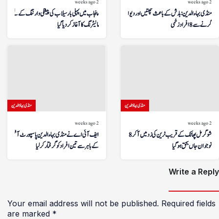
2 weeks ago
2 weeks ago
منڈی بہاءالدین: بارش کے باعث چھتیں اور دیواریں
پنجاب میں پہلی بار سیلاب کی پیشگی وارننگ کے لیے ڈرون
گرنے سے 8 افراد زخمی
مانیٹرنگ کا آغاز کر دیا گیا
منڈی بہاؤالدین
منڈی بہاؤالدین
2 weeks ago
2 weeks ago
شوگر مل پھاٹک کے قریب ٹرین کی زد میں آکر 18 سالہ
ایف آئی اے نے منڈی بہاءالدین پاسپورٹ آفس
نوجوان جاں بحق ہوگیا
کے باہر سے تین افراد کو گرفتار کر لیا
Write a Reply
Your email address will not be published.
Required fields
are marked
*