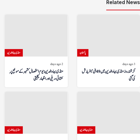
Related News
پاکستان
منڈی بہاؤالدین
2 days ago
3 days ago
گزشتہ روز منڈی بہاءالدین میں 49 ملی میٹر بارش ریکارڈ
منڈی بہاءالدین: یوم استحصال کشمیر کے موقع پر پرچم
کی گئی
کشائی، ریلی اور اظہار یکجہتی
منڈی بہاؤالدین
منڈی بہاؤالدین