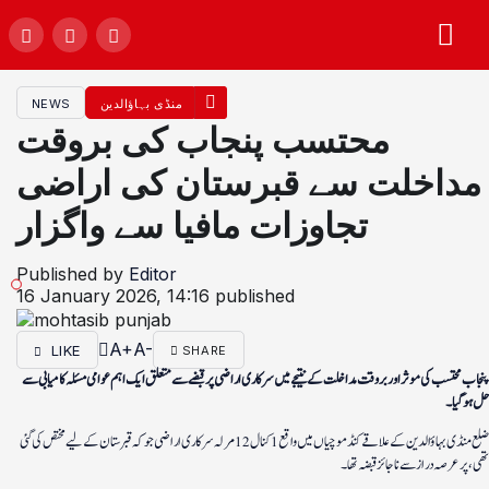
منڈی بہاؤالدین
NEWS
محتسب پنجاب کی بروقت
مداخلت سے قبرستان کی اراضی
تجاوزات مافیا سے واگزار
Published by
Editor
16 January 2026, 14:16
published
A+
A-
LIKE
SHARE
پنجاب محتسب کی موثر اور بروقت مداخلت کے نتیجے میں سرکاری اراضی پر قبضے سے متعلق ایک اہم عوامی مسئلہ کامیابی سے
حل ہو گیا۔
ضلع منڈی بہاؤالدین کے علاقے کنڈ موچیاں میں واقع 1 کنال 12 مرلہ سرکاری اراضی جو کہ قبرستان کے لیے مختص کی گئی
تھی، پر عرصہ دراز سے ناجائز قبضہ تھا۔