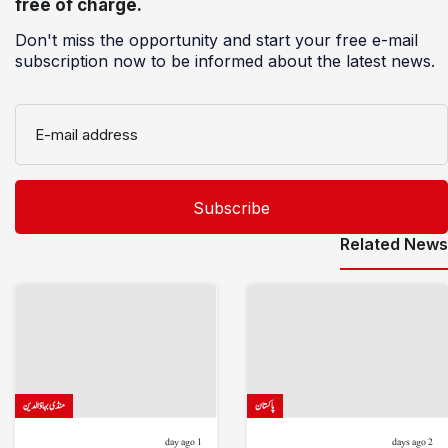
free of charge.
Don't miss the opportunity and start your free e-mail
subscription now to be informed about the latest news.
E-mail address
Related News
پاکستان
منڈی بہاؤالدین
1 day ago
2 days ago