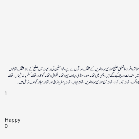
متاثرہ افراد کا تعلق ضلع منڈی بہاوالدین کے مختلف علاقوں سے ہے، لواحقین کی مدعیت میں ضلع کے 10 مختلف تھانوں
میں مقدمات درج کیے گئے ہیں، جن میں تھانہ صدر منڈی بہاوالدین، تھانہ ملکوال، تھانہ گوجرہ، تھانہ کٹھیالہ شیخاں، تھانہ
بھاگٹ، تھانہ قادر آباد، تھانہ سٹی منڈی بہاوالدین، تھانہ پھالیہ، تھانہ پاہٹریانوالی اور تھانہ میانہ گوندل شامل ہیں۔
1
Happy
0