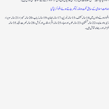
اغواء کیا گیا، جبکہ بعض مقدمات میں زبردستی گاڑیوں میں ڈال کر اغواء کرنے کے شواہد بھی شامل ہیں۔
جماعت اسلامی کے سابق ٹکٹ ہولڈر کو گھر جاتے ہوئے اغوا کر لیا گیا
اغواء ہونے والوں میں 14 سالہ کشف، 15 سالہ نورین، 17 سالہ ایمان، 19 سالہ زینب، 20 سالہ سمیرا، 21 سالہ سویرا،
زنیرہ اور عابدہ، 22 سالہ تسکین، 23 سالہ طوبہ اور صباء، 25 سالہ اقراء، فاریہ اور کومل، 28 سالہ نصرت جبکہ 35 سالہ
غزالہ اور ریحانہ شامل ہیں۔