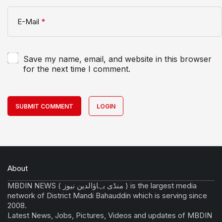
E-Mail
*
Save my name, email, and website in this browser
for the next time I comment.
SUBMIT COMMENT
LOGIN
About
MBDIN NEWS ( منڈی بہاؤالدین نیوز ) is the largest media
network of District Mandi Bahauddin which is serving since
2008.
Latest News, Jobs, Pictures, Videos and updates of MBDIN