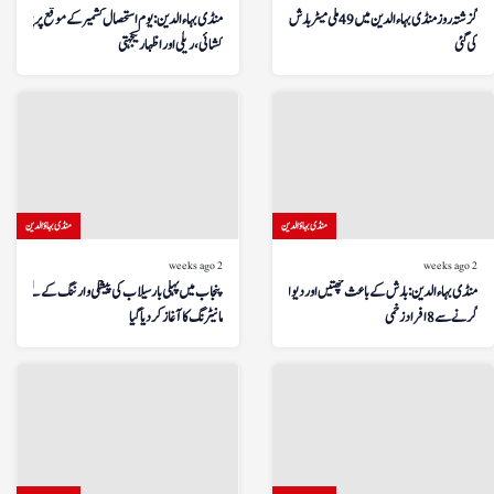
گزشتہ روز منڈی بہاءالدین میں 49 ملی میٹر بارش ریکارڈ
منڈی بہاءالدین: یوم استحصال کشمیر کے موقع پر پرچم
کی گئی
کشائی، ریلی اور اظہار یکجہتی
منڈی بہاؤالدین
منڈی بہاؤالدین
2 weeks ago
2 weeks ago
منڈی بہاءالدین: بارش کے باعث چھتیں اور دیواریں
پنجاب میں پہلی بار سیلاب کی پیشگی وارننگ کے لیے ڈرون
گرنے سے 8 افراد زخمی
مانیٹرنگ کا آغاز کر دیا گیا