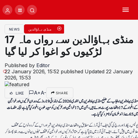
منڈی بہاؤالدین
NEWS
منڈی بہاؤالدین سے رواں ماہ 17
لڑکیوں کو اغوا کر لیا گیا
Published by
Editor
22 January 2026, 15:52
published
Updated
22 January
2026, 15:53
A+
A-
LIKE
SHARE
منڈی بہاوالدین: پنجاب کے ضلع منڈی بہاوالدین میں جنوری 2026 کے ابتدائی 19 روز کے دوران لڑکیوں اور خواتین
کے اغواء کے 17 واقعات رپورٹ ہوئے ہیں، جن میں 17 خواتین اور لڑکیوں کو مبینہ طور پر اغواء کیا گیا ہے جبکہ مقدمات
میں 65 سے زائد ملزمان کو نامزد کیا گیا ہے۔
پولیس ریکارڈ اور درج کی گئی ایف آئی آرز کے مطابق یہ واقعات منڈی بہاوالدین شہر اور اس کے گردونواح کے مختلف
علاقوں میں پیش آئے۔ ایف آئی آرز میں بتایا گیا ہے کہ متاثرہ لڑکیوں اور خواتین کو مختلف حیلوں بہانوں سے ورغلا پھسلا کر