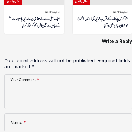
منڈی بہاؤالدین
منڈی بہاؤالدین
2 weeks ago
2 weeks ago
شوگر مل پھاٹک کے قریب ٹرین کی زد میں آکر 18 سالہ
ایف آئی اے نے منڈی بہاءالدین پاسپورٹ آفس
نوجوان جاں بحق ہوگیا
کے باہر سے تین افراد کو گرفتار کر لیا
Write a Reply
Your email address will not be published.
Required fields
are marked
*
Your Comment
*
Name
*