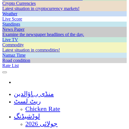
Crypto Currencies
Latest situation in cryptocurrency markets!
Weather
Live Score
Standings
News Paper
Examine the newspaper headlines of the day.
Live TV
Commodity
Latest situation in commodities!
Namaz Time
Road condition
Rate List
منڈی بہاؤالدین
ریٹ لسٹ
Chicken Rate
لوڈشیڈنگ
جولائی 2026