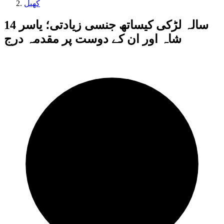
کھیل
14 سالہ لڑکی کیساتھ جنسی زیادتی؛ یاسر
شاہ اور ان کے دوست پر مقدمہ درج