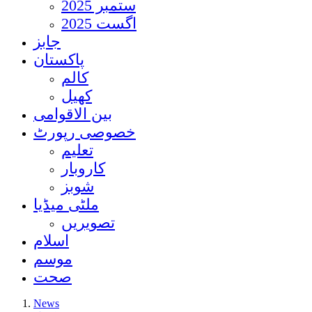
ستمبر 2025
اگست 2025
جابز
پاکستان
کالم
کھیل
بین الاقوامی
خصوصی رپورٹ
تعلیم
کاروبار
شوبز
ملٹی میڈیا
تصویریں
اسلام
موسم
صحت
News