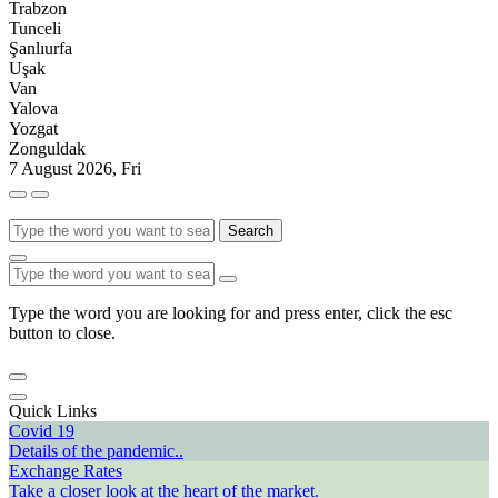
Trabzon
Tunceli
Şanlıurfa
Uşak
Van
Yalova
Yozgat
Zonguldak
7 August 2026, Fri
Search
Type the word you are looking for and press enter, click the esc
button to close.
Quick Links
Covid 19
Details of the pandemic..
Exchange Rates
Take a closer look at the heart of the market.