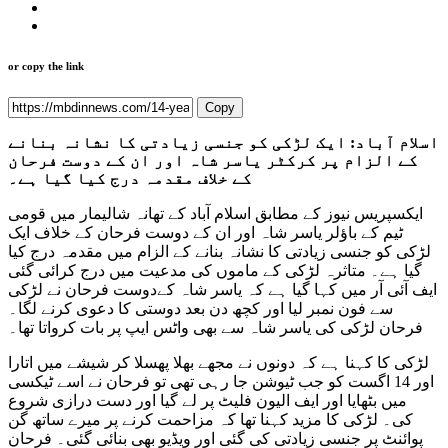
or copy the link
Copy
اسلام آباد: ایک لڑکی کو جنسی زیادتی کا نشانہ بنانے
کے الزام پر کرکٹر یاسر شاہ اور ان کے دوست فرحان
کے خلاف مقدمہ درج کیا گیا ہے۔
ایکسپریس نیوز کے مطابق اسلام آباد کے تھانہ شالیمار میں قومی
ٹیم کے باؤلر یاسر شاہ اور ان کے دوست فرحان کے خلاف ایک
لڑکی کو جنسی زیادتی کا نشانہ بنانے کے الزام میں مقدمہ درج کیا
گیا ہے۔ متاثرہ لڑکی کے ماموں کی مدعیت میں درج کرائی گئی
ایف آئی آر میں کہا گیا ہے کہ یاسر شاہ کےدوست فرحان نے لڑکی
سے فون نمبر لیا اور کچھ دن بعد دوستی کا دعوی کرنے لگا۔
فرحان لڑکی کی یاسر شاہ سے بھی واٹس ایپ پر بات کرواتا تھا۔
لڑکی کا کہنا ہے کہ دونوں نے مجھے بھلا پھسلا کر شیشے میں اتارا
اور 14 اگست کو جب ٹیوشن جا رہی تھی تو فرحان نے اسے ٹیکسی
میں بٹھایا اور ایف الیون فلیٹ پر لے گیا اور دست درازی شروع
کی۔ لڑکی کا مزید کہنا تھا کہ مزاحمت کرنے پر میرے ساتھ گن
پوائنٹ پر جنسی زیادتی کی گئی اور ویڈیو بھی بنائی گئی۔ فرحان