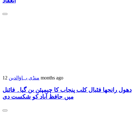
انعقاد
12 months ago
منڈی بہاؤالدین
دھول رانجھا فٹبال کلب پنجاب کا چیمپئن بن گیا۔ فائنل
میں حافظ آباد کو شکست دی