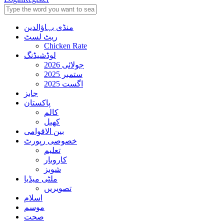
منڈی بہاؤالدین
ریٹ لسٹ
Chicken Rate
لوڈشیڈنگ
جولائی 2026
ستمبر 2025
اگست 2025
جابز
پاکستان
کالم
کھیل
بین الاقوامی
خصوصی رپورٹ
تعلیم
کاروبار
شوبز
ملٹی میڈیا
تصویریں
اسلام
موسم
صحت