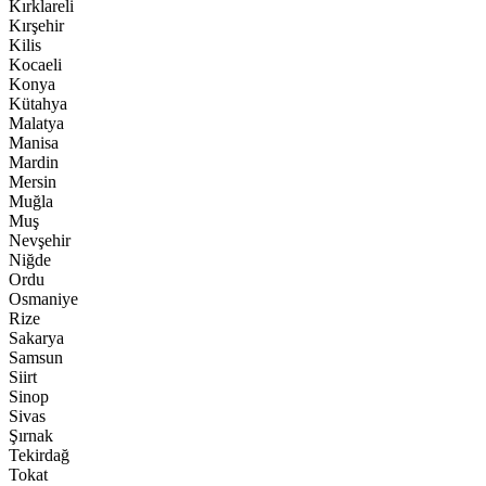
Kırklareli
Kırşehir
Kilis
Kocaeli
Konya
Kütahya
Malatya
Manisa
Mardin
Mersin
Muğla
Muş
Nevşehir
Niğde
Ordu
Osmaniye
Rize
Sakarya
Samsun
Siirt
Sinop
Sivas
Şırnak
Tekirdağ
Tokat