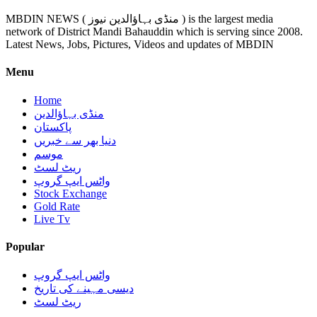
MBDIN NEWS ( منڈی بہاؤالدین نیوز ) is the largest media
network of District Mandi Bahauddin which is serving since 2008.
Latest News, Jobs, Pictures, Videos and updates of MBDIN
Menu
Home
منڈی بہاؤالدین
پاکستان
دنیا بھر سے خبریں
موسم
ریٹ لسٹ
واٹس ایپ گروپ
Stock Exchange
Gold Rate
Live Tv
Popular
واٹس ایپ گروپ
دیسی مہینے کی تاریخ
ریٹ لسٹ