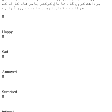
برداشت کروں گا۔ تاحال کرکٹر یاسر شاہ کا اس کے
حوالے سے کوئی تبصرہ سامنے نہیں آیا ہے
0
Happy
0
Sad
0
Annoyed
0
Surprised
0
infected