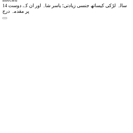
14 سالہ لڑکی کیساتھ جنسی زیادتی؛ یاسر شاہ اور ان کے دوست
پر مقدمہ درج