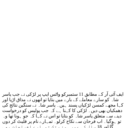
ایف آئی آر کے مطابق 11 ستمبرکو واٹس ایپ پر لڑکی نے جب یاسر
شاہ کو سارے معاملے کے بارے میں بتایا تو انھوں نے مذاق اڑیا اور
کہا مجھے کمسن لڑکیاں پسند ہیں۔ یاسر شاہ نے سنگین نتائج کی
دھمکیاں بھی دیں۔ لڑکی کا کہنا ہے کہ جب پولیس کو درخواست
دینے سے متعلق یاسر شاہ کو بتایا تو اس نے کہا کہ جو ہونا تھا وہ
تو ہوگیا۔ اب فرحان سے نکاح کرلو۔ تمہارے نام پر فلیٹ کر دوں
گا اور 18 سال کی عمر ہونے تک تمہارے اخراجات بھی