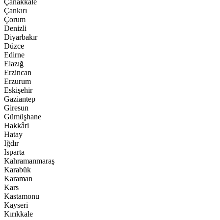
Çanakkale
Çankırı
Çorum
Denizli
Diyarbakır
Düzce
Edirne
Elazığ
Erzincan
Erzurum
Eskişehir
Gaziantep
Giresun
Gümüşhane
Hakkâri
Hatay
Iğdır
Isparta
Kahramanmaraş
Karabük
Karaman
Kars
Kastamonu
Kayseri
Kırıkkale