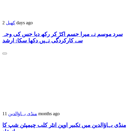
2 days ago
کھیل
سرد موسم نے میرا جسم اکڑ کر رکھ دیا جس کی وجہ
سے کارکردگی نہیں دکھا سکا: ارشد
11 months ago
منڈی بہاؤالدین
منڈی بہاؤالدین میں تکبیر اوپن انٹر کلب چیمپئن شپ کا