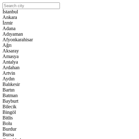
İstanbul
Ankara
İzmir
Adana
Adıyaman
Afyonkarahisar
Ağrı
Aksaray
Amasya
Antalya
Ardahan
Artvin
Aydın
Balıkesir
Bartın
Batman
Bayburt
Bilecik
Bingöl
Bitlis
Bolu
Burdur
Bursa