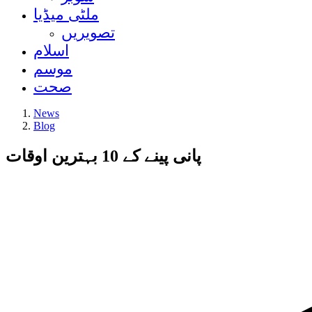
ملٹی میڈیا
تصویریں
اسلام
موسم
صحت
News
Blog
پانی پینے کے 10 بہترین اوقات