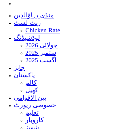
منڈی بہاؤالدین
ریٹ لسٹ
Chicken Rate
لوڈشیڈنگ
جولائی 2026
ستمبر 2025
اگست 2025
جابز
پاکستان
کالم
کھیل
بین الاقوامی
خصوصی رپورٹ
تعلیم
کاروبار
شوبز