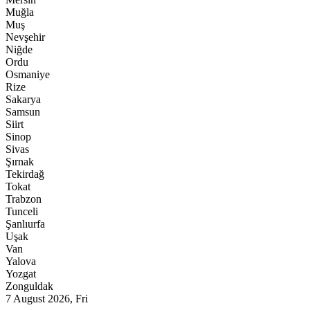
Muğla
Muş
Nevşehir
Niğde
Ordu
Osmaniye
Rize
Sakarya
Samsun
Siirt
Sinop
Sivas
Şırnak
Tekirdağ
Tokat
Trabzon
Tunceli
Şanlıurfa
Uşak
Van
Yalova
Yozgat
Zonguldak
7 August 2026, Fri