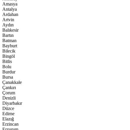
Amasya
Antalya
Ardahan
Artvin
Aydın
Balıkesir
Bartın
Batman
Bayburt
Bilecik
Bingöl
Bitlis
Bolu
Burdur
Bursa
Çanakkale
Çankırı
Çorum
Denizli
Diyarbakır
Düzce
Edirne
Elazığ
Erzincan
Erzurum