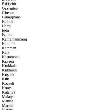
Eskişehir
Gaziantep
Giresun
Gümüşhane
Hakkâri
Hatay
Iğdır
Isparta
Kahramanmaraş
Karabük
Karaman
Kars
Kastamonu
Kayseri
Kırıkkale
Kırklareli
Kırşehir
Kilis
Kocaeli
Konya
Kütahya
Malatya
Manisa
Mardin
Mersin