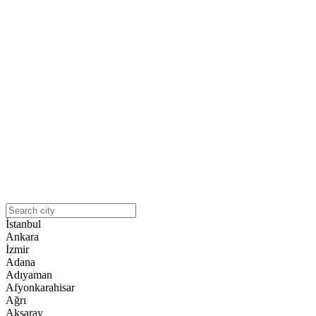
İstanbul
Ankara
İzmir
Adana
Adıyaman
Afyonkarahisar
Ağrı
Aksaray