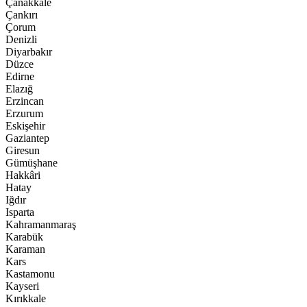
Çanakkale
Çankırı
Çorum
Denizli
Diyarbakır
Düzce
Edirne
Elazığ
Erzincan
Erzurum
Eskişehir
Gaziantep
Giresun
Gümüşhane
Hakkâri
Hatay
Iğdır
Isparta
Kahramanmaraş
Karabük
Karaman
Kars
Kastamonu
Kayseri
Kırıkkale