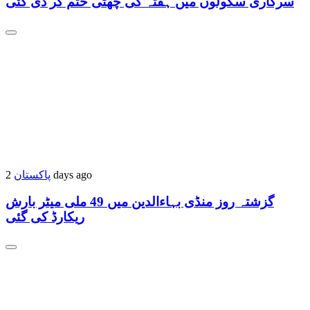
سرکاری سکولوں میں ہفتہ کی چھٹی ختم کر دی گئی
پاکستان
2 days ago
گزشتہ روز منڈی بہاءالدین میں 49 ملی میٹر بارش
ریکارڈ کی گئی