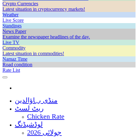
Crypto Currencies
Latest situation in cryptocurrency markets!
Weather
Live Score
Standings
News Paper
Examine the newspaper headlines of the day.
Live TV
Commodity
Latest situation in commodities!
Namaz Time
Road condition
Rate List
منڈی بہاؤالدین
ریٹ لسٹ
Chicken Rate
لوڈشیڈنگ
جولائی 2026