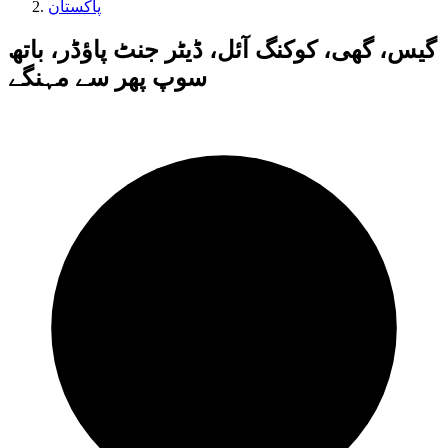
پاکستان
گیس، گھی، کوکنگ آئل، ڈیٹر جنٹ پاؤڈر، باتھ
سوپ پھر سے مہنگے