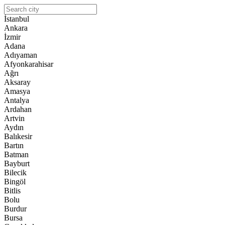
İstanbul
Ankara
İzmir
Adana
Adıyaman
Afyonkarahisar
Ağrı
Aksaray
Amasya
Antalya
Ardahan
Artvin
Aydın
Balıkesir
Bartın
Batman
Bayburt
Bilecik
Bingöl
Bitlis
Bolu
Burdur
Bursa