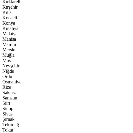
Kırklareli
Kırşehir
Kilis
Kocaeli
Konya
Kütahya
Malatya
Manisa
Mardin
Mersin
Muğla
Muş
Nevşehir
Niğde
Ordu
Osmaniye
Rize
Sakarya
Samsun
Siirt
Sinop
Sivas
Şırnak
Tekirdağ
Tokat