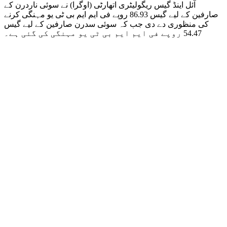
آئل اینڈ گیس ریگولیٹری اتھارٹی (اوگرا) نے سوئی ناردرن کے
صارفین کے لیے گیس 86.93 روپے فی ایم ایم بی ٹی یو مہنگی کرنے
کی منظوری دے دی جب کہ سوئی سدرن صارفین کے لیے گیس
54.47 روپے فی ایم ایم بی ٹی یو مہنگی کی گئی ہے۔