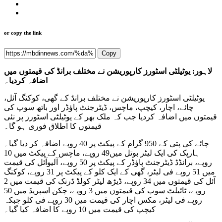
or copy the link
Copy
لاہور: یوٹیلٹی اسٹورز کارپوریشن نے مختلف برانڈ کی قیمتوں میں
اضافہ کردیا۔
یوٹیلٹی اسٹورز کارپوریشن نے مختلف برانڈ کے گھی، کوکنگ آئل،
چائے، اچار، کیچپ، ماچس، ڈیٹرجنٹ پاؤڈر اور باتھ سوپ کی
قیمتوں میں اضافہ کردیا جب کہ ملک بھر کے یوٹیلٹی اسٹورز پر نئی
قیمتوں کا اطلاق فوری ہو گا۔
چائے کی پتی کے 950 گرام کے پیکٹ پر 40 روپے اضافہ کر دیا گیا۔
ہارپک کی ایک لیٹر بوتل میں49 روپے، ماچس کے پیکٹ میں 10
روپے، برانڈڈ ڈیٹرجنٹ پاؤڈر کے پیکٹ پر 50 روپے، آلیوآئل کی قیمت
میں 51 روپے فی لیٹر، گھی کے ایک کلو کے پیکٹ پر 31 روپے، کوکنگ
آئل کی قیمتوں میں 34 روپے، ڈیڑھ لیٹر کولڈ ڈرنک کی قیمت میں 2
روپے، ٹائیلٹ سوپ کی قیمتوں میں 3 روپے، چکن اسپریڈ میں 50
روپے فی لیٹر، مکس اچار کی قیمت میں 30 روپے فی کلو جبکہ
کیچپ کی قیمت میں 10 روپے کا اضافہ کیا گیا۔