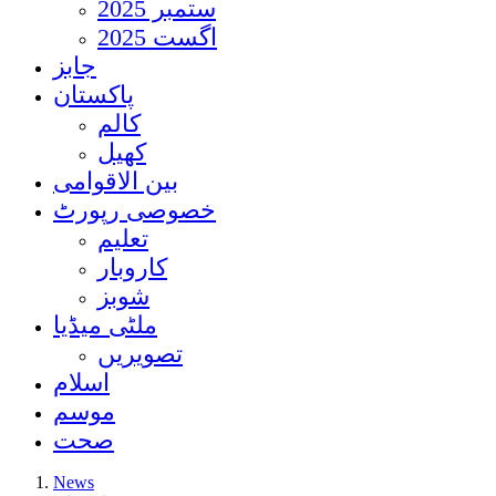
ستمبر 2025
اگست 2025
جابز
پاکستان
کالم
کھیل
بین الاقوامی
خصوصی رپورٹ
تعلیم
کاروبار
شوبز
ملٹی میڈیا
تصویریں
اسلام
موسم
صحت
News