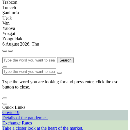
Trabzon
Tunceli
Şanlıurfa
Uşak
Van
Yalova
Yozgat
Zonguldak
6 August 2026, Thu
Search
Type the word you are looking for and press enter, click the esc
button to close.
Quick Links
Covid 19
Details of the pandemic..
Exchange Rates
Take a closer look at the heart of the market.