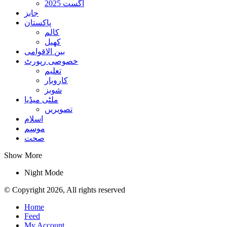
اگست 2025
جابز
پاکستان
کالم
کھیل
بین الاقوامی
خصوصی رپورٹ
تعلیم
کاروبار
شوبز
ملٹی میڈیا
تصویریں
اسلام
موسم
صحت
Show More
Night Mode
© Copyright 2026, All rights reserved
Home
Feed
My Account