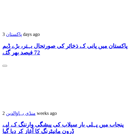
پاکستان
3 days ago
پاکستان میں پانی کے ذخائر کی صورتحال بہتر، بڑے ڈیم
72 فیصد بھر گئے
منڈی بہاؤالدین
2 weeks ago
پنجاب میں پہلی بار سیلاب کی پیشگی وارننگ کے لیے
ڈرون مانیٹرنگ کا آغاز کر دیا گیا