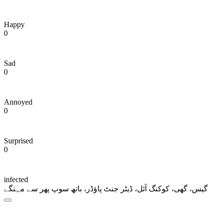
Happy
0
Sad
0
Annoyed
0
Surprised
0
infected
گیس، گھی، کوکنگ آئل، ڈیٹر جنٹ پاؤڈر، باتھ سوپ پھر سے مہنگے