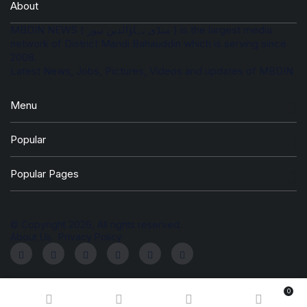
About
MBDIN NEWS ( منڈی بہاؤالدین نیوز ) is the largest media
network of District Mandi Bahauddin which is serving since
2008.
Latest News, Jobs, Pictures, Videos and updates of MBDIN
Menu
Popular
Popular Pages
© Copyright 2026, All rights reserved.
About Us
Privacy Policy
0