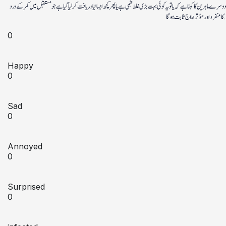
دوسرے ماہرین کا کہنا ہے کہ یا تو یہ کوئی بہت بڑی غلط فہمی ہے یا پھر کچھ ایسا نیا دریافت کرلیا گیا ہے جو مستقبل میں کمر کے درد
کا منفرد اور مؤثر علاج ثابت ہوگا.
0
Happy
0
Sad
0
Annoyed
0
Surprised
0