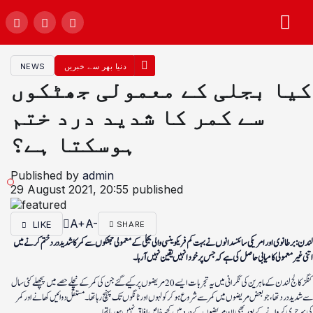
دنیا بھر سے خبریں
NEWS
کیا بجلی کے معمولی جھٹکوں
سے کمر کا شدید درد ختم
ہوسکتا ہے؟
Published by
admin
29 August 2021, 20:55
published
A+
A-
LIKE
SHARE
لندن: برطانوی اور امریکی سائنسدانوں نے بہت کم فریکوینسی والی بجلی کے معمولی جھٹکوں سے کمر کا شدید درد ختم کرنے میں
اتنی غیرمعمولی کامیابی حاصل کی ہے کہ جس پر خود انہیں یقین نہیں آرہا۔
کنگز کالج لندن کے ماہرین کی نگرانی میں یہ تجربات ایسے 20 مریضوں پر کیے گئے جن کی کمر کے نچلے حصے میں پچھلے کئی سال
سے شدید درد تھا، جو بعض مریضوں میں کمر سے شروع ہو کر کولہوں اور ٹانگوں تک پہنچ رہا تھا۔ مستقل دوائیں کھانے اور کمر
کی سرجری کروانے کے بعد بھی ان مریضوں کے درد میں کچھ خاص افاقہ نہیں ہورہا تھا۔