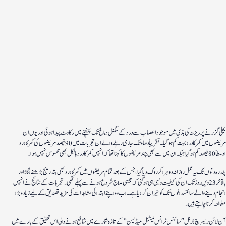
بجلی گزرنے پر ریڑھ کی ہڈی میں موجود اعصاب سے درد کے سگنل دماغ تک پہنچنے میں رکاوٹ پیدا ہوئی اور یوں ان
مریضوں میں کمر کا درد بہت کم ہوگیا۔ تقریباً دو ماہ تک جاری رہنے والے ان تجربات میں 90 فیصد مریضوں کی کمر کا درد
اوسطاً 80 فیصد کم ہوگیا جبکہ ان میں سے بھی چند مریضوں کا کہنا تھا کہ انہیں کمر کا درد بالکل بھی محسوس نہیں ہوا۔
پندرہ دنوں تک یہ عمل روزانہ دوہرا کر روک دیا گیا، جس کے بعد تمام مریضوں میں کمر کا درد بھی بتدریج بڑھنے لگا؛ اور
بالآخر 23 ویں روز تک ان کی کیفیت ویسی ہی ہوگئی کہ جیسی علاج شروع ہونے سے پہلے تھی۔ تجربات کے نتائج نے انہیں
انجام دینے والے سائنسدانوں تک کو حیران کردیا ہے۔ اب وہ اپنے ابتدائی مشاہدات کی مزید تصدیق کےلیے زیادہ بڑا
مطالعہ کرنا چاہتے ہیں۔
آن لائن ریسرچ جرنل ’’سائنس ٹرانس لیشنل میڈیسن‘‘ کے تازہ شمارے میں شائع ہونے والی اس تحقیق کے بارے میں