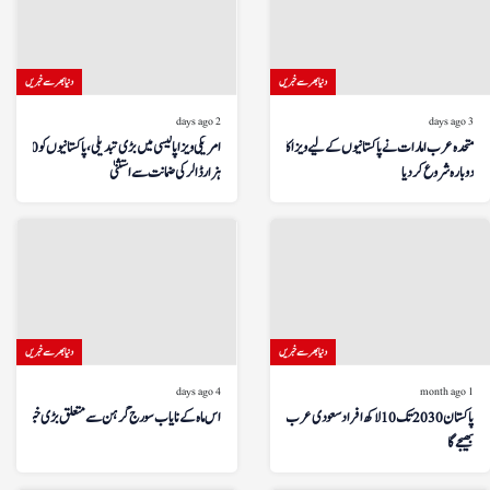
دنیا بھر سے خبریں
دنیا بھر سے خبریں
2 days ago
3 days ago
متحدہ عرب امارات نے پاکستانیوں کے لیے ویزا کا اجراء
امریکی ویزا پالیسی میں بڑی تبدیلی، پاکستانیوں کو 20
دوبارہ شروع کر دیا
ہزار ڈالر کی ضمانت سے استثنیٰ
دنیا بھر سے خبریں
دنیا بھر سے خبریں
4 days ago
1 month ago
پاکستان 2030 تک 10 لاکھ افراد سعودی عرب
اس ماہ کے نایاب سورج گرہن سے متعلق بڑی خبر!
بھیجے گا