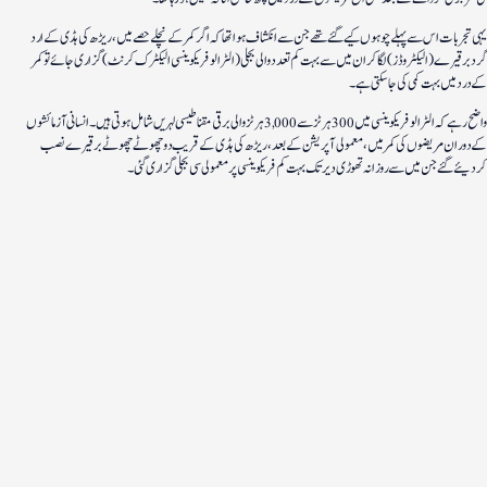
یہی تجربات اس سے پہلے چوہوں کیے گئے تھے جن سے انکشاف ہوا تھا کہ اگر کمر کے نچلے حصے میں، ریڑھ کی ہڈی کے ارد
گرد برقیرے (الیکٹروڈز) لگا کر ان میں سے بہت کم تعدد والی بجلی (الٹرا لو فریکوینسی الیکٹرک کرنٹ) گزاری جائے تو کمر
کے درد میں بہت کمی کی جاسکتی ہے۔
واضح رہے کہ الٹرا لو فریکوینسی میں 300 ہرٹز سے 3,000 ہرٹز والی برقی مقناطیسی لہریں شامل ہوتی ہیں۔ انسانی آزمائشوں
کے دوران مریضوں کی کمر میں، معمولی آپریشن کے بعد، ریڑھ کی ہڈی کے قریب دو چھوٹے چھوٹے برقیرے نصب
کردیئے گئے جن میں سے روزانہ تھوڑی دیر تک بہت کم فریکوینسی پر معمولی سی بجلی گزاری گئی۔