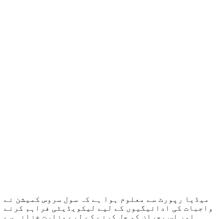
میڈیا رپورٹ سے معلوم ہوا ہے کہ سول سروس کمیشن نے
واجبات کی ادائیگیوں کے لیے لیکویڈیٹی فراہم کرنے
اور اس بحران کو حل کرنے کے لیے وزارت خزانہ سے