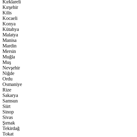
Kırklareli
Kırşehir
Kilis
Kocaeli
Konya
Kütahya
Malatya
Manisa
Mardin
Mersin
Muğla
Muş
Nevşehir
Niğde
Ordu
Osmaniye
Rize
Sakarya
Samsun
Siirt
Sinop
Sivas
Şırnak
Tekirdağ
Tokat