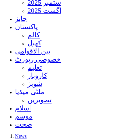
ستمبر 2025
اگست 2025
جابز
پاکستان
کالم
کھیل
بین الاقوامی
خصوصی رپورٹ
تعلیم
کاروبار
شوبز
ملٹی میڈیا
تصویریں
اسلام
موسم
صحت
News