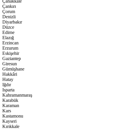
Çanakkale
Çankırı
Çorum
Denizli
Diyarbakır
Düzce
Edirne
Elazığ
Erzincan
Erzurum
Eskişehir
Gaziantep
Giresun
Gümüşhane
Hakkâri
Hatay
Iğdır
Isparta
Kahramanmaraş
Karabük
Karaman
Kars
Kastamonu
Kayseri
Kırıkkale