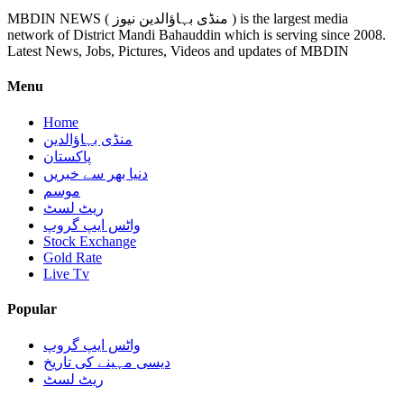
MBDIN NEWS ( منڈی بہاؤالدین نیوز ) is the largest media
network of District Mandi Bahauddin which is serving since 2008.
Latest News, Jobs, Pictures, Videos and updates of MBDIN
Menu
Home
منڈی بہاؤالدین
پاکستان
دنیا بھر سے خبریں
موسم
ریٹ لسٹ
واٹس ایپ گروپ
Stock Exchange
Gold Rate
Live Tv
Popular
واٹس ایپ گروپ
دیسی مہینے کی تاریخ
ریٹ لسٹ