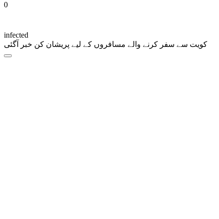
0
infected
کویت سے سفر کرنے والے مسافروں کے لیے پریشان کن خبر آگئی