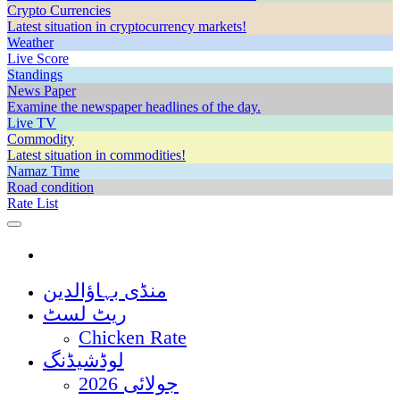
Crypto Currencies
Latest situation in cryptocurrency markets!
Weather
Live Score
Standings
News Paper
Examine the newspaper headlines of the day.
Live TV
Commodity
Latest situation in commodities!
Namaz Time
Road condition
Rate List
منڈی بہاؤالدین
ریٹ لسٹ
Chicken Rate
لوڈشیڈنگ
جولائی 2026