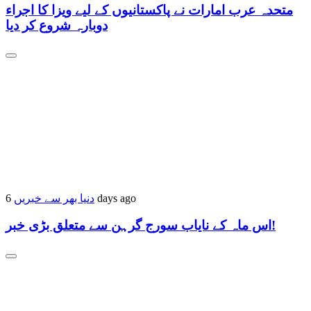
متحدہ عرب امارات نے پاکستانیوں کے لیے ویزا کا اجراء
دوبارہ شروع کر دیا
6 days ago
دنیا بھر سے خبریں
اس ماہ کے نایاب سورج گرہن سے متعلق بڑی خبر!