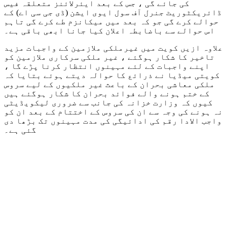
کی جائے گی ، جس کے بعد ایئرلائنز متعلقہ فیس
ڈائریکٹوریٹ جنرل آف سول ایوی ایشن (ڈی جی سی اے) کے
حوالے کرے گی جو کہ بعد میں میکانزم طے کرے گی تاہم
اس حوالے سے باضابطہ اعلان کیا جانا ابھی باقی ہے۔
علاوہ ازیں کویت میں غیرملکی ملازمین کے واجبات مزید
تاخیر کا شکار ہوگئے ، غیر ملکی سرکاری ملازمین کو
اپنے واجبات کے لئے مہینوں انتظار کرنا پڑے گا ،
کویتی میڈیا نے ذرائع کا حوالہ دیتے ہوئے بتایا کہ
ملکی معاشی بحران کے باعث غیر ملکیوں کے لیے سروس
کے ختم ہونے والے فوائد بحران کا شکار ہوگئے ہیں
کیوں کہ وزارت خزانہ کی جانب سے ضروری لیکویڈیٹی
نہ ہونے کی وجہ سے ان کی سروس کے اختتام کے بعد ان کو
واجب الادا رقم کی ادائیگی کی مدت مہینوں تک بڑھا دی
گئی ہے۔