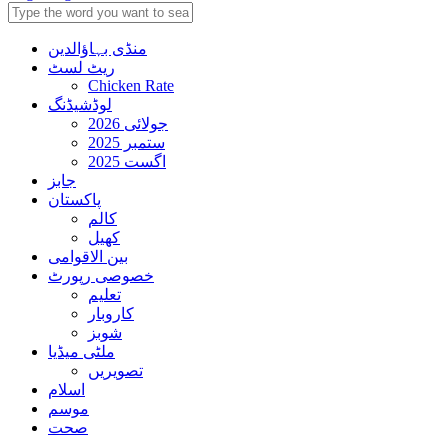
منڈی بہاؤالدین
ریٹ لسٹ
Chicken Rate
لوڈشیڈنگ
جولائی 2026
ستمبر 2025
اگست 2025
جابز
پاکستان
کالم
کھیل
بین الاقوامی
خصوصی رپورٹ
تعلیم
کاروبار
شوبز
ملٹی میڈیا
تصویریں
اسلام
موسم
صحت