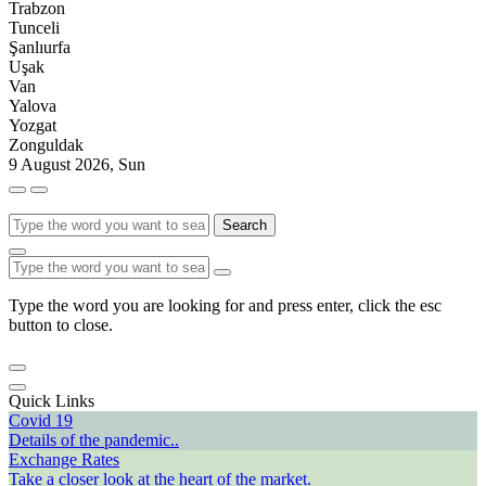
Trabzon
Tunceli
Şanlıurfa
Uşak
Van
Yalova
Yozgat
Zonguldak
9 August 2026, Sun
Search
Type the word you are looking for and press enter, click the esc
button to close.
Quick Links
Covid 19
Details of the pandemic..
Exchange Rates
Take a closer look at the heart of the market.