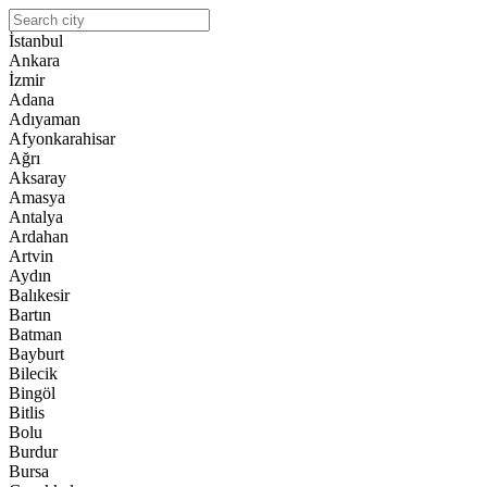
İstanbul
Ankara
İzmir
Adana
Adıyaman
Afyonkarahisar
Ağrı
Aksaray
Amasya
Antalya
Ardahan
Artvin
Aydın
Balıkesir
Bartın
Batman
Bayburt
Bilecik
Bingöl
Bitlis
Bolu
Burdur
Bursa