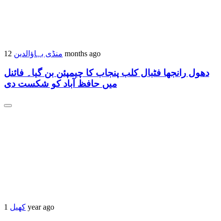
منڈی بہاؤالدین
12 months ago
دھول رانجھا فٹبال کلب پنجاب کا چیمپئن بن گیا۔ فائنل
میں حافظ آباد کو شکست دی
کھیل
1 year ago