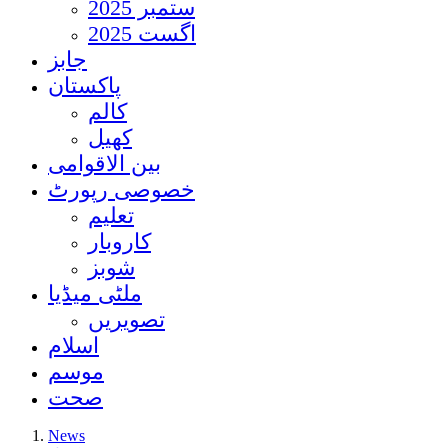
ستمبر 2025
اگست 2025
جابز
پاکستان
کالم
کھیل
بین الاقوامی
خصوصی رپورٹ
تعلیم
کاروبار
شوبز
ملٹی میڈیا
تصویریں
اسلام
موسم
صحت
News