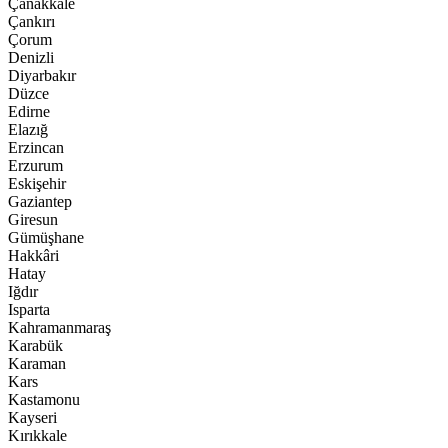
Çanakkale
Çankırı
Çorum
Denizli
Diyarbakır
Düzce
Edirne
Elazığ
Erzincan
Erzurum
Eskişehir
Gaziantep
Giresun
Gümüşhane
Hakkâri
Hatay
Iğdır
Isparta
Kahramanmaraş
Karabük
Karaman
Kars
Kastamonu
Kayseri
Kırıkkale