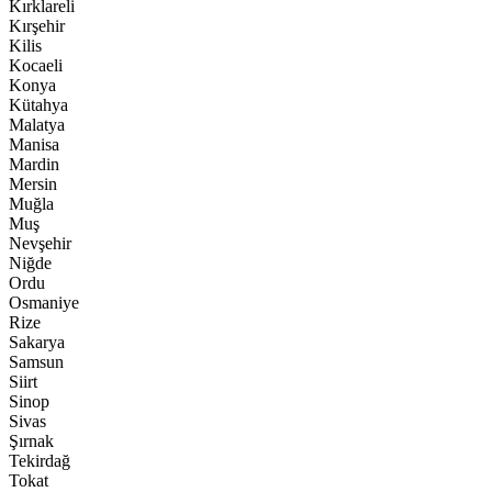
Kırklareli
Kırşehir
Kilis
Kocaeli
Konya
Kütahya
Malatya
Manisa
Mardin
Mersin
Muğla
Muş
Nevşehir
Niğde
Ordu
Osmaniye
Rize
Sakarya
Samsun
Siirt
Sinop
Sivas
Şırnak
Tekirdağ
Tokat