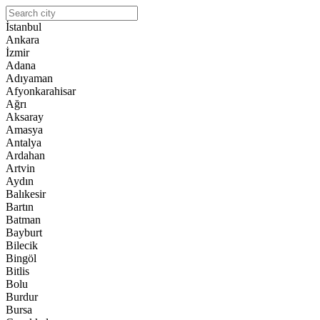
İstanbul
Ankara
İzmir
Adana
Adıyaman
Afyonkarahisar
Ağrı
Aksaray
Amasya
Antalya
Ardahan
Artvin
Aydın
Balıkesir
Bartın
Batman
Bayburt
Bilecik
Bingöl
Bitlis
Bolu
Burdur
Bursa