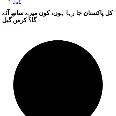
کھیل
کل پاکستان جا رہا ہوں، کون میرے ساتھ آئے
گا؟ کرس گیل