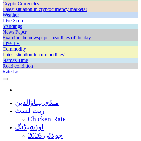
Crypto Currencies
Latest situation in cryptocurrency markets!
Weather
Live Score
Standings
News Paper
Examine the newspaper headlines of the day.
Live TV
Commodity
Latest situation in commodities!
Namaz Time
Road condition
Rate List
منڈی بہاؤالدین
ریٹ لسٹ
Chicken Rate
لوڈشیڈنگ
جولائی 2026