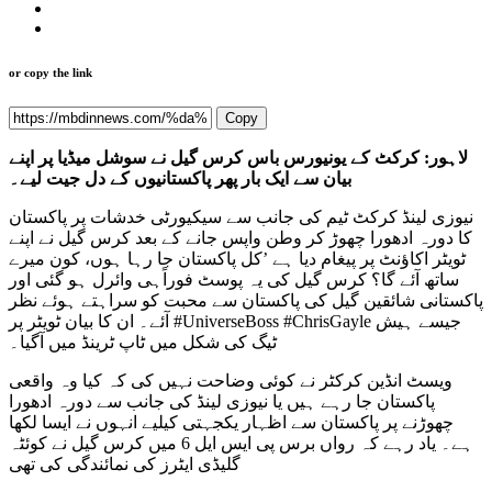
or copy the link
Copy
لاہور: کرکٹ کے یونیورس باس کرس گیل نے سوشل میڈیا پر اپنے
بیان سے ایک بار پھر پاکستانیوں کے دل جیت لیے۔
نیوزی لینڈ کرکٹ ٹیم کی جانب سے سیکیورٹی خدشات پر پاکستان
کا دورہ ادھورا چھوڑ کر وطن واپس جانے کے بعد کرس گیل نے اپنے
ٹویٹر اکاؤنٹ پر پیغام دیا ہے ’کل پاکستان جا رہا ہوں، کون میرے
ساتھ آئے گا؟ کرس گیل کی یہ پوسٹ فوراًہی وائرل ہو گئی اور
پاکستانی شائقین گیل کی پاکستان سے محبت کو سراہتے ہوئے نظر
آئے۔ ان کا بیان ٹویٹر پر #UniverseBoss #ChrisGayle جیسے ہیش
ٹیگ کی شکل میں ٹاپ ٹرینڈ میں آگیا۔
ویسٹ انڈین کرکٹر نے کوئی وضاحت نہیں کی کہ کیا وہ واقعی
پاکستان جا رہے ہیں یا نیوزی لینڈ کی جانب سے دورہ ادھورا
چھوڑنے پر پاکستان سے اظہار یکجہتی کیلیے انہوں نے ایسا لکھا
ہے۔ یاد رہے کہ رواں برس پی ایس ایل 6 میں کرس گیل نے کوئٹہ
گلیڈی ایٹرز کی نمائندگی کی تھی