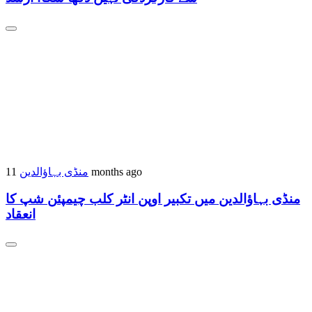
منڈی بہاؤالدین
11 months ago
منڈی بہاؤالدین میں تکبیر اوپن انٹر کلب چیمپئن شپ کا
انعقاد