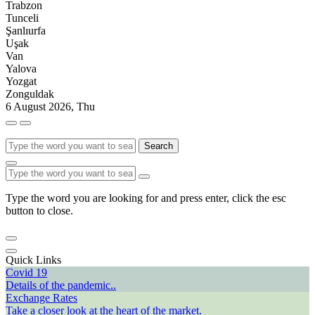
Trabzon
Tunceli
Şanlıurfa
Uşak
Van
Yalova
Yozgat
Zonguldak
6 August 2026, Thu
Search
Type the word you are looking for and press enter, click the esc
button to close.
Quick Links
Covid 19
Details of the pandemic..
Exchange Rates
Take a closer look at the heart of the market.