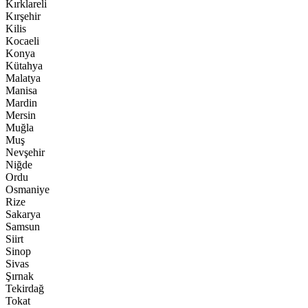
Kırklareli
Kırşehir
Kilis
Kocaeli
Konya
Kütahya
Malatya
Manisa
Mardin
Mersin
Muğla
Muş
Nevşehir
Niğde
Ordu
Osmaniye
Rize
Sakarya
Samsun
Siirt
Sinop
Sivas
Şırnak
Tekirdağ
Tokat