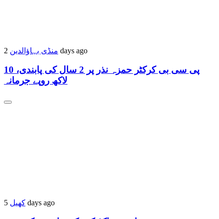
2 days ago
منڈی بہاؤالدین
پی سی بی کرکٹر حمزہ نذر پر 2 سال کی پابندی، 10
لاکھ روپے جرمانہ
5 days ago
کھیل