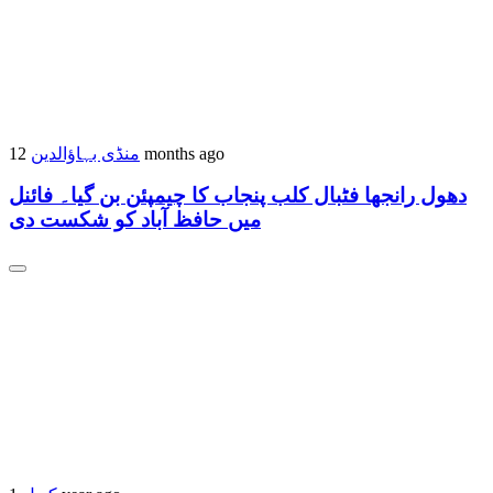
12 months ago
منڈی بہاؤالدین
دھول رانجھا فٹبال کلب پنجاب کا چیمپئن بن گیا۔ فائنل
میں حافظ آباد کو شکست دی