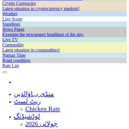
Crypto Currencies
Latest situation in cryptocurrency markets!
Weather
Live Score
Standings
News Paper
Examine the newspaper headlines of the day.
Live TV
Commodity
Latest situation in commodities!
Namaz Time
Road condition
Rate List
منڈی بہاؤالدین
ریٹ لسٹ
Chicken Rate
لوڈشیڈنگ
جولائی 2026