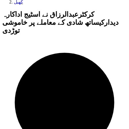
کھیل
کرکٹرعبدالرزاق نے اسٹیج اداکارہ
دیدارکیساتھ شادی کے معاملے پر خاموشی
توڑدی