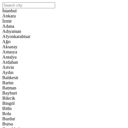
İstanbul
Ankara
İzmir
Adana
Adıyaman
Afyonkarahisar
Ağrı
Aksaray
Amasya
Antalya
Ardahan
Artvin
Aydın
Balıkesir
Bartın
Batman
Bayburt
Bilecik
Bingöl
Bitlis
Bolu
Burdur
Bursa