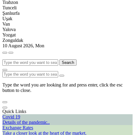
Trabzon
Tunceli
Şanlıurfa
Uşak
Van
Yalova
Yozgat
Zonguldak
10 August 2026, Mon
Search
Type the word you are looking for and press enter, click the esc
button to close.
Quick Links
Covid 19
Details of the pandemic..
Exchange Rates
Take a closer look at the heart of the market.