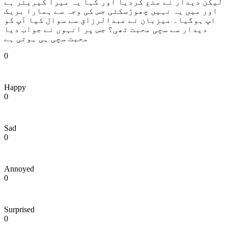
لیکن دیدار نے منع کردیا اور کہا یہ میرا کیریئر ہے
اور میں یہ نہیں چھوڑسکتی جس کی وجہ سے ہمارا بریک
اپ ہوگیا۔ میزبان نے عبدالرزاق سے سوال کیا آپ کو
دیدار سے سچی محبت تھی؟ جس پر انہوں نے جواب دیا
محبت سچی ہی ہوتی ہے
0
Happy
0
Sad
0
Annoyed
0
Surprised
0