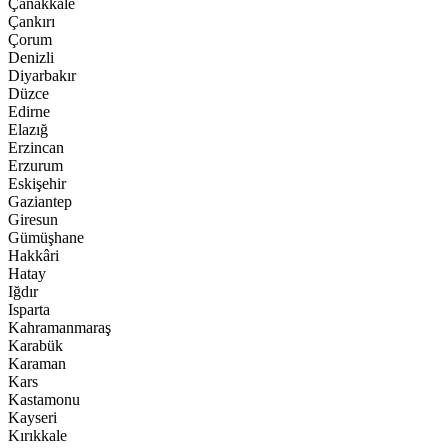
Çanakkale
Çankırı
Çorum
Denizli
Diyarbakır
Düzce
Edirne
Elazığ
Erzincan
Erzurum
Eskişehir
Gaziantep
Giresun
Gümüşhane
Hakkâri
Hatay
Iğdır
Isparta
Kahramanmaraş
Karabük
Karaman
Kars
Kastamonu
Kayseri
Kırıkkale