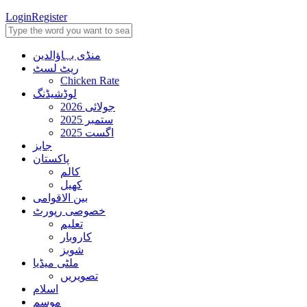
Login
Register
منڈی بہاؤالدین
ریٹ لسٹ
Chicken Rate
لوڈشیڈنگ
جولائی 2026
ستمبر 2025
اگست 2025
جابز
پاکستان
کالم
کھیل
بین الاقوامی
خصوصی رپورٹ
تعلیم
کاروبار
شوبز
ملٹی میڈیا
تصویریں
اسلام
موسم