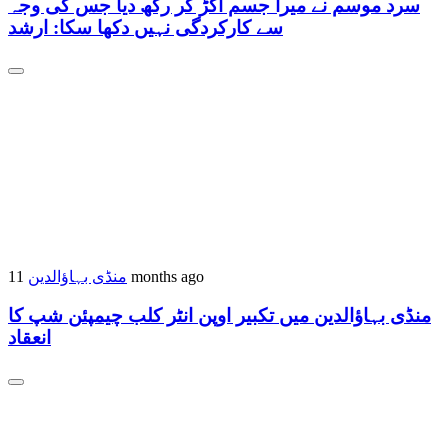
سرد موسم نے میرا جسم اکڑ کر رکھ دیا جس کی وجہ
سے کارکردگی نہیں دکھا سکا: ارشد
11 months ago
منڈی بہاؤالدین
منڈی بہاؤالدین میں تکبیر اوپن انٹر کلب چیمپئن شپ کا
انعقاد