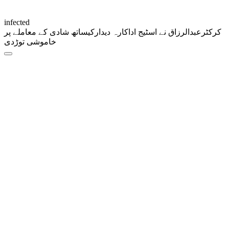
infected
کرکٹرعبدالرزاق نے اسٹیج اداکارہ دیدارکیساتھ شادی کے معاملے پر
خاموشی توڑدی