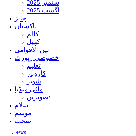
ستمبر 2025
اگست 2025
جابز
پاکستان
کالم
کھیل
بین الاقوامی
خصوصی رپورٹ
تعلیم
کاروبار
شوبز
ملٹی میڈیا
تصویریں
اسلام
موسم
صحت
News