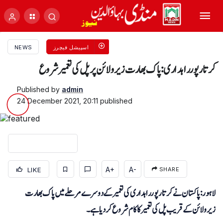
اسپیشل فیچرز
NEWS
کرتارپور راہداری: پاک بھارت زیرو لائن پرپل کی تعمیر شروع
Published by
admin
24 December 2021, 20:11
published
A+
A-
LIKE
SHARE
لاہور: پاکستان نے کرتارپور راہداری کی تعمیر کے دوسرے مرحلے میں پاک بھارت
زیرولائن کے قریب پل کی تعمیرکاکام شروع کردیاہے۔