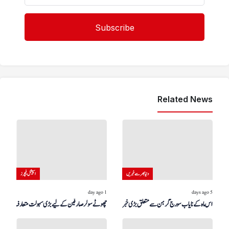
Related News
دنیا بھر سے خبریں
اسپیشل فیچرز
1 day ago
5 days ago
اس ماہ کے نایاب سورج گرہن سے متعلق بڑی خبر!
چھوٹے سولر صارفین کے لیے بڑی سہولت متعارف