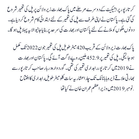
کرتارپور پراجیکیٹ کے دوسرے مرحلے میں پاک بھارت زیرولائن پر پل کی تعمیر شروع
کی گئی ہے۔ پاکستان نے اپنی طرف سے پل کی تعمیرکے لئے ابتدائی کام شروع کردیا ہے۔
دونوں ملکوں کوملانے کے لئے پاکستان اوربھارت کی سرحد پربنایاجانیوالا یہ پہلا پل ہوگا۔
پاک بھارت زیرو لائن کے قریب420 میٹرطویل پل کی تعمیرجون 2022 تک مکمل
ہوجائیگی۔ پل کی تعمیرپر 452.9 ملین روپے لاگت آئے گی۔ پاکستان اوربھارت
نے2019 میں کرتارپور راہداری تعمیرکی تھی۔ گوردوارہ دربار صاحب کرتارپور سے
بھارتی علاقے ڈیرہ بابانانک تک چاراعشاریہ سات کلومیٹرطویل راہداری کاافتتاح
نومبر 2019 میں وزیراعظم عمران خان نے کیا تھا.