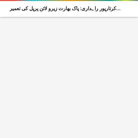
کرتارپور راہداری: پاک بھارت زیرو لائن پرپل کی تعمیر
شروع