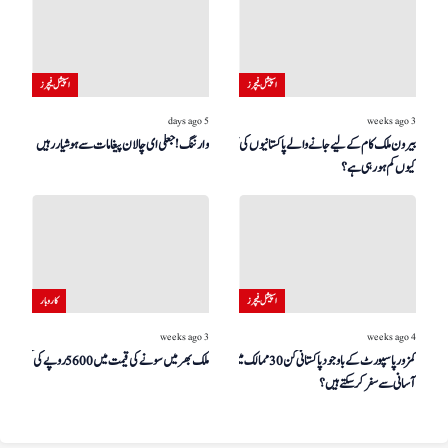
اسپیشل فیچرز
اسپیشل فیچرز
5 days ago
3 weeks ago
بیرون ملک کام کے لیے جانے والے پاکستانیوں کی تعداد
وارننگ! جعلی ای چالان پیغامات سے ہوشیار رہیں
کیوں کم ہو رہی ہے؟
اسپیشل فیچرز
کاروبار
3 weeks ago
4 weeks ago
کمزور پاسپورٹ کے باوجود پاکستانی کن 30 ممالک میں
ملک بھر میں سونے کی قیمت میں 5600 روپے کی کمی
آسانی سے سفر کر سکتے ہیں؟