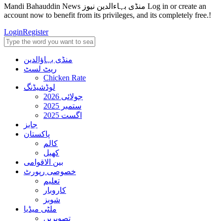
Mandi Bahauddin News منڈی بہاءالدین نیوز Log in or create an
account now to benefit from its privileges, and its completely free.!
Login
Register
منڈی بہاؤالدین
ریٹ لسٹ
Chicken Rate
لوڈشیڈنگ
جولائی 2026
ستمبر 2025
اگست 2025
جابز
پاکستان
کالم
کھیل
بین الاقوامی
خصوصی رپورٹ
تعلیم
کاروبار
شوبز
ملٹی میڈیا
تصویریں