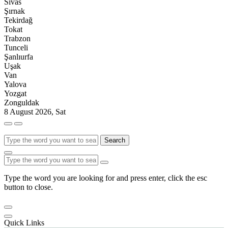
Sivas
Şırnak
Tekirdağ
Tokat
Trabzon
Tunceli
Şanlıurfa
Uşak
Van
Yalova
Yozgat
Zonguldak
8 August 2026, Sat
Search
Type the word you are looking for and press enter, click the esc
button to close.
Quick Links