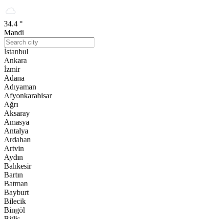
34.4 °
Mandi
İstanbul
Ankara
İzmir
Adana
Adıyaman
Afyonkarahisar
Ağrı
Aksaray
Amasya
Antalya
Ardahan
Artvin
Aydın
Balıkesir
Bartın
Batman
Bayburt
Bilecik
Bingöl
Bitlis