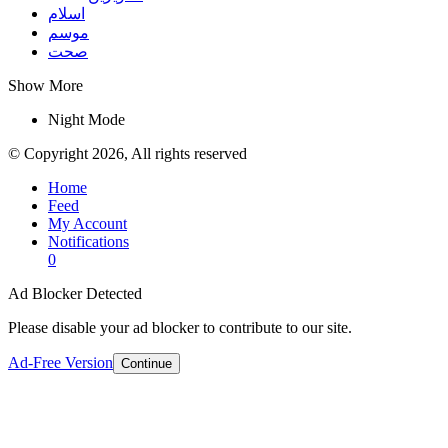
اسلام
موسم
صحت
Show More
Night Mode
© Copyright 2026, All rights reserved
Home
Feed
My Account
Notifications
0
Ad Blocker Detected
Please disable your ad blocker to contribute to our site.
Ad-Free Version
Continue