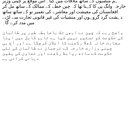
ہم منصبوں کے ساتھ ملاقات میں کیا۔ اس موقع پر چینی وزیر
خارجہ وانگ یی کا کہنا تھا کہ چین خطے کے ممالک کے ساتھ مل کر
افغانستان کی معیشت اور معاشرے کی تعمیر نو کے ساتھ ساتھ
دہشت گرد گروہوں اور منشیات کی غیر قانونی تجارت سے لڑنے
میں مدد کرے گا۔
واضح رہے کہ چین نے ابھی تک باضابطہ طور پر طالبان
کی حکومت کو تسلیم نہیں کیا ہے تاہم کابل میں اپنا
سفارت خانہ کھلا رکھنے کا اعلان کرچکا ہے اور آج ہی
چینی وزارت خارجہ کے ترجمان نے طالبان کی نئی
حکومت کے ساتھ روابط رکھنے اور تعاون کی یقین
دہانی کرائی ہے