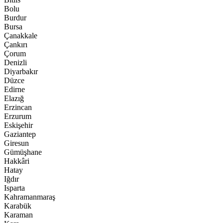
Bolu
Burdur
Bursa
Çanakkale
Çankırı
Çorum
Denizli
Diyarbakır
Düzce
Edirne
Elazığ
Erzincan
Erzurum
Eskişehir
Gaziantep
Giresun
Gümüşhane
Hakkâri
Hatay
Iğdır
Isparta
Kahramanmaraş
Karabük
Karaman