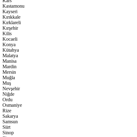
Kars
Kastamonu
Kayseri
Kırıkkale
Kırklareli
Kırşehir
Kilis
Kocaeli
Konya
Kütahya
Malatya
Manisa
Mardin
Mersin
Muğla
Muş
Nevşehir
Niğde
Ordu
Osmaniye
Rize
Sakarya
Samsun
Siirt
Sinop