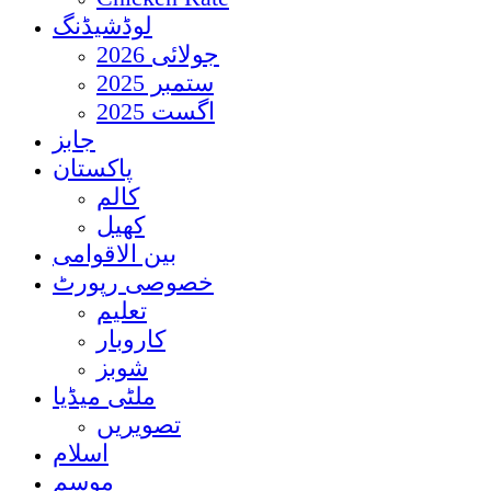
لوڈشیڈنگ
جولائی 2026
ستمبر 2025
اگست 2025
جابز
پاکستان
کالم
کھیل
بین الاقوامی
خصوصی رپورٹ
تعلیم
کاروبار
شوبز
ملٹی میڈیا
تصویریں
اسلام
موسم