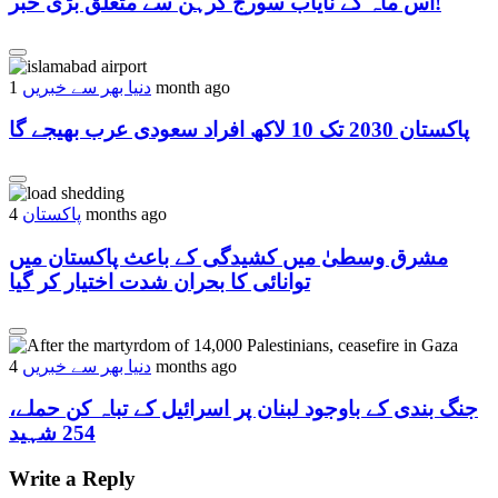
اس ماہ کے نایاب سورج گرہن سے متعلق بڑی خبر!
دنیا بھر سے خبریں
1 month ago
پاکستان 2030 تک 10 لاکھ افراد سعودی عرب بھیجے گا
پاکستان
4 months ago
مشرق وسطیٰ میں کشیدگی کے باعث پاکستان میں
توانائی کا بحران شدت اختیار کر گیا
دنیا بھر سے خبریں
4 months ago
جنگ بندی کے باوجود لبنان پر اسرائیل کے تباہ کن حملے،
254 شہید
Write a Reply