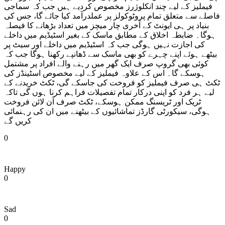
فیملیز کے لیے چند انکلوژرز مخصوص کردیے ہیں جب کہ سماجی
فاصلے سے متعلق تمام پروٹوکولز پر عملدرآمد کیا جائے گا، جس کی
بنیاد پر ہی ایونٹ کے آخری چار میچز میں تعداد بڑھانے کا فیصلہ
ہوگا۔ ضابطہ اخلاق کے مطابق ماسک کے بغیر اسٹیڈیم میں داخلے
کی اجازت نہیں ہوگی جب کہ اسٹیڈیم میں داخلے اور سیٹ پر
بیٹھے ہوئے اپنے چہرے کو بھی ماسک سے ڈھانپے رکھنا ہوگا جب کہ
کوئی بھی گروپ صرف ایک گھر میں رہنے والے افراد پر مشتمل
ہوسکے گا۔ اس کے علاوہ فیملیز کے لیے مخصوص اسٹینڈز کی
ٹکٹ ہی صرف فیملیز کو فروخت کی جاسکے گی، ٹکٹ خریدنے کے
لیے ہر فرد کو اپنی درکار تمام تفصیلات فراہم کرنا ہوں گی تاکہ
ٹریک اور ٹریسنگ ممکن ہوسکے، ٹکٹ صرف آن لائن فروخت
ہوگی، سیکورٹی گارڈز تماشائیوں کے بیٹھنے میں ان کی رہنمائی
کریں گے
0
Happy
0
Sad
0