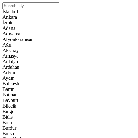
İstanbul
Ankara
İzmir
Adana
Adıyaman
Afyonkarahisar
Ağrı
Aksaray
Amasya
Antalya
Ardahan
Artvin
Aydın
Balıkesir
Bartın
Batman
Bayburt
Bilecik
Bingöl
Bitlis
Bolu
Burdur
Bursa