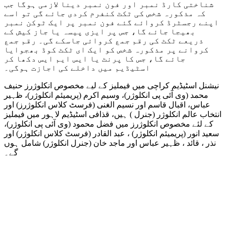
شناختی کارڈ نمبر اور فون نمبر دینا لازمی ہوگا جب
کہ مذکورہ شخص کی ٹکٹ کنفرم کردی جائے گی تو اسے
اپنے رجسٹرڈ کروائے گئے فون نمبر پر ایک ٹوکن نمبر
بھیجا جائے گا، جس پر ایزی پیسہ یا جاز کیش کے
ذریعے ٹکٹ کی رقم جمع کروائی جاسکے گی۔ رقم جمع
کروانے پر مذکورہ شخص کو ایک ای ٹکٹ کوڈ بھجوایا
جائے گا، جس کا پرنٹ یا ایس ایم ایس دکھا کر
اسٹیڈیم میں داخلے کی اجازت ہوگی۔
نیشنل اسٹیڈیم کراچی میں فیملیز کے لیے مخصوص انکلوژرز حنیف
محمد (وی آئی پی انکلوژر)، وسیم اکرم (پریمیئم انکلوژر)، ظہیر
عباس، اقبال قاسم اور نسیم الغنی (فرسٹ کلاس انکلوژرز) اور
انتخاب عالم انکلوژر (جنرل ) ہیں، قذافی اسٹیڈیم لاہور میں فیملیز
کے لئے مخصوص انکلوژرز میں فضل محمود (وی آئی پی انکلوژر)،
سعید انور (پریمیئم انکلوژر) ، عبد القادر (فرسٹ کلاس انکلوژر) اور
نذر ، قائد ، ظہیر عباس اور ماجد خان (جنرل انکلوژر) شامل ہوں
گے۔