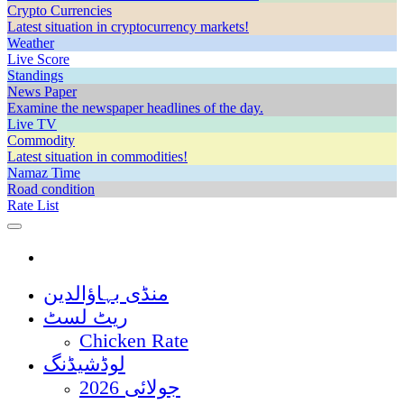
Crypto Currencies
Latest situation in cryptocurrency markets!
Weather
Live Score
Standings
News Paper
Examine the newspaper headlines of the day.
Live TV
Commodity
Latest situation in commodities!
Namaz Time
Road condition
Rate List
منڈی بہاؤالدین
ریٹ لسٹ
Chicken Rate
لوڈشیڈنگ
جولائی 2026