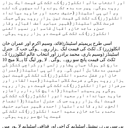
اور انتخاب عالم انکلوژرز) کے ٹکٹ کی قیمت ایک ہزار
روپے ہوگی۔ پیر سے بدھ تک ہونے والے میچوں کے لئے
وی آئی پی اسٹینڈز (حنیف محمد اور جاوید میانداد
انکلوژرز) کے ٹکٹ کی قیمت تین ہزار روپے ہوگی جبکہ
فرسٹ کلاس اسٹینڈز (ظہیر عباس، آصف اقبال، وقار
حسن، ماجد خان، اقبال قاسم اور نسیم الغنی
انکلوژرز) کے ٹکٹ کی قیمت دو ہزار روپے ہوگی۔
اسی طرح پریمیئم اسٹینڈز(قائد، وسیم اکرم اور عمران خان
انکلوژرز) کے ٹکٹ کی قیمت ایک ہزار روپے ہوگی جب کہ جنرل
اسٹینڈز (وسیم باری، محمد برادرز اور انتخاب عالم انکلوژرز) کے
ٹکٹ کی قیمت پانچ سو روپے ہوگی۔ لاہور لیگ کا پہلا میچ 10
مارچ کو ہوگا جہاں پشاور زلمی اور کراچی کنگز کی
ٹیمیں مدمقابل آئیں گی۔ وی آئی پی اسٹینڈز (عمران
خان اور فضل محمود انکلوژرز) کے ٹکٹ کی قیمت تین
ہزار روپے ہوگی ، فرسٹ کلاس اسٹینڈز (عبدالقادر اور
سرفراز نواز انکلوژرز) کے ٹکٹ کی قیمت دو ہزار روپے
ہوگی، پریمیئم اسٹینڈز (اے ایچ کاردار، راجاز،
جاوید میانداد اور سعید انور انکلوژرز) کے ٹکٹ کی
قیمت ایک ہزار روپے جب کہ جنرل اسٹینڈز( انضمام
الحق، نذر، قائد، امتیاز احمد، ظہیر عباس، حنیف
محمد، ماجد خان، سعید احمد انکلوژرز) کے ٹکٹ کی
قیمت پانچ سو روپے ہوگی۔
پی سی بی نے نیشنل اسٹیڈیم کراچی اور قذافی اسٹیڈیم لاہور میں