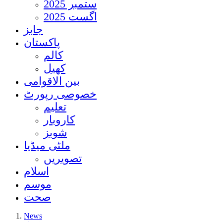
ستمبر 2025
اگست 2025
جابز
پاکستان
کالم
کھیل
بین الاقوامی
خصوصی رپورٹ
تعلیم
کاروبار
شوبز
ملٹی میڈیا
تصویریں
اسلام
موسم
صحت
News