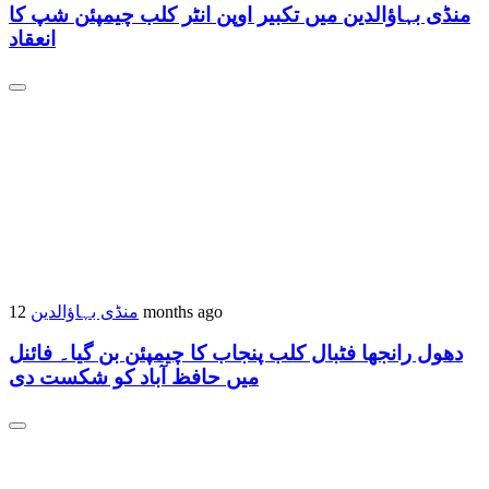
منڈی بہاؤالدین میں تکبیر اوپن انٹر کلب چیمپئن شپ کا
انعقاد
12 months ago
منڈی بہاؤالدین
دھول رانجھا فٹبال کلب پنجاب کا چیمپئن بن گیا۔ فائنل
میں حافظ آباد کو شکست دی