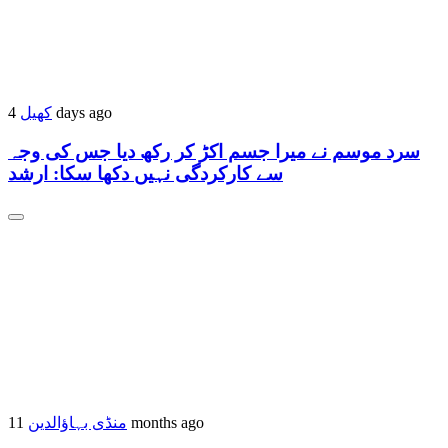
4 days ago
کھیل
سرد موسم نے میرا جسم اکڑ کر رکھ دیا جس کی وجہ
سے کارکردگی نہیں دکھا سکا: ارشد
11 months ago
منڈی بہاؤالدین