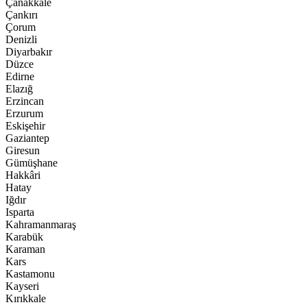
Çanakkale
Çankırı
Çorum
Denizli
Diyarbakır
Düzce
Edirne
Elazığ
Erzincan
Erzurum
Eskişehir
Gaziantep
Giresun
Gümüşhane
Hakkâri
Hatay
Iğdır
Isparta
Kahramanmaraş
Karabük
Karaman
Kars
Kastamonu
Kayseri
Kırıkkale