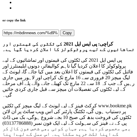
or copy the link
Copy
کراچی: پی ایس ایل 2021 کی ٹکٹوں کی قیمتوں اور
تماشائیوں کے لیے پروٹوکولز کا اعلان کردیا گیا ہے۔
پی ایس ایل 2021 کی ٹکٹوں کی قیمتوں اور تماشائیوں کے لیے
پروٹوکولز کا اعلان کردیا گیا تاہم کوالیفائر، دونوں ایلیمنٹرز اور
فائنل کی ٹکٹوں کی قیمتوں کا اعلان بعد میں کیا جائے گا، ایونٹ کے
لیگ میچز 20 فروری سے 16 مارچ تک کراچی اور لاہور میں جاری
رہیں گے جب کہ 18 سے 22 مارچ تک کھیلے جانے والے پلے آف مرحلے
کے لیے ٹکٹوں کی تفصیلات ان میچز سے قبل جاری کردی جائیں
گی۔
کرکٹ فینز کے لیے ایونٹ کے لیگ میچز کی ٹکٹیں www.bookme.pk
پر دستیاب ہوں گی، ٹکٹنگ پارٹنر کی اس ویب سائٹ پر آن لائن
ٹکٹوں کی فروخت بدھ کی صبح 10 بجے شروع ہوگی، بک می ڈاٹ
پی کے نے فینز کی سہولت کے لیے ایک فون نمبر (03137786888)
بھی مخصوص کردیا ہے، جہاں کوئی بھی شخص فون کال کر
کے اپنا ٹکٹ خرید سکتا ہے۔ اس عمل کے لیےا پنا