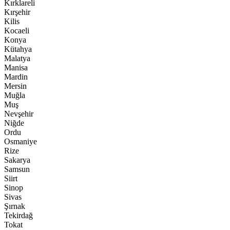
Kırklareli
Kırşehir
Kilis
Kocaeli
Konya
Kütahya
Malatya
Manisa
Mardin
Mersin
Muğla
Muş
Nevşehir
Niğde
Ordu
Osmaniye
Rize
Sakarya
Samsun
Siirt
Sinop
Sivas
Şırnak
Tekirdağ
Tokat