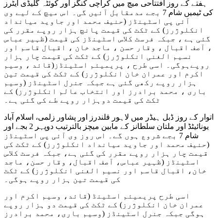
ہفتے کے روز افتتاحی میچ میں کراچی کنگز اور کوئٹہ گلیڈی ایٹرز
کی ٹیمیں شام 7 بجے مدمقابل آئیں گی۔ اس میچ کے لیے وی
آئی پی اسٹینڈز (حنیف محمد اور جاوید میانداد
انکلوژرز) کے ٹکٹ کی قیمت پانچ ہزار روپے مقرر کی
گئی ہے ، جبکہ فرسٹ کلاس اسٹینڈز کی قیمت (ظہیر عباس
، آصف اقبال ، وقار حسن ، ماجد خان ، اقبال قاسم اور
نسیم الغنی انکلوژرز) کے ٹکٹ کی قیمت چار ہزار
روپےہوگی۔ اسی طرح ، پریمیئم اسٹینڈز(قائد ، وسیم
اکرم اور عمران خان انکلوژرز) کے ٹکٹ کی قیمت تین
ہزار روپے رکھی گئی ہے جبکہ جنرل اسٹینڈز (وسیم
باری ، محمد برادرز اور انتخاب عالم انکلوژرز) کے
ٹکٹ کی قیمت دوہزار روپے طے کی گئی ہے۔
اتوار کے روز ڈبل ہیڈر میں لاہور قلندرز اور پشاور زلمی، اسلام آباد
یونائیٹڈ اور ملتان سلطانز کے مابین میچز بالترتیب دوپہر 2 بجے اور
شام 7 بجے شروع ہوں گے۔ اس روز وی آئی پی اسٹینڈز
(حنیف محمد اور جاوید میانداد انکلوژرز) کے ٹکٹ کی
قیمت چار ہزار روپے مقرر کی گئی ہے، جبکہ فرسٹ کلاس
اسٹینڈز (ظہیر عباس، آصف اقبال، وقار حسن، ماجد
خان، اقبال قاسم اور نسیم الغنی انکلوژرز) کے ٹکٹ
کی قیمت تین ہزار روپے ہوگی۔
اسی طرح پریمیئم اسٹینڈ (قائد، وسیم اکرم اور
عمران خان انکلوژرز) کے ٹکٹ کی قیمت دو ہزار روپے
ہوگی جبکہ جنرل اسٹینڈز (وسیم باری، محمد برادرز