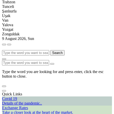
Trabzon
Tunceli
Şanlıurfa
Uşak
Van
Yalova
Yozgat
Zonguldak
9 August 2026, Sun
Search
Type the word you are looking for and press enter, click the esc
button to close.
Quick Links
Covid 19
Details of the pandemic..
Exchange Rates
Take a closer look at the heart of the market.