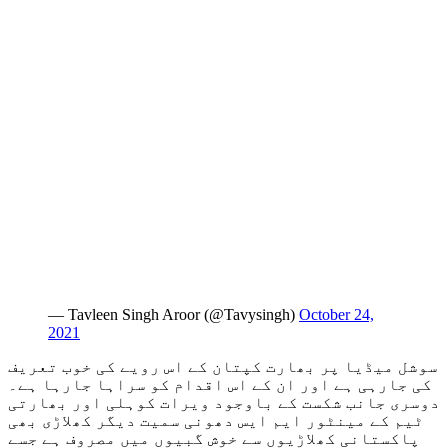
— Tavleen Singh Aroor (@Tavysingh)
October 24,
2021
سوشل میڈیا پر بھارت کپتان کے اس رویے کی خوب تعریف
کی جارہی ہے اور ان کے اس اقدام کو سراہا جارہا ہے۔
دوسری جانب شکست کے باوجود ویرات کوہلی اور بھارتی
ٹیم کے مینٹور ایم ایس دھونی سمیت دیگر کھلاڑی بھی
پاکستانی کھلاڑیوں سے خوش گبیوں میں مصروف ہے جسے