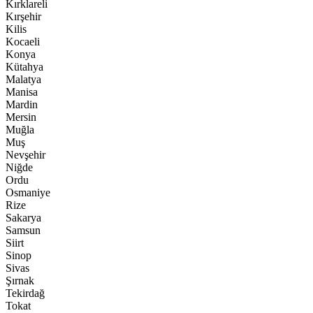
Kırklareli
Kırşehir
Kilis
Kocaeli
Konya
Kütahya
Malatya
Manisa
Mardin
Mersin
Muğla
Muş
Nevşehir
Niğde
Ordu
Osmaniye
Rize
Sakarya
Samsun
Siirt
Sinop
Sivas
Şırnak
Tekirdağ
Tokat