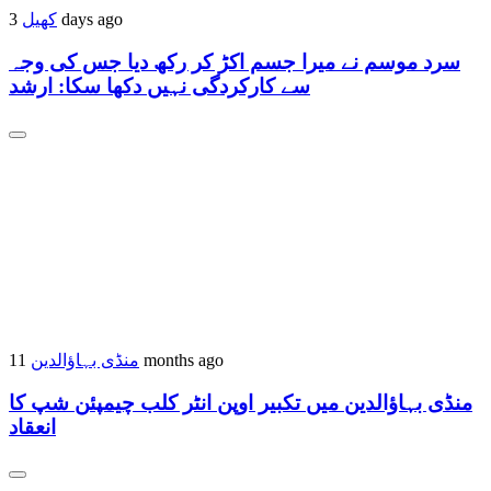
کھیل
3 days ago
سرد موسم نے میرا جسم اکڑ کر رکھ دیا جس کی وجہ
سے کارکردگی نہیں دکھا سکا: ارشد
منڈی بہاؤالدین
11 months ago
منڈی بہاؤالدین میں تکبیر اوپن انٹر کلب چیمپئن شپ کا
انعقاد