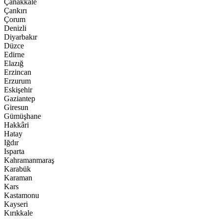
Çanakkale
Çankırı
Çorum
Denizli
Diyarbakır
Düzce
Edirne
Elazığ
Erzincan
Erzurum
Eskişehir
Gaziantep
Giresun
Gümüşhane
Hakkâri
Hatay
Iğdır
Isparta
Kahramanmaraş
Karabük
Karaman
Kars
Kastamonu
Kayseri
Kırıkkale