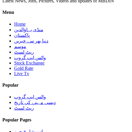
Latest News, Jobs, Pictures, Videos and updates of MBDIN
Menu
Home
منڈی بہاؤالدین
پاکستان
دنیا بھر سے خبریں
موسم
ریٹ لسٹ
واٹس ایپ گروپ
Stock Exchange
Gold Rate
Live Tv
Popular
واٹس ایپ گروپ
دیسی مہینے کی تاریخ
ریٹ لسٹ
Popular Pages
اسپیشل فیچرز