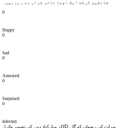
شائقین کرکٹ ایک اچھا تاثر قرار دے رہے ہیں۔
0
Happy
0
Sad
0
Annoyed
0
Surprised
0
infected
ویرات کی رضوان کو گلے لگاکر مبارکباد دینے کی تصویر وائرل