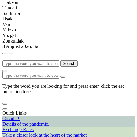
Trabzon
Tunceli
Şanlıurfa
Uşak
Van
Yalova
Yozgat
Zonguldak
8 August 2026, Sat
Search
Type the word you are looking for and press enter, click the esc
button to close.
Quick Links
Covid 19
Details of the pandemic..
Exchange Rates
Take a closer look at the heart of the market.