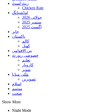
ریٹ لسٹ
Chicken Rate
لوڈشیڈنگ
جولائی 2026
ستمبر 2025
اگست 2025
جابز
پاکستان
کالم
کھیل
بین الاقوامی
خصوصی رپورٹ
تعلیم
کاروبار
شوبز
ملٹی میڈیا
تصویریں
اسلام
موسم
صحت
Show More
Night Mode