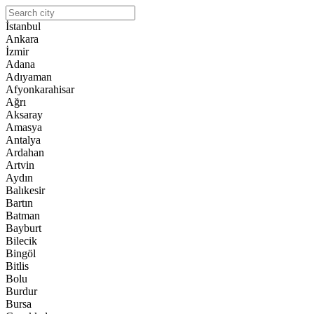
İstanbul
Ankara
İzmir
Adana
Adıyaman
Afyonkarahisar
Ağrı
Aksaray
Amasya
Antalya
Ardahan
Artvin
Aydın
Balıkesir
Bartın
Batman
Bayburt
Bilecik
Bingöl
Bitlis
Bolu
Burdur
Bursa