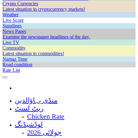
Crypto Currencies
Latest situation in cryptocurrency markets!
Weather
Live Score
Standings
News Paper
Examine the newspaper headlines of the day.
Live TV
Commodity
Latest situation in commodities!
Namaz Time
Road condition
Rate List
منڈی بہاؤالدین
ریٹ لسٹ
Chicken Rate
لوڈشیڈنگ
جولائی 2026