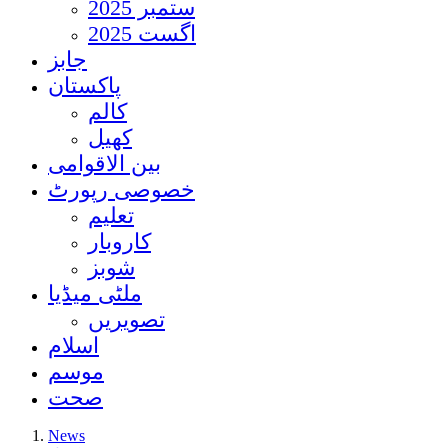
ستمبر 2025
اگست 2025
جابز
پاکستان
کالم
کھیل
بین الاقوامی
خصوصی رپورٹ
تعلیم
کاروبار
شوبز
ملٹی میڈیا
تصویریں
اسلام
موسم
صحت
News