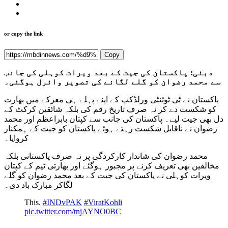
or copy the link
Copy
دبئی: پاکستان کی جیت کے بعد ویرات کوہلی کی جانب
سے محمد رضوان کو گلے لگانے کی تصویر وائرل ہوگئی۔
پاکستان نے ٹی ٹوئنٹی ورلڈکپ کے اپنے پہلے ہی معرکے میں بھارت
کو شکست دے کر نہ صرف تاریخ رقم کی بلکہ شائقین کرکٹ کے
دل بھی جیت لیے۔ پاکستان کی جانب سے کپتان بابراعظم اور محمد
رضوان نے ناقابل شکست رہتے ہوئے پاکستان کو جیت کے ہمکنار
کروایا۔
محمد رضوان کی شاندار کارکردگی پر نہ صرف پاکستانی بلکہ
مخالفین بھی تعریف کرنے پر مجبور ہوگئے اور بھارتی ٹیم کے کپتان
ویرات کوہلی نے پاکستان کی جیت کے بعد محمد رضوان کو گلے
لگاکر مبارک باد دی۔
This.
#INDvPAK
#ViratKohli
pic.twitter.com/tnjAYNO0BC