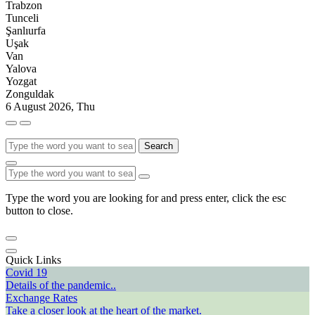
Trabzon
Tunceli
Şanlıurfa
Uşak
Van
Yalova
Yozgat
Zonguldak
6 August 2026, Thu
Search
Type the word you are looking for and press enter, click the esc
button to close.
Quick Links
Covid 19
Details of the pandemic..
Exchange Rates
Take a closer look at the heart of the market.