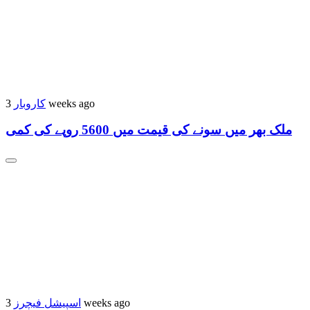
کاروبار
3 weeks ago
ملک بھر میں سونے کی قیمت میں 5600 روپے کی کمی
اسپیشل فیچرز
3 weeks ago