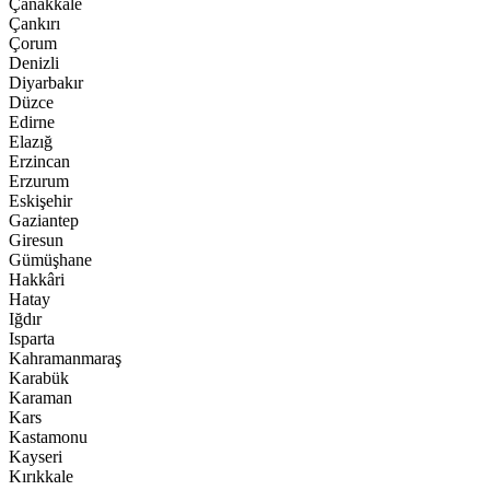
Çanakkale
Çankırı
Çorum
Denizli
Diyarbakır
Düzce
Edirne
Elazığ
Erzincan
Erzurum
Eskişehir
Gaziantep
Giresun
Gümüşhane
Hakkâri
Hatay
Iğdır
Isparta
Kahramanmaraş
Karabük
Karaman
Kars
Kastamonu
Kayseri
Kırıkkale