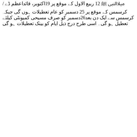
میلاالنبی ﷺ 12 ربیع الاول کے موقع پر 19اکتوبر، قائداعظم ڈے /
کرسمس کے موقع پر 25 دسمبر کو عام تعطیلات ہوں گی جبکہ
کرسمس سے ایک دن بعد26دسمبر کو صرف مسیحی کمیونٹی کیلئے
تعطیل ہو گی۔ اسی طرح درج ذیل ایام کو بینک تعطیلات ہو گی