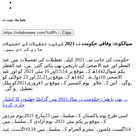
or copy the link
Copy
سیالکوٹ: وفاقی حکومت نے 2021 کیلیے تعطیلات کی تفصیلات
جاری کر دی ہیں۔
حکومت کی جانب سے 2021 کیلیے تعطیلات کی تفصیلات میں عید
الفطر اور عید الاضحیٰ کی تاریخیں بھی بتائی گئی ہیں، عید الفطر
یکم شوال1442ھ کے موقع پر 15,14اور 16 مئی 2021 کو اور عید
الاضحی 10ذولہجہ 1442ھ کے موقع پر22،21 اور 23 جولائی کو
ہوگی۔ اس کے علاوہ یوم کشمیر کے موقع پر 5فروری2021کو پبلک
تعطیل ہو گی۔
یہ بھی پڑھیں: حکومت نے سال2021 میں گزٹیٹڈ چھٹیوں کا کیلنڈر
جاری کردیا
اسی طرح یوم پاکستان کے سلسلے میں 23مارچ 2021،یوم مزدور
کے موقع پر یکم مئی 2021، یوم آزادی کے سلسلے میں
14اگست،عاشورہ محرم الحرام کے سلسلے میں 19,18اگست، عید