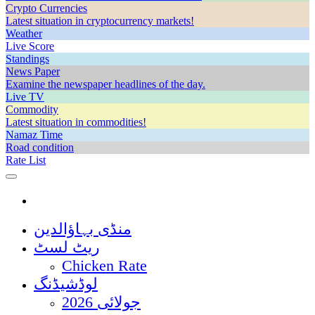
Crypto Currencies
Latest situation in cryptocurrency markets!
Weather
Live Score
Standings
News Paper
Examine the newspaper headlines of the day.
Live TV
Commodity
Latest situation in commodities!
Namaz Time
Road condition
Rate List
منڈی بہاؤالدین
ریٹ لسٹ
Chicken Rate
لوڈشیڈنگ
جولائی 2026