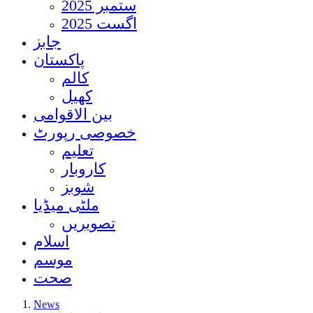
ستمبر 2025
اگست 2025
جابز
پاکستان
کالم
کھیل
بین الاقوامی
خصوصی رپورٹ
تعلیم
کاروبار
شوبز
ملٹی میڈیا
تصویریں
اسلام
موسم
صحت
News