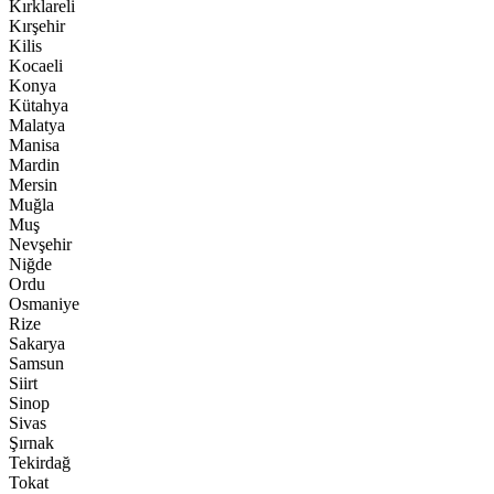
Kırklareli
Kırşehir
Kilis
Kocaeli
Konya
Kütahya
Malatya
Manisa
Mardin
Mersin
Muğla
Muş
Nevşehir
Niğde
Ordu
Osmaniye
Rize
Sakarya
Samsun
Siirt
Sinop
Sivas
Şırnak
Tekirdağ
Tokat