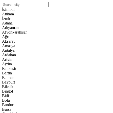
İstanbul
Ankara
İzmir
Adana
Adıyaman
Afyonkarahisar
Ağrı
Aksaray
Amasya
Antalya
Ardahan
Artvin
Aydın
Balıkesir
Bartın
Batman
Bayburt
Bilecik
Bingöl
Bitlis
Bolu
Burdur
Bursa