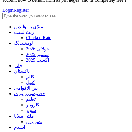
account now to benefit from its privileges, and its completely free.!
Login
Register
منڈی بہاؤالدین
ریٹ لسٹ
Chicken Rate
لوڈشیڈنگ
جولائی 2026
ستمبر 2025
اگست 2025
جابز
پاکستان
کالم
کھیل
بین الاقوامی
خصوصی رپورٹ
تعلیم
کاروبار
شوبز
ملٹی میڈیا
تصویریں
اسلام