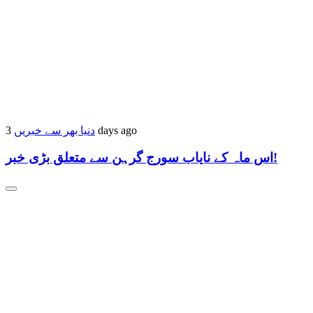
دنیا بھر سے خبریں
3 days ago
اس ماہ کے نایاب سورج گرہن سے متعلق بڑی خبر!