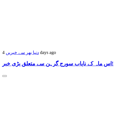
دنیا بھر سے خبریں
4 days ago
اس ماہ کے نایاب سورج گرہن سے متعلق بڑی خبر!