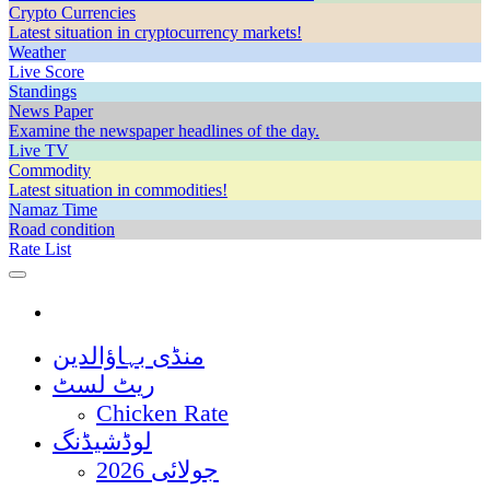
Crypto Currencies
Latest situation in cryptocurrency markets!
Weather
Live Score
Standings
News Paper
Examine the newspaper headlines of the day.
Live TV
Commodity
Latest situation in commodities!
Namaz Time
Road condition
Rate List
منڈی بہاؤالدین
ریٹ لسٹ
Chicken Rate
لوڈشیڈنگ
جولائی 2026