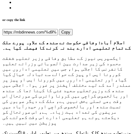
or copy the link
Copy
اسلام آباد: وفاقی حکومت نے سندھ کے علاوہ پورے ملک
کے تمام تعلیمی ادارے بند نہ کرنے کا فیصلہ کیا ہے۔
ایکسپریس نیوز کے مطابق وفاقی وزیر تعلیم شفقت
محمود کی زیر صدارت بین الصوبائی وزرائے تعلیم
کانفرنس کا اجلاس ہوا، جس میں تعلیمی اداروں میں
کورونا ایس او پیز کے حوالے سے تبادلہ خیال کیا
گیا، اور تعلیمی اداروں میں کورونا ایس او پیز پر
عملدر آمد کے لیے مختلف آپشنز پر غور ہوا۔ اجلاس میں
سندھ کے وزیرتعلیم سعید غنی کا کہنا تھا کہ سندھ
اور بالخصوص کراچی میں کرونا وائرس کی صورتحال اس
وقت بھی تسلی بخش نہیں ہے، ملک کے دیگر صوبوں کی
نسبت سندھ اور بالخصوص کراچی اور حیدرآباد میں
مریضوں کی تعداد بہت زیادہ ہے، اس صورتحال کو
دیکھتے ہوئے ہم تعلیمی ادارے اس وقت کھولنے کی
پوزیشن میں نہیں ہیں۔
وزیرتعلیم سندھ کا کہنا تھا کہ سندھ میں تعلیمی ادارے 8 اگست تک