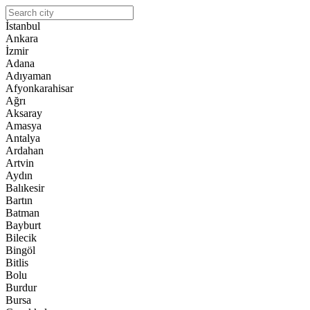
İstanbul
Ankara
İzmir
Adana
Adıyaman
Afyonkarahisar
Ağrı
Aksaray
Amasya
Antalya
Ardahan
Artvin
Aydın
Balıkesir
Bartın
Batman
Bayburt
Bilecik
Bingöl
Bitlis
Bolu
Burdur
Bursa