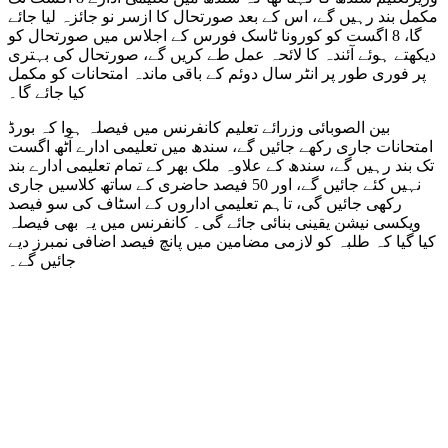
مکمل بند رہیں گے، اس کے بعد صورتحال کا ازسر نو جائزہ لیا جائے
گا، 8 اگست کو کورونا ٹاسک فورس کے اجلاس میں صورتحال کو
دیکھتے ہوئے آئندہ کا لائحہ عمل طے کریں گے، صورتحال کی بہتری
پر فوری طور پر انٹر سال دوئم کے باقی ماندہ امتحانات کو مکمل
کیا جائے گا۔
بین الصوبائی وزرائے تعلیم کانفرنس میں فیصلہ ہوا کہ بورڈ
امتحانات جاری رکھے جائیں گے، سندھ میں تعلیمی ادارے آٹھ اگست
تک بند رہیں گے، سندھ کے علاوہ ملک بھر کے تمام تعلیمی ادارے بند
نہیں کئے جائیں گے، اور 50 فیصد حاضری کے ساتھ کلاسیں جاری
رکھی جائیں گی، تاہم تعلیمی اداروں کے اسٹاف کی سو فیصد
ویکسی نیشن یقینی بنائی جائے گی۔ کانفرنس میں یہ بھی فیصلہ
کیا گیا کہ طلبہ کو لازمی مضامین میں پانچ فیصد اضافی نمبرز دیے
جائیں گے۔