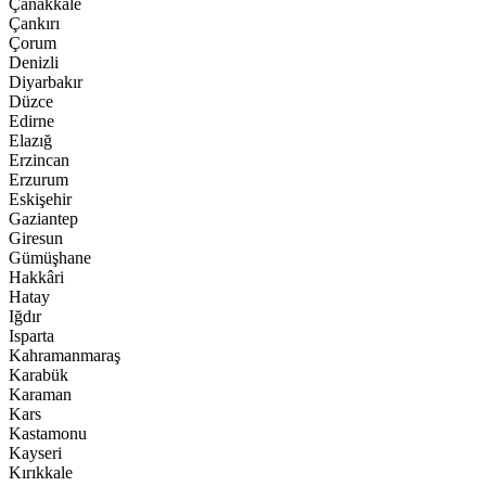
Çanakkale
Çankırı
Çorum
Denizli
Diyarbakır
Düzce
Edirne
Elazığ
Erzincan
Erzurum
Eskişehir
Gaziantep
Giresun
Gümüşhane
Hakkâri
Hatay
Iğdır
Isparta
Kahramanmaraş
Karabük
Karaman
Kars
Kastamonu
Kayseri
Kırıkkale