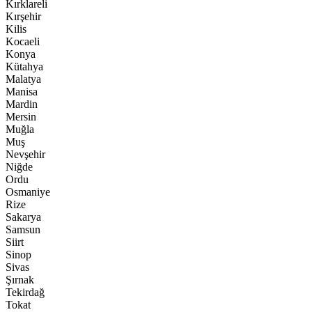
Kırklareli
Kırşehir
Kilis
Kocaeli
Konya
Kütahya
Malatya
Manisa
Mardin
Mersin
Muğla
Muş
Nevşehir
Niğde
Ordu
Osmaniye
Rize
Sakarya
Samsun
Siirt
Sinop
Sivas
Şırnak
Tekirdağ
Tokat