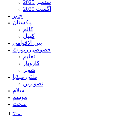
ستمبر 2025
اگست 2025
جابز
پاکستان
کالم
کھیل
بین الاقوامی
خصوصی رپورٹ
تعلیم
کاروبار
شوبز
ملٹی میڈیا
تصویریں
اسلام
موسم
صحت
News