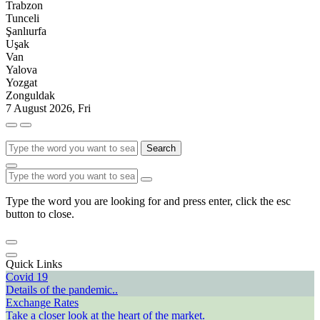
Trabzon
Tunceli
Şanlıurfa
Uşak
Van
Yalova
Yozgat
Zonguldak
7 August 2026, Fri
Search
Type the word you are looking for and press enter, click the esc
button to close.
Quick Links
Covid 19
Details of the pandemic..
Exchange Rates
Take a closer look at the heart of the market.