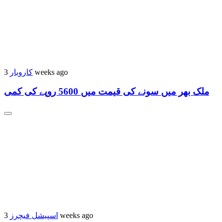
کاروبار
3 weeks ago
ملک بھر میں سونے کی قیمت میں 5600 روپے کی کمی
اسپیشل فیچرز
3 weeks ago