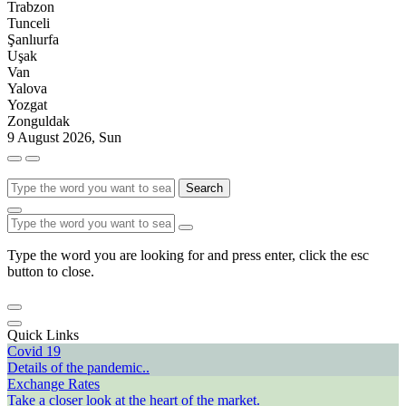
Trabzon
Tunceli
Şanlıurfa
Uşak
Van
Yalova
Yozgat
Zonguldak
9 August 2026, Sun
Search
Type the word you are looking for and press enter, click the esc
button to close.
Quick Links
Covid 19
Details of the pandemic..
Exchange Rates
Take a closer look at the heart of the market.