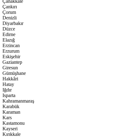
Çanakkale
Çankırı
Çorum
Denizli
Diyarbakır
Düzce
Edirne
Elazığ
Erzincan
Erzurum
Eskişehir
Gaziantep
Giresun
Gümüşhane
Hakkâri
Hatay
Iğdır
Isparta
Kahramanmaraş
Karabük
Karaman
Kars
Kastamonu
Kayseri
Kırıkkale