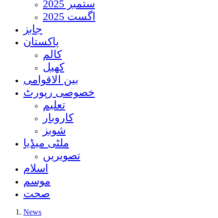
ستمبر 2025
اگست 2025
جابز
پاکستان
کالم
کھیل
بین الاقوامی
خصوصی رپورٹ
تعلیم
کاروبار
شوبز
ملٹی میڈیا
تصویریں
اسلام
موسم
صحت
News