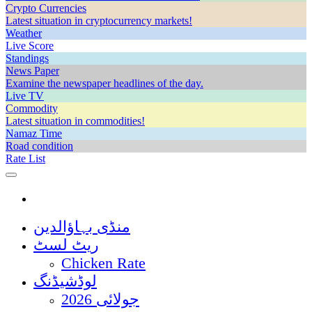
Crypto Currencies
Latest situation in cryptocurrency markets!
Weather
Live Score
Standings
News Paper
Examine the newspaper headlines of the day.
Live TV
Commodity
Latest situation in commodities!
Namaz Time
Road condition
Rate List
منڈی بہاؤالدین
ریٹ لسٹ
Chicken Rate
لوڈشیڈنگ
جولائی 2026