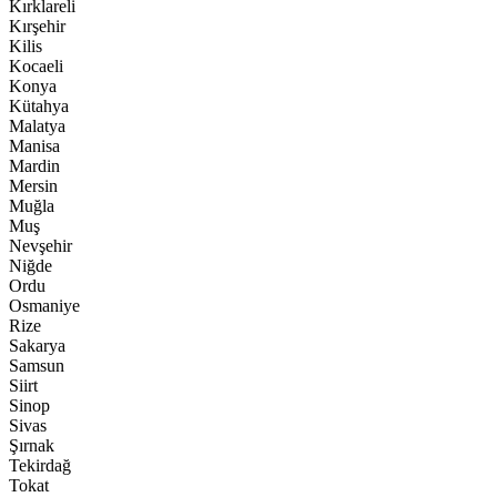
Kırklareli
Kırşehir
Kilis
Kocaeli
Konya
Kütahya
Malatya
Manisa
Mardin
Mersin
Muğla
Muş
Nevşehir
Niğde
Ordu
Osmaniye
Rize
Sakarya
Samsun
Siirt
Sinop
Sivas
Şırnak
Tekirdağ
Tokat