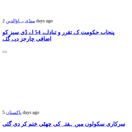
2 days ago
منڈی بہاؤالدین
پنجاب حکومت کے تقرر و تبادلے، 54 اے ڈی سیز کو
اضافی چارجز دیے گئے
5 days ago
پاکستان
سرکاری سکولوں میں ہفتہ کی چھٹی ختم کر دی گئی