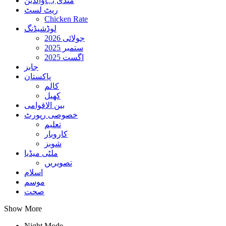
منڈی بہاؤالدین
ریٹ لسٹ
Chicken Rate
لوڈشیڈنگ
جولائی 2026
ستمبر 2025
اگست 2025
جابز
پاکستان
کالم
کھیل
بین الاقوامی
خصوصی رپورٹ
تعلیم
کاروبار
شوبز
ملٹی میڈیا
تصویریں
اسلام
موسم
صحت
Show More
Night Mode