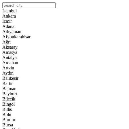
İstanbul
Ankara
İzmir
Adana
Adıyaman
Afyonkarahisar
Ağrı
Aksaray
Amasya
Antalya
Ardahan
Artvin
Aydın
Balıkesir
Bartın
Batman
Bayburt
Bilecik
Bingöl
Bitlis
Bolu
Burdur
Bursa