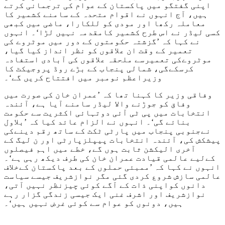
اپنی گفتگو میں پاکستان کے عوام کی ترجمانی کرتے
ہیں، آج انہوں نے اقوام متحدہ کے سامنے کشمیر کا
معاملہ رکھا اور مودی کو للکارا، ماضی میں کبھی
کسی لیڈر نے اس طرح کشمیر کامقدمہ نہیں لڑا‘۔ انہوں
نے کہا کہ ’گزشتہ حکومتوں کے دور میں موٹروے کی
تعمیر کے وقت ان علاقوں کو نظر انداز کیا گیا،
موٹروےکی تعمیرسے ملحقہ علاقوں کی آبادی استفادہ
کرسکےگی، شمالی پنجاب کے بڑے روڈ پروجیکٹ کا
وزیراعظم نومبر میں افتتاح کریں گے‘۔
وفاقی وزیر کا کہنا تھا کہ ’عمران خان کی صورت میں
وفاق کو جوڑنے والا لیڈر سامنے آیا ہے، آئندہ
انتخابات میں پی ٹی آئی دوتہائی اکثریت سے حکومت
بنائے گی‘۔ انہوں نے الزام عائد کیا کہ ’بلاول
نےجنوبی پنجاب میں پارٹی ٹکٹ کے ساتھ رقم دینےکی
پیشکش کی، آئندہ انتخابات پیپلزپارٹی اور ن لیگ کے
آخری الیکشن ثابت ہوں گے، خطے میں اہم فیصلوں
کےلیے عالمی قیادت عمران خان کی طرف دیکھ رہی ہے‘۔
انہوں نے کہا کہ ’ممبئی حملوں کے بعد پاکستان کےخلاف
عالمی سازش شروع کردی گئی مگر نوازشریف جیسے سیاست
دانوں کواپنی ذات کے آگے کوئی چیزنظر نہیں آتی،
نوازشریف اور اشرف غنی ایک جیسی زندگی گزار رہے
ہیں، دونوں کو عوام سے کوئی غرض نہیں ہیں‘۔