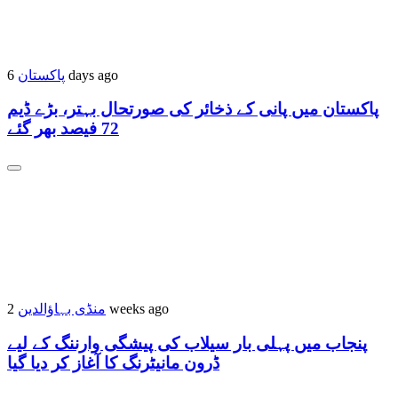
6 days ago
پاکستان
پاکستان میں پانی کے ذخائر کی صورتحال بہتر، بڑے ڈیم
72 فیصد بھر گئے
2 weeks ago
منڈی بہاؤالدین
پنجاب میں پہلی بار سیلاب کی پیشگی وارننگ کے لیے
ڈرون مانیٹرنگ کا آغاز کر دیا گیا