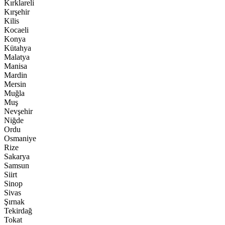
Kırklareli
Kırşehir
Kilis
Kocaeli
Konya
Kütahya
Malatya
Manisa
Mardin
Mersin
Muğla
Muş
Nevşehir
Niğde
Ordu
Osmaniye
Rize
Sakarya
Samsun
Siirt
Sinop
Sivas
Şırnak
Tekirdağ
Tokat