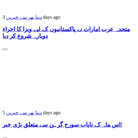
3 days ago
دنیا بھر سے خبریں
متحدہ عرب امارات نے پاکستانیوں کے لیے ویزا کا اجراء
دوبارہ شروع کر دیا
5 days ago
دنیا بھر سے خبریں
اس ماہ کے نایاب سورج گرہن سے متعلق بڑی خبر!