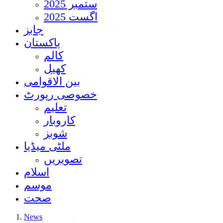
ستمبر 2025
اگست 2025
جابز
پاکستان
کالم
کھیل
بین الاقوامی
خصوصی رپورٹ
تعلیم
کاروبار
شوبز
ملٹی میڈیا
تصویریں
اسلام
موسم
صحت
News