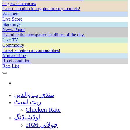
Crypto Currencies
Latest situation in cryptocurrency markets!
Weather
Live Score
Standings
News Paper
Examine the newspaper headlines of the day.
Live TV
Commodity
Latest situation in commodities!
Namaz Time
Road condition
Rate List
منڈی بہاؤالدین
ریٹ لسٹ
Chicken Rate
لوڈشیڈنگ
جولائی 2026