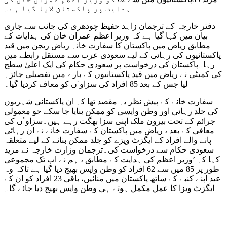
ہدایت پر پاکستان لایا گیا ہے۔
دفتر خارجہ کے ترجمان زاہد حفیظ چودھری کی جانب سے جاری
بیان میں کہا گیا ہے کہ وزیر اعظم عمران خان کی ہدایات کے
مطابق ریاض میں پاکستان کا سفارت خانہ ریاض ریجن میں قید
پاکستانیوں کی رہائی کے لیے سعودی عرب سے مستقل رابطے میں
رہا۔پاکستان کی درخواست پر سعودی حکام کی ایک اعلیٰ سطح
کی کمیٹی نے ریاض میں قید پاکستانیوں کے بارے میں تفصیلی جائزہ
لیا جس کے بعد 85 افراد کی سزاوٴں کو معاف کردیا گیا۔
سفارت خانے کے پیش نظر یہ مقصد تھا کہ ان پاکستانی شہریوں
کی جلد رہائی اور وطن واپسی کو ممکن بنایا جا سکے جو معمولی
جرائم کے تحت بیرون ملک اپنی سزا بھگت رہے ہیں۔سزاوٴں کی
معافی کے بعد ، ریاض میں پاکستان کے سفارت خانے نے ان رہائی
پانے والے افراد کے ایگزٹ ویزے کو جلد ممکن بنانے کے لیے متعلقہ
سعودی حکام سے درخواست کی۔ترجمان وزارت خارجہ نے مزید
کہا کہ ’وزیر اعظم کی ہدایت کے مطابق ، ہم نے اب تک مجموعی
طور پر 85 میں سے 62 افراد کو وطن واپس بھیج دیا گیا ہے تاکہ وہ
عید اپنے کنبے کے ساتھ پاکستان میں منائیں، باقی 23 افراد کو ان کے
ایگزٹ ویزا کا عمل مکمل ہوتے ہی وطن واپس بھیج دیا جائے گا۔