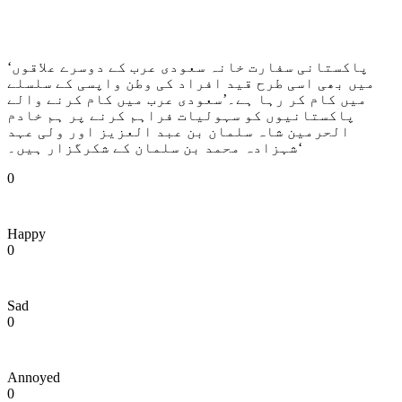
‘پاکستانی سفارت خانہ سعودی عرب کے دوسرے علاقوں
میں بھی اسی طرح قید افراد کی وطن واپسی کے سلسلے
میں کام کر رہا ہے۔’سعودی عرب میں کام کرنے والے
پاکستانیوں کو سہولیات فراہم کرنے پر ہم خادم
الحرمین شاہ سلمان بن عبد العزیز اور ولی عہد
شہزادہ محمد بن سلمان کے شکرگزار ہیں۔‘
0
Happy
0
Sad
0
Annoyed
0