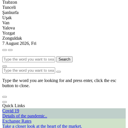
Trabzon
Tunceli
Şanlıurfa
Uşak
Van
Yalova
Yozgat
Zonguldak
7 August 2026, Fri
Search
Type the word you are looking for and press enter, click the esc
button to close.
Quick Links
Covid 19
Details of the pandemic..
Exchange Rates
Take a closer look at the heart of the market.