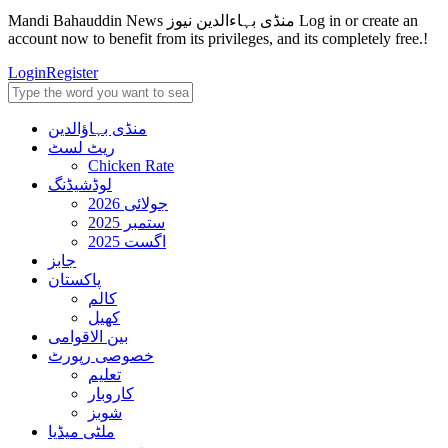
Mandi Bahauddin News منڈی بہاءالدین نیوز Log in or create an
account now to benefit from its privileges, and its completely free.!
Login
Register
منڈی بہاؤالدین
ریٹ لسٹ
Chicken Rate
لوڈشیڈنگ
جولائی 2026
ستمبر 2025
اگست 2025
جابز
پاکستان
کالم
کھیل
بین الاقوامی
خصوصی رپورٹ
تعلیم
کاروبار
شوبز
ملٹی میڈیا