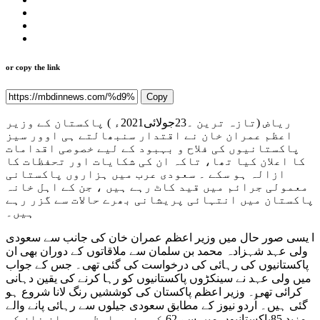
or copy the link
Copy
ریاض (تازہ ترین ۔23جولائی2021ء ) پاکستان کے وزیر
اعظم عمران خان نے اقتدار سنبھالتے ہی اوور سیز
پاکستانیوں کی فلاح و بہبود کے لیے خصوصی اقدامات
کا اعلان کیا تھا، تاکہ ان کی شکایات اور تحفظات کا
ازالہ ہو سکے ۔ سعودی عرب میں ہزاروں پاکستانی
معمولی جرائم میں قید کاٹ رہے ہیں ، جن کے اہل خانہ
پاکستان میں انتہائی پریشانی بھرے حالات سے گزر رہے
ہیں۔
ا یسی صور حال میں وزیر اعظم عمران خان کی جانب سے سعودی
ولی عہد شہزادہ محمد بن سلمان سے ملاقاتوں کے دوران بھی ان
پاکستانیوں کی رہائی کی درخواست کی گئی تھی۔ جس کے جواب
میں ولی عہد نے سینکڑوں پاکستانیوں کو رہا کرنے کی یقین دہانی
کرائی تھی۔ وزیر اعظم پاکستان کی کوششیں رنگ لانا شروع ہو
گئی ہیں۔ اُردو نیوز کے مطابق سعودی جیلوں سے رہائی پانے والے
مزید 85پاکستانیوں میں سے 62 کو وزیر اعظم عمران خان کی