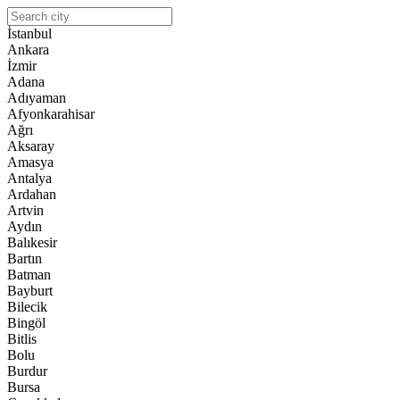
İstanbul
Ankara
İzmir
Adana
Adıyaman
Afyonkarahisar
Ağrı
Aksaray
Amasya
Antalya
Ardahan
Artvin
Aydın
Balıkesir
Bartın
Batman
Bayburt
Bilecik
Bingöl
Bitlis
Bolu
Burdur
Bursa