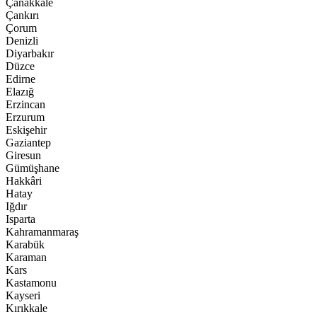
Çanakkale
Çankırı
Çorum
Denizli
Diyarbakır
Düzce
Edirne
Elazığ
Erzincan
Erzurum
Eskişehir
Gaziantep
Giresun
Gümüşhane
Hakkâri
Hatay
Iğdır
Isparta
Kahramanmaraş
Karabük
Karaman
Kars
Kastamonu
Kayseri
Kırıkkale