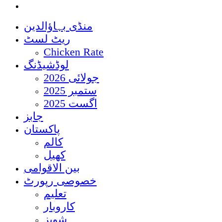
منڈی بہاؤالدین
ریٹ لسٹ
Chicken Rate
لوڈشیڈنگ
جولائی 2026
ستمبر 2025
اگست 2025
جابز
پاکستان
کالم
کھیل
بین الاقوامی
خصوصی رپورٹ
تعلیم
کاروبار
شوبز