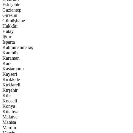
Eskişehir
Gaziantep
Giresun
Gümüşhane
Hakkâri
Hatay
Iğdır
Isparta
Kahramanmaraş
Karabük
Karaman
Kars
Kastamonu
Kayseri
Kırıkkale
Kırklareli
Kırşehir
Kilis
Kocaeli
Konya
Kütahya
Malatya
Manisa
Mardin
Mersin