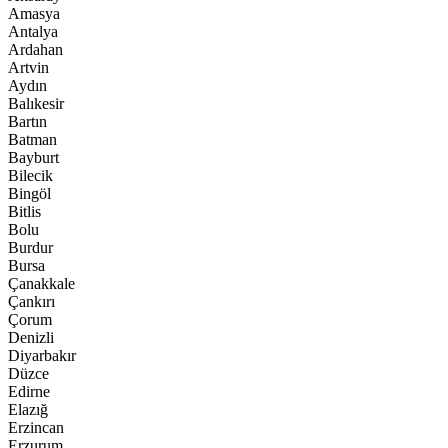
Amasya
Antalya
Ardahan
Artvin
Aydın
Balıkesir
Bartın
Batman
Bayburt
Bilecik
Bingöl
Bitlis
Bolu
Burdur
Bursa
Çanakkale
Çankırı
Çorum
Denizli
Diyarbakır
Düzce
Edirne
Elazığ
Erzincan
Erzurum