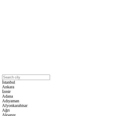
İstanbul
Ankara
İzmir
Adana
Adıyaman
Afyonkarahisar
Ağrı
Aksaray