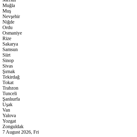
Muğla
Muş
Nevşehir
Niğde
Ordu
Osmaniye
Rize
Sakarya
Samsun
Siirt
Sinop
Sivas
Şırnak
Tekirdağ
Tokat
Trabzon
Tunceli
Şanlıurfa
Uşak
Van
Yalova
Yozgat
Zonguldak
7 August 2026, Fri