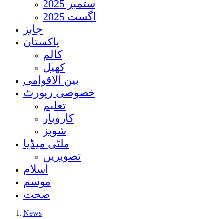
ستمبر 2025
اگست 2025
جابز
پاکستان
کالم
کھیل
بین الاقوامی
خصوصی رپورٹ
تعلیم
کاروبار
شوبز
ملٹی میڈیا
تصویریں
اسلام
موسم
صحت
News