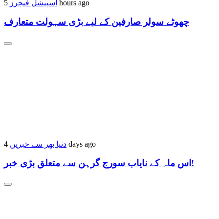
اسپیشل فیچرز
5 hours ago
چھوٹے سولر صارفین کے لیے بڑی سہولت متعارف
دنیا بھر سے خبریں
4 days ago
اس ماہ کے نایاب سورج گرہن سے متعلق بڑی خبر!