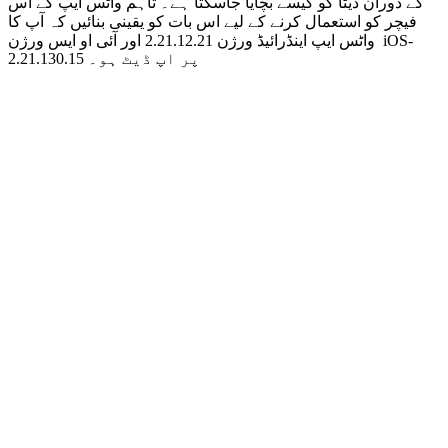
کے دوران ڈیٹا کو کیسے بچایا جاسکتا ہے۔ تاہم واٹس ایپ کے اس
فیچر کو استعمال کرنے کے لیے اس بات کو یقینی بنائیں کہ آپ کا
واٹس ایپ اینڈرائیڈ ورژن 2.21.12.21 اور آئی او ایس ورژن iOS-
2.21.130.15 پر اپ ڈیٹ ہو۔