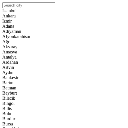
İstanbul
Ankara
İzmir
Adana
Adıyaman
Afyonkarahisar
Ağrı
Aksaray
Amasya
Antalya
Ardahan
Artvin
Aydın
Balıkesir
Bartın
Batman
Bayburt
Bilecik
Bingöl
Bitlis
Bolu
Burdur
Bursa