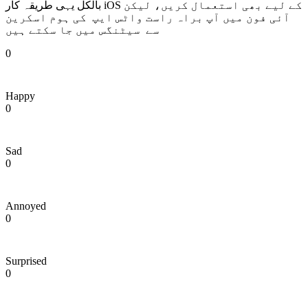
بالکل یہی طریقہ کار iOS کے لیے بھی استعمال کریں، لیکن
آئی فون میں آپ براہ راست واٹس ایپ کی ہوم اسکرین
سے سیٹنگس میں جا سکتے ہیں
0
Happy
0
Sad
0
Annoyed
0
Surprised
0