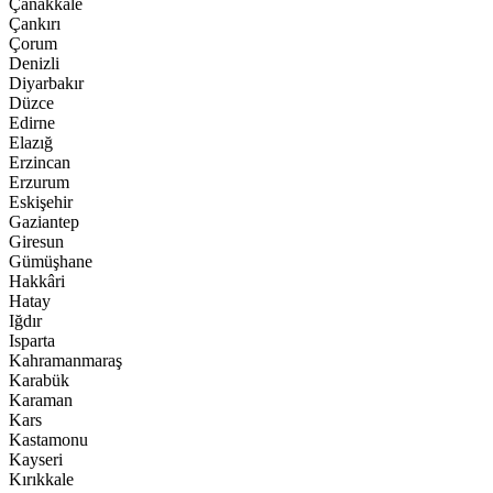
Çanakkale
Çankırı
Çorum
Denizli
Diyarbakır
Düzce
Edirne
Elazığ
Erzincan
Erzurum
Eskişehir
Gaziantep
Giresun
Gümüşhane
Hakkâri
Hatay
Iğdır
Isparta
Kahramanmaraş
Karabük
Karaman
Kars
Kastamonu
Kayseri
Kırıkkale