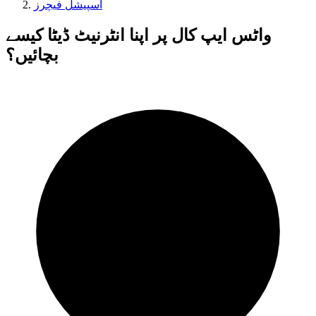
اسپیشل فیچرز
واٹس ایپ کال پر اپنا انٹرنیٹ ڈیٹا کیسے
بچائیں؟