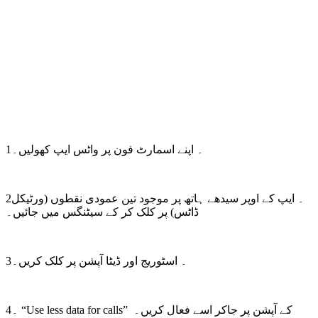
1۔ اپنے اسمارٹ فون پر واٹس ایپ کھولیں۔
2۔ ایپ کے اوپر سیدھے ہاتھ پر موجود تین عمودی نقطوں (ورٹیکل
ڈاٹس) پر کلک کر کے سیٹنگس میں جائیں۔
3۔ اسٹوریج اور ڈیٹا آپشن پر کلک کریں۔
4۔ “Use less data for calls” کے آپشن پر جاکر اسے فعال کریں۔