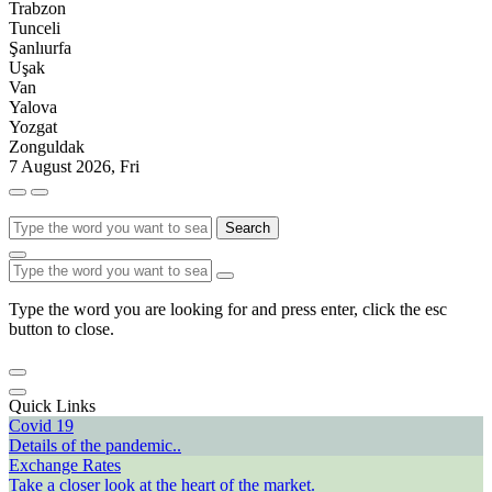
Trabzon
Tunceli
Şanlıurfa
Uşak
Van
Yalova
Yozgat
Zonguldak
7 August 2026, Fri
Search
Type the word you are looking for and press enter, click the esc
button to close.
Quick Links
Covid 19
Details of the pandemic..
Exchange Rates
Take a closer look at the heart of the market.