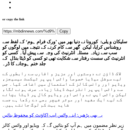
or copy the link
Copy
سلیکان و یلی: کورونا نے دنیا بھر میں ’ورک فرام ہوم‘ کے لفظ سے
روشناس کرایا، لیکن گھر سے کام کرنے کے نتیجے میں لوگوں کو
سب سے زیادہ مسئلہ انٹرنیٹ کی وجہ سے پیش آیا۔ کسی کو
انٹرنیٹ کی سست رفتار سے شکایت تھی تو کسی کو ڈیٹا بنڈل کے
جلد ختم ہوجانے کا ڈر۔
لاک ڈاؤن نے دوستوں اور عزیز و اقارب سے رابطوں کے
لیے سوشل میڈیا خصوصاً واٹس ایپ پر ٹیکسٹ میسیجز،
ویڈیو اور وائس کالز کے استعمال میں اضافہ کیا۔ جس
سے واٹس ایپ پر انٹرنیٹ ڈیٹا زیادہ صرف ہونے لگا،
لیکن واٹس ایپ نے وائس اور ویڈیو کال پر ڈیٹا بچانے
کے لیے ایک مفید اور موثر فیچر بھی دے رکھا ہے جسے
شاید بہت کم لوگ جانتے ہیں۔
یہ بھی پڑھیں: اپنے واٹس ایپ اکاؤنٹ کو محفوظ بنائیں
زیر نظر مضمون میں ہم آپ کو بتائیں گے کہ ویڈیو اور وائس کالز