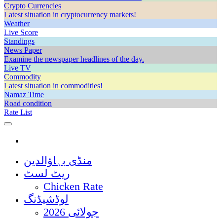
Crypto Currencies
Latest situation in cryptocurrency markets!
Weather
Live Score
Standings
News Paper
Examine the newspaper headlines of the day.
Live TV
Commodity
Latest situation in commodities!
Namaz Time
Road condition
Rate List
منڈی بہاؤالدین
ریٹ لسٹ
Chicken Rate
لوڈشیڈنگ
جولائی 2026