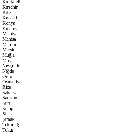
Kırklareli
Kırşehir
Kilis
Kocaeli
Konya
Kütahya
Malatya
Manisa
Mardin
Mersin
Muğla
Muş
Nevşehir
Niğde
Ordu
Osmaniye
Rize
Sakarya
Samsun
Siirt
Sinop
Sivas
Şırnak
Tekirdağ
Tokat