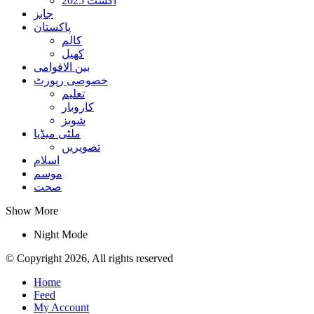
اگست 2025
جابز
پاکستان
کالم
کھیل
بین الاقوامی
خصوصی رپورٹ
تعلیم
کاروبار
شوبز
ملٹی میڈیا
تصویریں
اسلام
موسم
صحت
Show More
Night Mode
© Copyright 2026, All rights reserved
Home
Feed
My Account