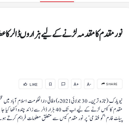
نور مقدم کا مقدمہ لڑنے کے لیے ہزاروں ڈالر کا عط
A+
A-
LIKE
SHARE
کھیل
سرد موسم نے میرا جسم اکڑ کر رکھ دیا جس کی وجہ سے
نیویارک (تازہ ترین۔ 30 جولائی2021ء) وفاقی دارال
کارکردگی نہیں دکھا سکا: ارشد
مقدم کا کیس لڑنے کے لیے اب تک 40 ہزار ڈالر سے
پیلٹ فارم ’گو فنڈ می‘ پر نور مقدم کیس سے متعلق معلومات فراہم کرتے 