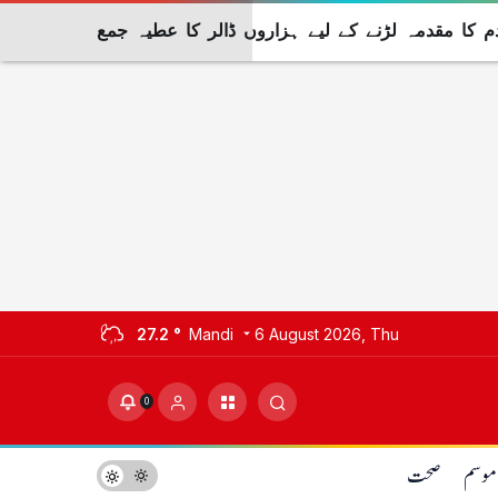
 کا مقدمہ لڑنے کے لیے ہزاروں ڈالر کا عطیہ جمع
27.2 °
Mandi
6 August 2026, Thu
0
موسم
صحت