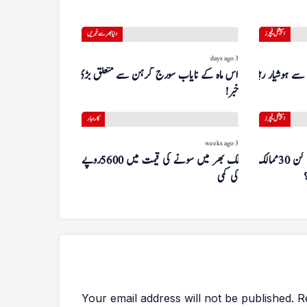
اسپیشل فیچرز
دنیا بھر سے خبریں
3 days ago
 سے ہوشیار رہیں
اس ماہ کے نایاب سورج گرہن سے متعلق بڑی
خبر!
اسپیشل فیچرز
کاروبار
3 weeks ago
کمزور پاسپورٹ کے باوجود پاکستانی کن 30 ممالک
ملک بھر میں سونے کی قیمت میں 5600 روپے
کی کمی
Your email address will not be published.
R