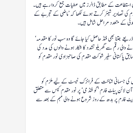
ی استطاعت کے مطابق ڈالرز میں عطیات جمع کروا رہے ہیں۔
قدم کی تصاویر شیئر کرتے ہوئے لکھا کہ ’ماضی کے تجربے کے
جوئی کے متعدد مراحل شامل ہیں۔
‘عطیات جمع کروانے والوں کو یقین دہانی کرائی گئی ہے کہ ’اس پلیٹ فارم کے ذریعے جتنا بھی فنڈ حاصل کیا جائے گا وہ سب نور کا مقدمہ
والی رقم سے گھریلو تشدد کا شکار ہونے والوں کی مدد کی
 پاکستان کے دارالحکومت اسلام آباد میں 20 جولائی کو سابق پاکستانی سفیر شوکت مقدم کی صاحبزادی نور مقدم کو
خص کی جسمانی شناخت کے فرانزک ٹیسٹ کے لیے ملزم کو
ن لائن پیلٹ فارم ’گو فنڈ می‘ پر نور مقدم کیس سے متعلق
ٹ فارم پر بدھ کے روز شروع ہونے والی مہم کے بعد سے