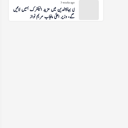
3 weeks ago
منڈی بہاؤالدین میں مزید الیکٹرک بسیں لائیں
گے، وزیر اعلیٰ پنجاب مریم نواز