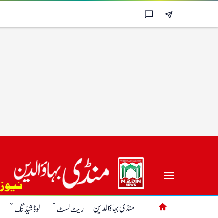
منڈی بہاؤالدین
ریٹ لسٹ
لوڈشیڈنگ