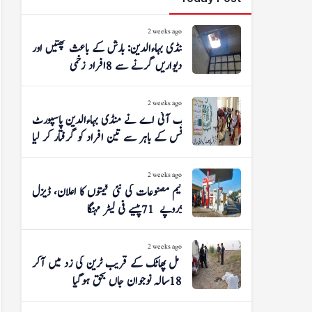
2 weeks ago
منڈی بہاءالدین: بارش کے باعث چھتیں اور
دیواریں گرنے سے 8 افراد زخمی
2 weeks ago
ایف آئی اے نے منڈی بہاءالدین پاسپورٹ
آفس کے باہر سے تین افراد کو گرفتار کر لیا
2 weeks ago
پیٹرولیم مصنوعات کی نئی قیمتوں کا اعلان، ڈیزل
5 روپے 71 پیسے فی لیٹر مہنگا
2 weeks ago
شوگر مل پھاٹک کے قریب ٹرین کی زد میں آکر
18 سالہ نوجوان جاں بحق ہوگیا