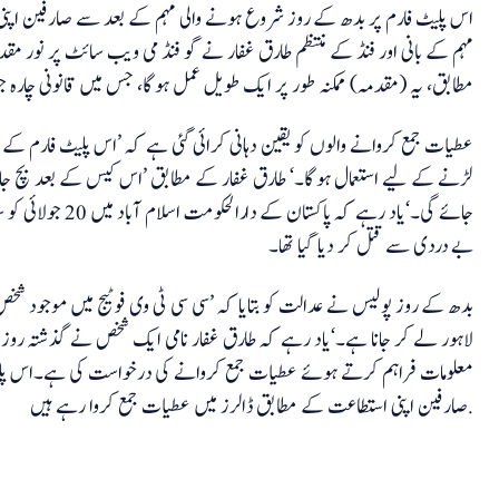
اس پلیٹ فارم پر بدھ کے روز شروع ہونے والی مہم کے بعد سے صارفین اپن
مہم کے بانی اور فنڈ کے منتظم طارق غفار نے گو فنڈ می ویب سائٹ پر نور م
مطابق، یہ (مقدمہ) ممکنہ طور پر ایک طویل عمل ہوگا، جس میں قانونی چارہ 
لڑنے کے لیے استعمال ہوگا۔‘ طارق غفار کے مطابق ’اس کیس کے بعد بچ جانے 
جائے گی۔‘یاد رہے کہ
بے دردی سے قتل کر دیا گیا تھا۔
بدھ کے روز پولیس نے عدالت کو بتایا کہ ’سی سی ٹی وی فوٹیج میں موجود ش
لاہور لے کر جانا ہے۔‘یاد رہے کہ طارق غفار نامی ایک شخص نے گذشتہ روز آ
معلومات فراہم کرتے ہوئے عطیات جمع کروانے کی درخواست کی ہے۔اس پلی
صارفین اپنی استطاعت کے مطابق ڈالرز میں عطیات جمع کروا رہے ہیں.