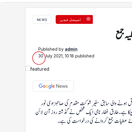
اسپیشل فیچرز
NEWS
یہ جمع
Published by
admin
30 July 2021, 10:18
published
حکومت اسلام آباد میں قتل ہونے والی سابق سفیر شوکت مقدم کی صاحبزادی نور
 زائد چندہ اکٹھا کیا جا چکا ہے۔طارق غفار نامی ایک شخص نے گذشتہ روز آن لائن
ہوئے عطیات جمع کروانے کی درخواست کی ہے۔