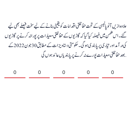
علاوہ ازیں آٹو پالیسی کے تحت حفاظتی اقدامات کو یقینی بنانے کے لیے سخت فیصلے بھی لیے
گئے۔ اس ضمن میں فیصلہ کیا گیا کہ گاڑیوں کے حفاظتی معیارات پر پورا نہ کرنے پر گاڑیوں
کی درآمد اور تیاری پر پابندی ہوگی۔ حکومتی دستاویزات کے مطابق 30 جون 2022 کے
بعد حفاظتی معیارات پورے نہ کرنے پر پابندیاں عائد ہوں گی.
0
0
0
0
0