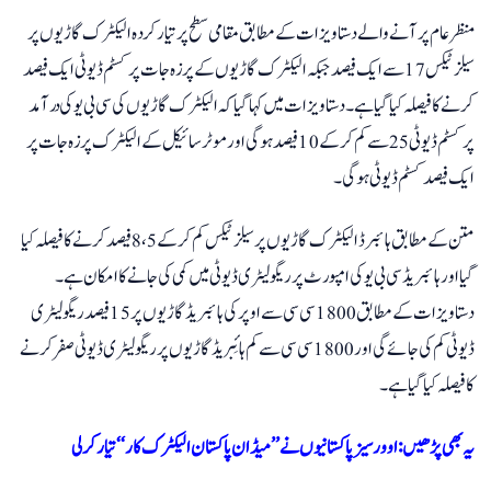
منظرعام پر آنے والے دستاویزات کے مطابق مقامی سطح پر تیار کردہ الیکٹرک گاڑیوں پر
سیلز ٹیکس 17 سے ایک فیصد جبکہ الیکٹرک گاڑیوں کے پرزہ جات پر کسٹم ڈیوٹی ایک فیصد
کرنے کا فیصلہ کیا گیا ہے۔ دستاویزات میں کہا گیا کہ الیکٹرک گاڑیوں کی سی بی یو کی درآمد
پر کسٹم ڈیوٹی 25 سے کم کرکے 10 فیصد ہوگی اور موٹرسائیکل کے الیکٹرک پرزہ جات پر
ایک فیصد کسٹم ڈیوٹی ہوگی۔
متن کے مطابق ہائبرڈ الیکٹرک گاڑیوں پر سیلز ٹیکس کم کرکے 8،5 فیصد کرنے کا فیصلہ کیا
گیا اور ہائبریڈ سی بی یو کی امپورٹ پر ریگولیٹری ڈیوٹی میں کمی کی جانے کا امکان ہے۔
دستاویزات کے مطابق 1800 سی سی سے اوپر کی ہائبریڈ گاڑیوں پر 15 فیصد ریگولیٹری
ڈیوٹی کم کی جائے گی اور 1800 سی سی سے کم ہائِبریڈ گاڑیوں پر ریگولیٹری ڈیوٹی صفر کرنے
کا فیصلہ کیا گیا ہے۔
یہ بھی پڑھیں: اوورسیز پاکستانیوں نے ’’میڈان پاکستان الیکٹرک کار‘‘ تیار کرلی