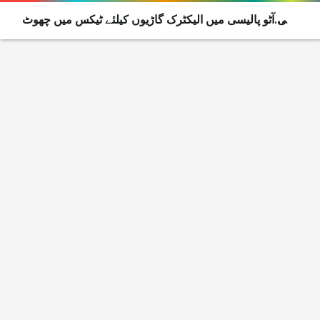
نئی آٹو پالیسی میں الیکٹرک گاڑیوں کیلئے ٹیکس میں چھوٹ
دینے کا فیصلہ