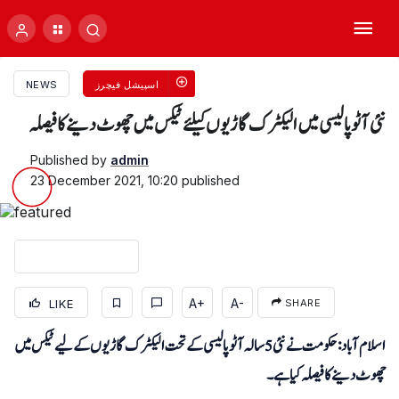
اسپیشل فیچرز
NEWS
نئی آٹو پالیسی میں الیکٹرک گاڑیوں کیلئے ٹیکس میں چھوٹ دینے کا فیصلہ
Published by
admin
23 December 2021, 10:20
published
A+
A-
LIKE
SHARE
اسلام آباد: حکومت نے نئی 5 سالہ آٹو پالیسی کے تحت الیکٹرک گاڑیوں کے لیے ٹیکس میں
چھوٹ دینے کا فیصلہ کیا ہے۔