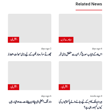
Related News
دنیا بھر سے خبریں
اسپیشل فیچرز
2 days ago
6 days ago
اس ماہ کے نایاب سورج گرہن سے متعلق بڑی خبر!
چھوٹے سولر صارفین کے لیے بڑی سہولت متعارف
اسپیشل فیچرز
اسپیشل فیچرز
6 days ago
4 weeks ago
بیرون ملک کام کے لیے جانے والے پاکستانیوں کی تعداد
وارننگ! جعلی ای چالان پیغامات سے ہوشیار رہیں
کیوں کم ہو رہی ہے؟