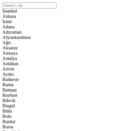
İstanbul
Ankara
İzmir
Adana
Adıyaman
Afyonkarahisar
Ağrı
Aksaray
Amasya
Antalya
Ardahan
Artvin
Aydın
Balıkesir
Bartın
Batman
Bayburt
Bilecik
Bingöl
Bitlis
Bolu
Burdur
Bursa