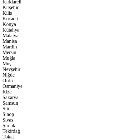
Kırklareli
Kırşehir
Kilis
Kocaeli
Konya
Kütahya
Malatya
Manisa
Mardin
Mersin
Muğla
Muş
Nevşehir
Niğde
Ordu
Osmaniye
Rize
Sakarya
Samsun
Siirt
Sinop
Sivas
Şırnak
Tekirdağ
Tokat