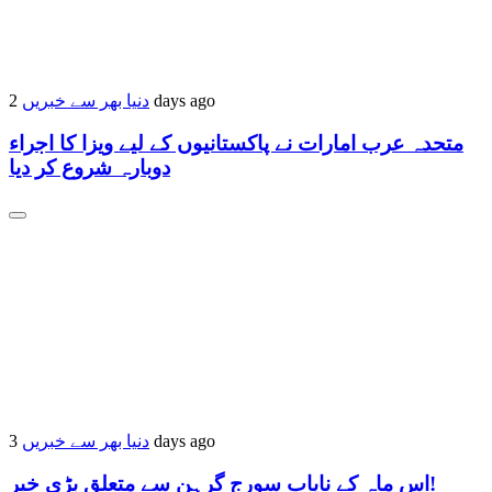
دنیا بھر سے خبریں
2 days ago
متحدہ عرب امارات نے پاکستانیوں کے لیے ویزا کا اجراء
دوبارہ شروع کر دیا
دنیا بھر سے خبریں
3 days ago
اس ماہ کے نایاب سورج گرہن سے متعلق بڑی خبر!