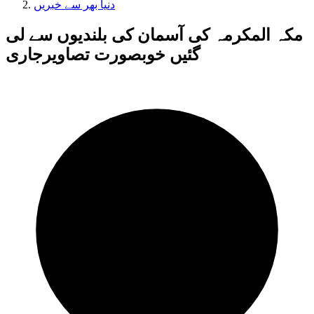
دنیا بھر سے خبریں
مکہ المکرمہ کی آسمان کی بلندیوں سے لی
گئیں خوبصورت تصاویرجاری