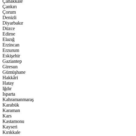
Çanakkale
Çankırı
Çorum
Denizli
Diyarbakır
Düzce
Edirne
Elazığ
Erzincan
Erzurum
Eskişehir
Gaziantep
Giresun
Gümüşhane
Hakkâri
Hatay
Iğdır
Isparta
Kahramanmaraş
Karabük
Karaman
Kars
Kastamonu
Kayseri
Kırıkkale