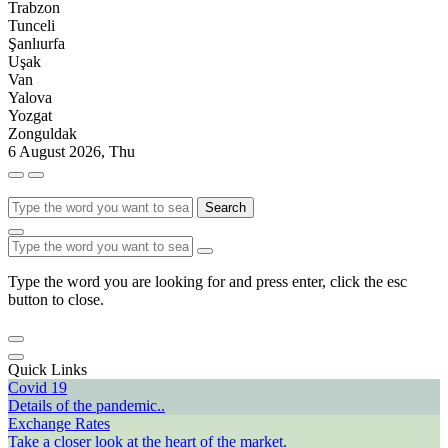
Trabzon
Tunceli
Şanlıurfa
Uşak
Van
Yalova
Yozgat
Zonguldak
6 August 2026, Thu
Search
Type the word you are looking for and press enter, click the esc
button to close.
Quick Links
Covid 19
Details of the pandemic..
Exchange Rates
Take a closer look at the heart of the market.