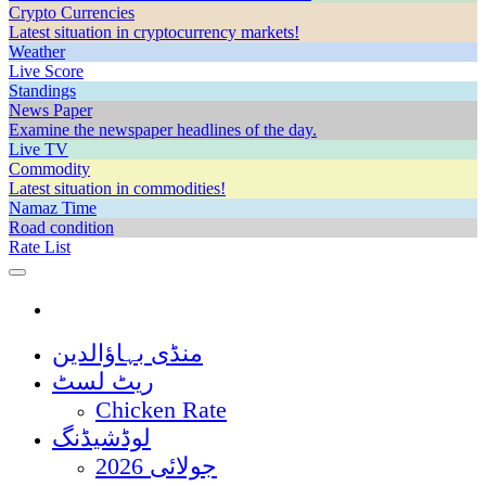
Crypto Currencies
Latest situation in cryptocurrency markets!
Weather
Live Score
Standings
News Paper
Examine the newspaper headlines of the day.
Live TV
Commodity
Latest situation in commodities!
Namaz Time
Road condition
Rate List
منڈی بہاؤالدین
ریٹ لسٹ
Chicken Rate
لوڈشیڈنگ
جولائی 2026