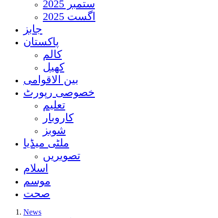
ستمبر 2025
اگست 2025
جابز
پاکستان
کالم
کھیل
بین الاقوامی
خصوصی رپورٹ
تعلیم
کاروبار
شوبز
ملٹی میڈیا
تصویریں
اسلام
موسم
صحت
News