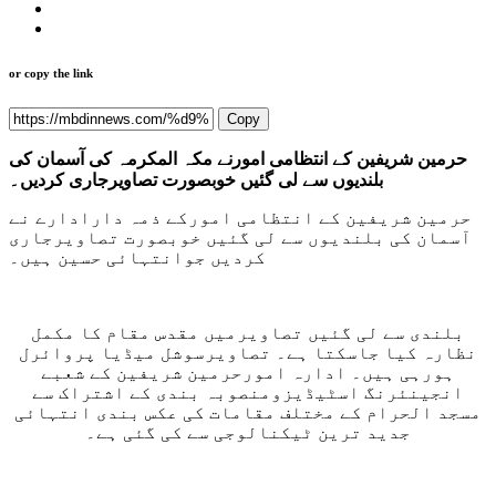
or copy the link
Copy
حرمین شریفین کے انتظامی امورنے مکہ المکرمہ کی آسمان کی
بلندیوں سے لی گئیں خوبصورت تصاویرجاری کردیں۔
حرمین شریفین کے انتظامی امورکے ذمہ دارادارے نے
آسمان کی بلندیوں سے لی گئیں خوبصورت تصاویرجاری
کردیں جوانتہائی حسین ہیں۔
بلندی سے لی گئیں تصاویرمیں مقدس مقام کا مکمل
نظارہ کیا جاسکتا ہے۔ تصاویرسوشل میڈیا پروائرل
ہورہی ہیں۔ ادارہ امورحرمین شریفین کے شعبے
انجینئرنگ اسٹیڈیزومنصوبہ بندی کے اشتراک سے
مسجد الحرام کے مختلف مقامات کی عکس بندی انتہائی
جدید ترین ٹیکنالوجی سے کی گئی ہے۔