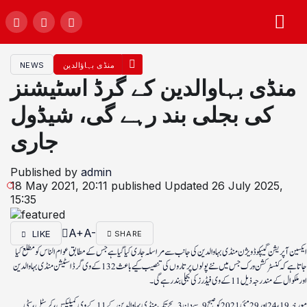
منڈی بہاؤالدین
NEWS
منڈی بہاوالدین کے گرڈ اسٹیشنز
کی بجلی بند رہے گی، شیڈول
جاری
Published by
admin
18 May 2021, 20:11
published
Updated
26 July 2025,
15:35
A+
A-
LIKE
SHARE
ایکسین آپریشن گیپکو ڈویژن منڈی بہاوالدین کی جانب سے مراسلہ جاری کیا گیا ہے جس کے مطابق عوام الناس کو مطلع کیا
جاتا ہے کہ کنسٹرکشن ورک جس میں نئے پولوں پر تاروں کی تنصیب کیے باعث 132 کے وی گرڈ اسٹیشن منڈی بہاوالدین
اور ملکوال کے مندرجہ ذیل 11 کے وی فیڈرز کی بجلی بند رہے گی۔
مورخہ 19، 24 اور 29 مئی 2021 کو صبح 9 سے دن 3 بجے تک منڈی بہاوالدین کے 11 کے وی کمپلیکس، کرسٹل، سٹی