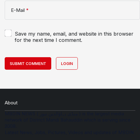
E-Mail
*
Save my name, email, and website in this browser
for the next time I comment.
SUBMIT COMMENT
LOGIN
About
MBDIN NEWS ( منڈی بہاؤالدین نیوز ) is the largest media
network of District Mandi Bahauddin which is serving since
2008.
Latest News, Jobs, Pictures, Videos and updates of MBDIN