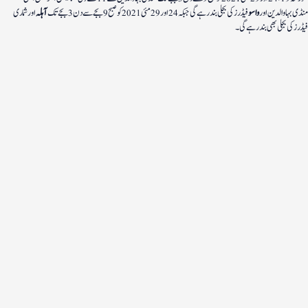
منڈی بہاوالدین اور
واسو
فیڈرز کی بجلی بند رہے گی جبکہ 24 اور 29 مئی 2021 کو صبح 9 بجے سے دن 3 بجے تک
آہلہ
اور شماری
فیڈرز کی بجلی بھی بند رہے گی۔