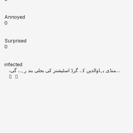
Annoyed
0
Surprised
0
infected
منڈی بہاوالدین کے گرڈ اسٹیشنز کی بجلی بند رہے گی،
شیڈول جاری