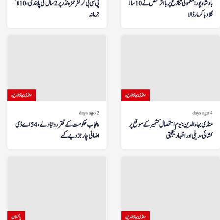
بادشاہ پور: معمولی تنازع پر بااثر شخص نے 10 سالہ بچے کو
پی سی بی کرکٹر حمزہ نذر پر 2 سال کی پابندی، 10 لاکھ روپے
گلا دبا کر مار ڈالا
جرمانہ
منڈی بہاؤالدین
منڈی بہاؤالدین
2 days ago
4 days ago
منڈی بہاءالدین: یوم استحصال کشمیر کے موقع پر پرچم
پنجاب حکومت کے تقرر و تبادلے، 54 اے ڈی سیز کو
کشائی، ریلی اور اظہار یکجہتی
اضافی چارجز دیے گئے
منڈی بہاؤالدین
پاکستان