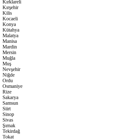
Kırklareli
Kırşehir
Kilis
Kocaeli
Konya
Kütahya
Malatya
Manisa
Mardin
Mersin
Muğla
Muş
Nevşehir
Niğde
Ordu
Osmaniye
Rize
Sakarya
Samsun
Siirt
Sinop
Sivas
Şırnak
Tekirdağ
Tokat