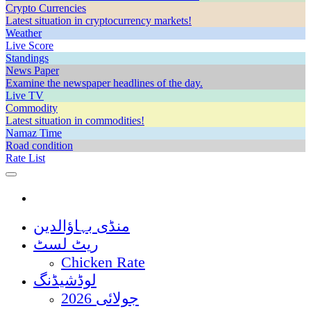
Crypto Currencies
Latest situation in cryptocurrency markets!
Weather
Live Score
Standings
News Paper
Examine the newspaper headlines of the day.
Live TV
Commodity
Latest situation in commodities!
Namaz Time
Road condition
Rate List
منڈی بہاؤالدین
ریٹ لسٹ
Chicken Rate
لوڈشیڈنگ
جولائی 2026