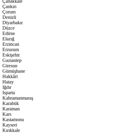
Çanakkale
Çankırı
Çorum
Denizli
Diyarbakır
Düzce
Edirne
Elazığ
Erzincan
Erzurum
Eskişehir
Gaziantep
Giresun
Gümüşhane
Hakkâri
Hatay
Iğdır
Isparta
Kahramanmaraş
Karabük
Karaman
Kars
Kastamonu
Kayseri
Kırıkkale