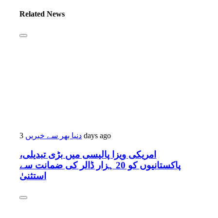
Related News
دنیا بھر سے خبریں
3 days ago
امریکی ویزا پالیسی میں بڑی تبدیلی،
پاکستانیوں کو 20 ہزار ڈالر کی ضمانت سے
استثنیٰ