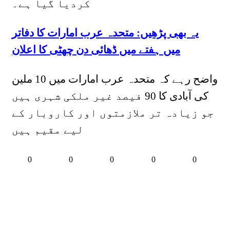
کردیا گیا ہے۔
یہ بھی پڑھیں: متحدہ عرب امارات کا دفاتر
میں ہفتے میں ڈھائی دن چھٹی کا اعلان
واضح رہے کہ متحدہ عرب امارات میں 10 ملین
کی آبادی کا 90 فیصد غیر ملکی شہری ہیں
جو زیادہ تر ملازمتوں اور کاروبار کے
لیے مقیم ہیں
0
0
0
0
0