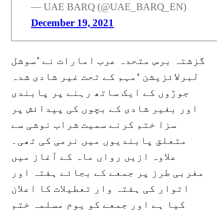
— UAE BARQ (@UAE_BARQ_EN)
December 19, 2021
گزشتہ برس متحدہ عرب امارات نے ’سوشل
لبرلائزیشن ‘مہم کے تحت غیر شادی شدہ
جوڑوں کے ایک ساتھ رہنے پر پابندی
اور بغیر شادی کے بچوں کی پیدائش پر
سزا ختم کرنے سمیت شراب نوشی سے
متعلق پابندیوں میں نرمی کی تھی۔
علاوہ ازیں رواں ماہ کے آغاز میں
مغربی طرز پر جمعے کے بجائے ہفتہ اور
اتوار کی ہفتہ وار تعطیلات کا اعلان
کیا ہے اور جمعے کو یوم مسلمہ ختم