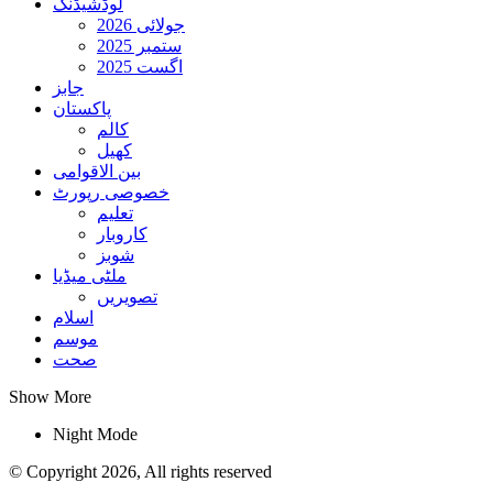
لوڈشیڈنگ
جولائی 2026
ستمبر 2025
اگست 2025
جابز
پاکستان
کالم
کھیل
بین الاقوامی
خصوصی رپورٹ
تعلیم
کاروبار
شوبز
ملٹی میڈیا
تصویریں
اسلام
موسم
صحت
Show More
Night Mode
© Copyright 2026, All rights reserved