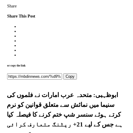
Share
Share This Post
or copy the link
Copy
ابوظہبی: متحدہ عرب امارات نے فلموں کی
سنیما میں نمائش سے متعلق قوانین کو نرم
کرتے ہوئے سنسر شپ ختم کرنے کا فیصلہ کیا
ہے جس کے لیے 21+ ریٹنگ متعارف کرائی