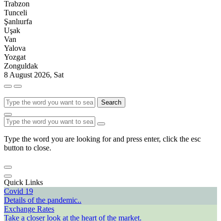
Trabzon
Tunceli
Şanlıurfa
Uşak
Van
Yalova
Yozgat
Zonguldak
8 August 2026, Sat
Search
Type the word you are looking for and press enter, click the esc
button to close.
Quick Links
Covid 19
Details of the pandemic..
Exchange Rates
Take a closer look at the heart of the market.