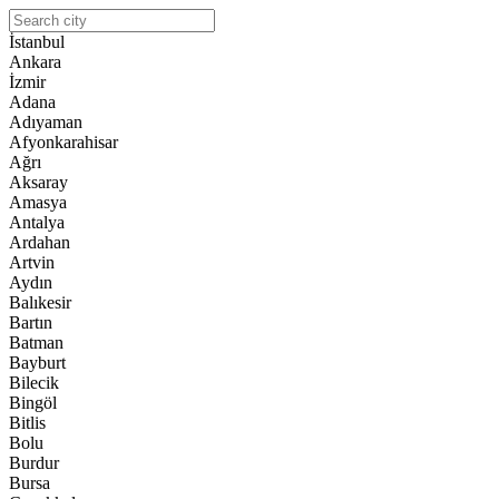
İstanbul
Ankara
İzmir
Adana
Adıyaman
Afyonkarahisar
Ağrı
Aksaray
Amasya
Antalya
Ardahan
Artvin
Aydın
Balıkesir
Bartın
Batman
Bayburt
Bilecik
Bingöl
Bitlis
Bolu
Burdur
Bursa