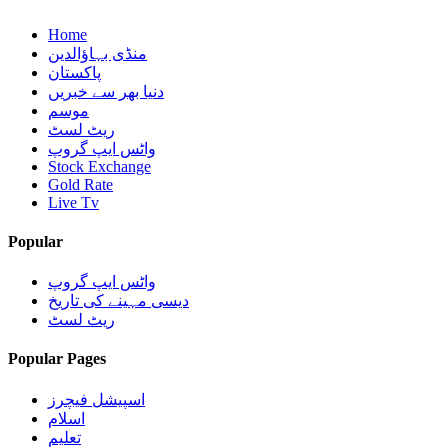
Home
منڈی بہاؤالدین
پاکستان
دنیا بھر سے خبریں
موسم
ریٹ لسٹ
واٹس ایپ گروپ
Stock Exchange
Gold Rate
Live Tv
Popular
واٹس ایپ گروپ
دیسی مہینے کی تاریخ
ریٹ لسٹ
Popular Pages
اسپیشل فیچرز
اسلام
تعلیم