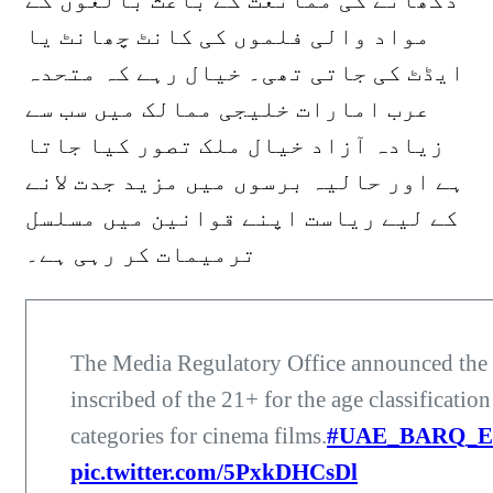
دکھانے کی ممانعت کے باعث بالغوں کے
مواد والی فلموں کی کانٹ چھانٹ یا
ایڈٹ کی جاتی تھی۔ خیال رہے کہ متحدہ
عرب امارات خلیجی ممالک میں سب سے
زیادہ آزاد خیال ملک تصور کیا جاتا
ہے اور حالیہ برسوں میں مزید جدت لانے
کے لیے ریاست اپنے قوانین میں مسلسل
ترمیمات کر رہی ہے۔
The Media Regulatory Office announced the
inscribed of the 21+ for the age classification
categories for cinema films.
#UAE_BARQ_
pic.twitter.com/5PxkDHCsDl