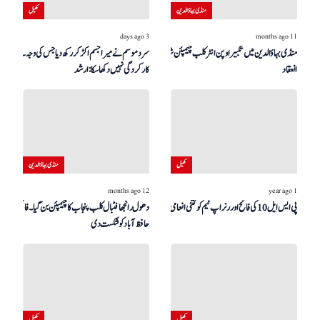
منڈی بہاؤالدین
کھیل
3 days ago
11 months ago
منڈی بہاؤالدین میں تکبیر اوپن انٹر کلب چیمپئن شپ کا
سرد موسم نے میرا جسم اکڑ کر رکھ دیا جس کی وجہ سے
انعقاد
کارکردگی نہیں دکھا سکا: ارشد
کھیل
منڈی بہاؤالدین
12 months ago
1 year ago
پی ایس ایل 10 کی فاتح اور رنر اپ ٹیم کو کتنی انعامی رقم ملی؟
دھول رانجھا فٹبال کلب پنجاب کا چیمپئن بن گیا۔ فائنل میں
حافظ آباد کو شکست دی
کھیل
کھیل