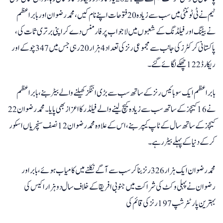
ٹیم نے ٹی ٹوئنٹی میں سب سے زیادہ 20 فتوحات اپنے نام کیں، محمد رضوان اور بابراعظم
نے بیٹنگ اور فیلڈنگ کے شعبوں میں لاجواب پرفارمنس دے کر اپنی برتری ثات کی،
پاکستانی کرکٹرز کی جانب سے مجموعی رنز کی تعداد 4 ہزار 20 رہی جس میں 347 چوکے اور
ریکارڈ 122 چھکے لگائے گئے۔
بابر اعظم ایک سو بائیس رنز کے ساتھ سب سے بڑی اننگز کھیلنے والے بیٹر بنے، بابراعظم
نے 16 کیچز کے ساتھ سب سے زیادہ کیچ لینے والے فیلڈر کا اعزاز بھی پایا۔ محمد رضوان 22
کیچز کے ساتھ سال کے ٹاپ کیپر بنے، اس کے علاوہ محمد رضوان 12 نصف سنچریاں اسکور
کرکے دنیا کے پہلے بیٹر رہے۔
محمد رضوان ایک ہزار 326 رنز بناکر سب سے آگے نکلنے میں کامیاب ہوئے، بابر اور
رضوان نے پہلی وکٹ کی شراکت میں جنوبی افریقا کے خلاف سال دوہزار اکیس کی
بہترین پارٹنرشپ 197 رنز کی قائم کی