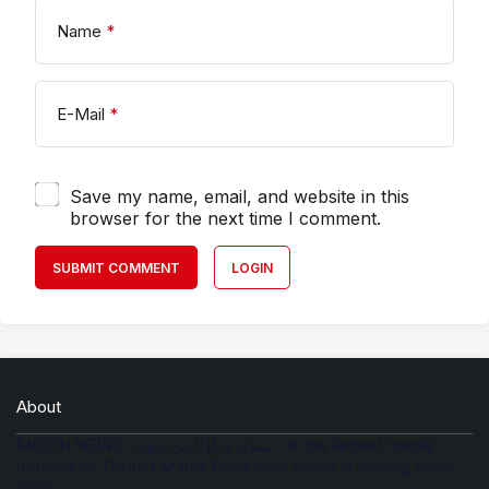
Name
*
E-Mail
*
Save my name, email, and website in this
browser for the next time I comment.
SUBMIT COMMENT
LOGIN
About
MBDIN NEWS ( منڈی بہاؤالدین نیوز ) is the largest media
network of District Mandi Bahauddin which is serving since
2008.