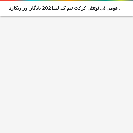
قومی ٹی ٹوئنٹی کرکٹ ٹیم کے لیے2021 یادگار اور ریکارڈ
ساز سال رہا