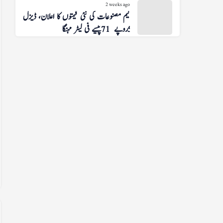
2 weeks ago
پیٹرولیم مصنوعات کی نئی قیمتوں کا اعلان، ڈیزل
5 روپے 71 پیسے فی لیٹر مہنگا