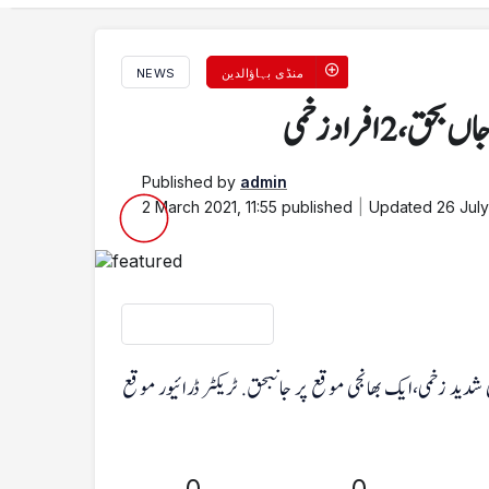
منڈی بہاؤالدین
NEWS
2 افراد زخمی
Published by
admin
2 March 2021, 11:55
published
Updated
26 July
 شدید زخمی،ایک بھانجی موقع پر جانبحق. ٹریکٹر ڈرائیور موقع
0
0