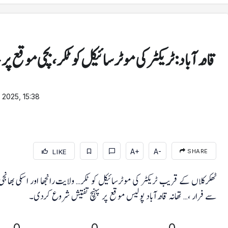
قادرآباد: ٹریکٹر کی موٹر سائیکل کو ٹکر، بچی موقع پر جاں بحق، 
 2025, 15:38
A+
A-
LIKE
SHARE
ٹھکرکلاں کے قریب ٹریکٹر کی موٹرسائیکل کو ٹکر… ولایت رانجھا اور اسکی بھانجی
سے فرار ،… تھانہ قادرآباد پولیس موقع پر پہنچ تفتیش شروع کردی۔
0
0
0