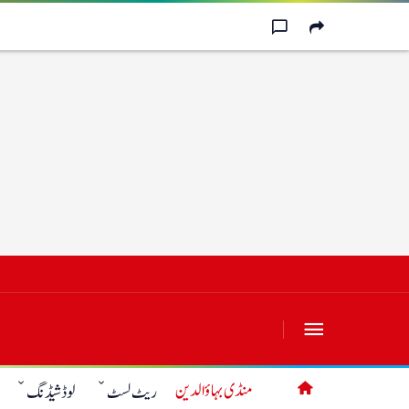
منڈی بہاؤالدین
ریٹ لسٹ
لوڈشیڈنگ