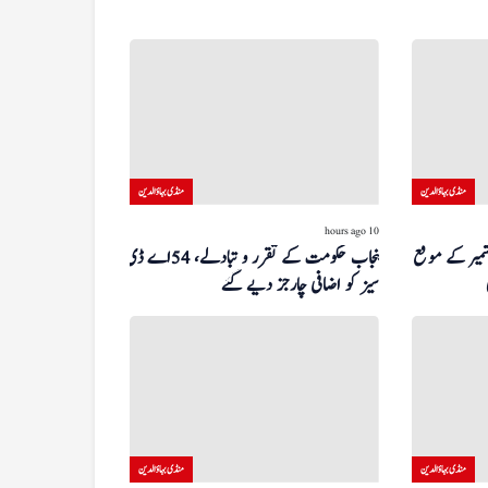
منڈی بہاؤالدین
منڈی بہاؤالدین
10 hours ago
شمیر کے موقع پر
پنجاب حکومت کے تقرر و تبادلے، 54 اے ڈی
سیز کو اضافی چارجز دیے گئے
منڈی بہاؤالدین
منڈی بہاؤالدین