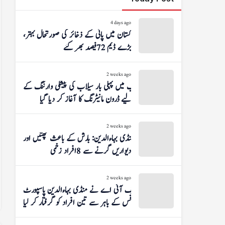
4 days ago
پاکستان میں پانی کے ذخائر کی صورتحال بہتر،
بڑے ڈیم 72 فیصد بھر گئے
2 weeks ago
پنجاب میں پہلی بار سیلاب کی پیشگی وارننگ کے
لیے ڈرون مانیٹرنگ کا آغاز کر دیا گیا
2 weeks ago
منڈی بہاءالدین: بارش کے باعث چھتیں اور
دیواریں گرنے سے 8 افراد زخمی
2 weeks ago
ایف آئی اے نے منڈی بہاءالدین پاسپورٹ
آفس کے باہر سے تین افراد کو گرفتار کر لیا