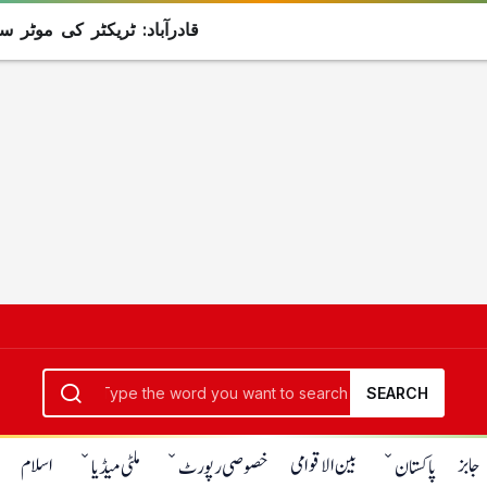
قادرآباد: ٹریکٹر کی موٹر سائیک
SEARCH
جابز
بین الاقوامی
اسلام
پاکستان
خصوصی رپورٹ
ملٹی میڈیا