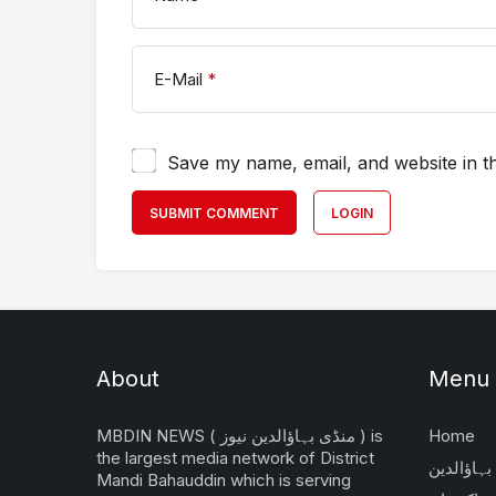
E-Mail
*
Save my name, email, and website in th
SUBMIT COMMENT
LOGIN
About
Menu
Home
MBDIN NEWS ( منڈی بہاؤالدین نیوز ) is
the largest media network of District
بہاؤالدین
Mandi Bahauddin which is serving