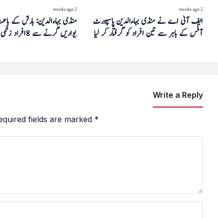
2 weeks ago
2 weeks ago
ایف آئی اے نے منڈی بہاءالدین پاسپورٹ
منڈی بہاءالدین: بارش کے باعث
آفس کے باہر سے تین افراد کو گرفتار کر لیا
دیواریں گرنے سے 8 افراد زخمی
Write a Reply
equired fields are marked
*