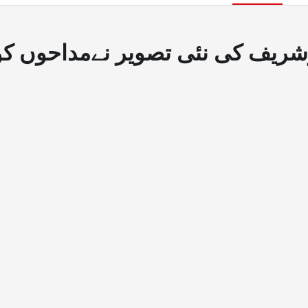
مداحوں کو افسردہ کردیا، دعاکی 