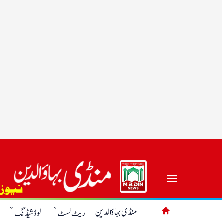
منڈی بہاؤالدین
لوڈشیڈنگ
ریٹ لسٹ