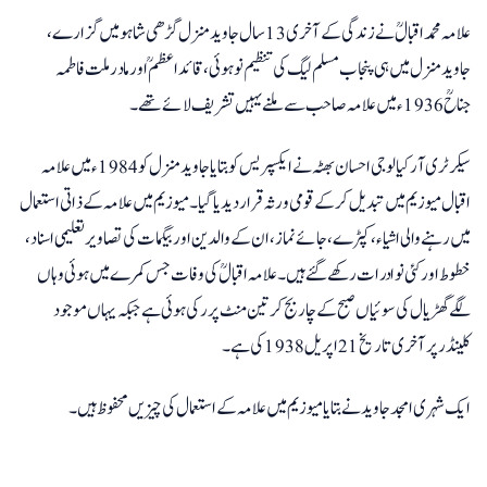
علامہ محمد اقبالؒ نے زندگی کے آخری 13 سال جاوید منزل گڑھی شاہو میں گزارے،
جاویدمنزل میں ہی پنجاب مسلم لیگ کی تنظیم نو ہوئی، قائد اعظمؒ اور مادر ملت فاطمہ
جناحؒ 1936ء میں علامہ صاحب سے ملنے یہیں تشریف لائے تھے۔
سیکرٹری آرکیالوجی احسان بھٹہ نے ایکسپریس کو بتایا جاوید منزل کو 1984ء میں علامہ
اقبال میوزیم میں تبدیل کرکے قومی ورثہ قرار دیدیا گیا۔ میوزیم میں علامہ کے ذاتی استعمال
میں رہنے والی اشیاء،کپڑے، جائے نماز،ان کے والدین اور بیگمات کی تصاویر تعلیمی اسناد ،
خطوط اورکئی نوادرات رکھے گئے ہیں۔ علامہ اقبالؒ کی وفات جس کمرے میں ہوئی وہاں
لگے گھڑیال کی سوئیاں صبح کے چاربج کرتین منٹ پر رکی ہوئی ہے جبکہ یہاں موجود
کلینڈرپر آخری تاریخ 21 اپریل 1938 کی ہے۔
ایک شہری امجدجاوید نے بتایا میوزیم میں علامہ کے استعمال کی چیزیں محفوظ ہیں۔