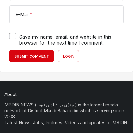
E-Mail
*
Save my name, email, and website in this
browser for the next time I comment.
SUBMIT COMMENT
LOGIN
About
MBDIN NEWS ( منڈی بہاؤالدین نیوز ) is the largest media
network of District Mandi Bahauddin which is serving since
2008.
Latest News, Jobs, Pictures, Videos and updates of MBDIN