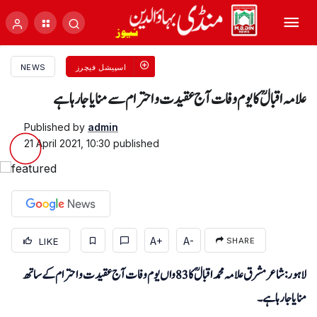
اسپیشل فیچرز
NEWS
علامہ اقبالؒ کا یوم وفات آج عقیدت و احترام سے منایا جا رہا ہے
Published by
admin
21 April 2021, 10:30
published
A+
A-
LIKE
SHARE
لاہور: شاعرمشرق علامہ محمد اقبالؒ کا83 واں یوم وفات آج عقیدت و احترام کے ساتھ
منایا جا رہا ہے۔