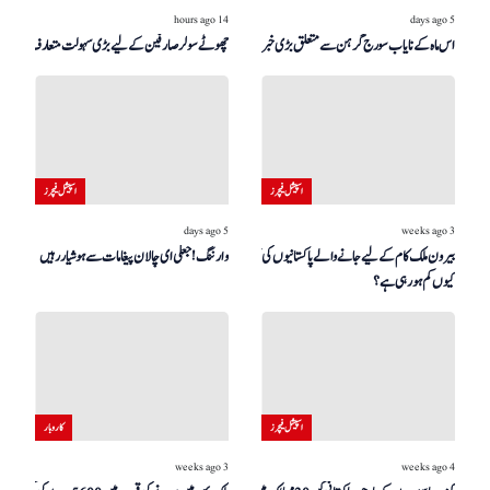
14 hours ago
5 days ago
اس ماہ کے نایاب سورج گرہن سے متعلق بڑی خبر!
چھوٹے سولر صارفین کے لیے بڑی سہولت متعارف
اسپیشل فیچرز
اسپیشل فیچرز
5 days ago
3 weeks ago
بیرون ملک کام کے لیے جانے والے پاکستانیوں کی تعداد
وارننگ! جعلی ای چالان پیغامات سے ہوشیار رہیں
کیوں کم ہو رہی ہے؟
اسپیشل فیچرز
کاروبار
3 weeks ago
4 weeks ago