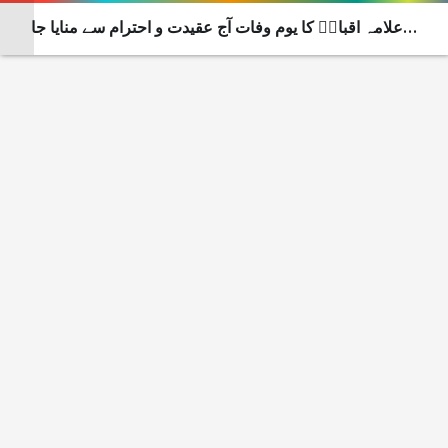
علامہ اقبالؒ کا یوم وفات آج عقیدت و احترام سے منایا جا
رہا ہے