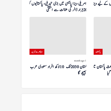
ں کے لیے ویزا کا
امریکی ویزا پالیسی میں بڑی تبدیلی، پاکستانیوں کو
20 ہزار ڈالر کی ضمانت سے استثنیٰ
پاکستان
دنیا بھر سے خبریں
1 month ago
ث پاکستان میں
پاکستان 2030 تک 10 لاکھ افراد سعودی عرب
گیا
بھیجے گا