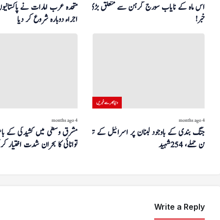
اس ماہ کے نایاب سورج گرہن سے متعلق بڑی
متحدہ عرب امارات نے پاکستانیو
خبر!
اجراء دوبارہ شروع کر دیا
دنیا بھر سے خبریں
4 months ago
4 months ago
جنگ بندی کے باوجود لبنان پر اسرائیل کے تباہ
مشرق وسطیٰ میں کشیدگی کے باع
کن حملے، 254 شہید
توانائی کا بحران شدت اختیار کر 
Write a Reply