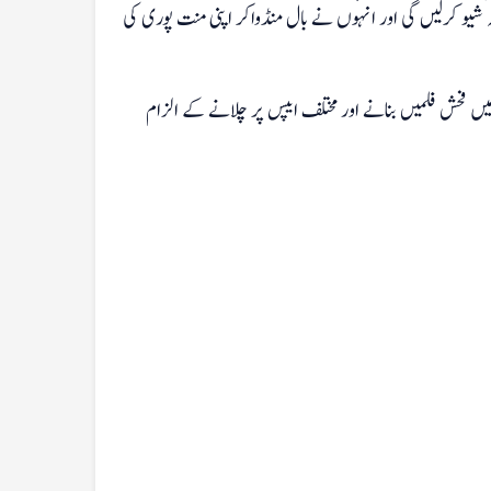
ہ شیو کرلیں گی اور انہوں نے بال منڈواکر اپنی منت پوری کی
یں فحش فلمیں بنانے اور مختلف ایپس پر چلانے کے الزام