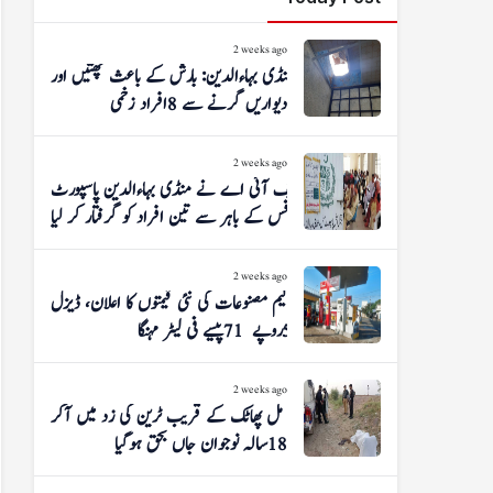
2 weeks ago
منڈی بہاءالدین: بارش کے باعث چھتیں اور
دیواریں گرنے سے 8 افراد زخمی
2 weeks ago
ایف آئی اے نے منڈی بہاءالدین پاسپورٹ
آفس کے باہر سے تین افراد کو گرفتار کر لیا
2 weeks ago
پیٹرولیم مصنوعات کی نئی قیمتوں کا اعلان، ڈیزل
5 روپے 71 پیسے فی لیٹر مہنگا
2 weeks ago
شوگر مل پھاٹک کے قریب ٹرین کی زد میں آکر
18 سالہ نوجوان جاں بحق ہوگیا