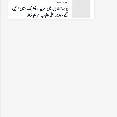
3 weeks ago
منڈی بہاؤالدین میں مزید الیکٹرک بسیں لائیں
گے، وزیر اعلیٰ پنجاب مریم نواز