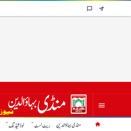
منڈی بہاؤالدین
ریٹ لسٹ
لوڈشیڈنگ