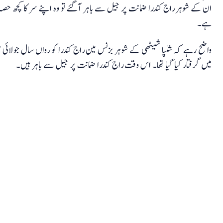
ان کے شوہر راج کندرا ضمانت پر جیل سے باہر آگئے تو وہ اپنے سر کا کچھ حص
ہے۔
واضح رہے کہ شلپا شیٹھی کے شوہر بزنس مین راج کندرا کو رواں سال جولائی م
میں گرفتار کیا گیا تھا۔ اس وقت راج کندرا ضمانت پر جیل سے باہر ہیں۔