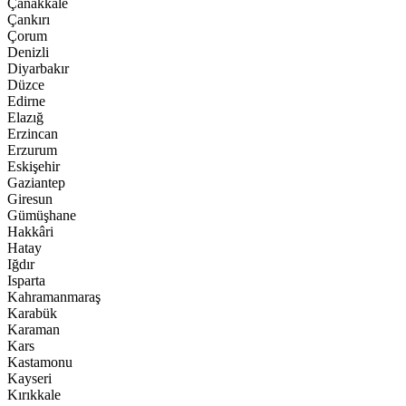
Çanakkale
Çankırı
Çorum
Denizli
Diyarbakır
Düzce
Edirne
Elazığ
Erzincan
Erzurum
Eskişehir
Gaziantep
Giresun
Gümüşhane
Hakkâri
Hatay
Iğdır
Isparta
Kahramanmaraş
Karabük
Karaman
Kars
Kastamonu
Kayseri
Kırıkkale