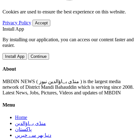
Cookies are used to ensure the best experience on this website.
Privacy Policy
Accept
Install App
By installing our application, you can access our content faster and
easier.
Install App
Continue
About
MBDIN NEWS ( منڈی بہاؤالدین نیوز ) is the largest media
network of District Mandi Bahauddin which is serving since 2008.
Latest News, Jobs, Pictures, Videos and updates of MBDIN
Menu
Home
منڈی بہاؤالدین
پاکستان
دنیا بھر سے خبریں