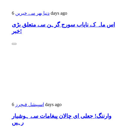
6 days ago
دنیا بھر سے خبریں
اس ماہ کے نایاب سورج گرہن سے متعلق بڑی
خبر!
6 days ago
اسپیشل فیچرز
وارننگ! جعلی ای چالان پیغامات سے ہوشیار
رہیں