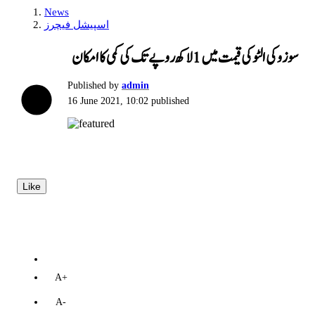
News
اسپیشل فیچرز
سوزوکی الٹوکی قیمت میں1لاکھ روپےتک کی کمی کاامکان
Published by
admin
16 June 2021, 10:02
published
Like
A+
A-