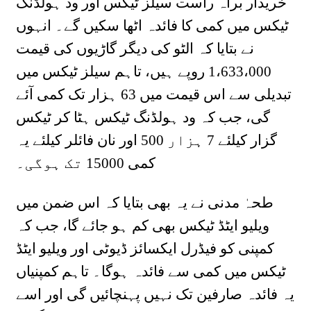
خریدار براہ راست سیلز ٹیکس اور ود ہولڈنگ
ٹیکس میں کمی کا فائدہ اٹھا سکیں گے۔ انہوں
نے بتایا کہ الٹو کی دیگر گاڑیوں کی قیمت
1،633،000 روپے ہیں، تاہم سیلز ٹیکس میں
تبدیلی سے اس قیمت میں 63 ہزار تک کمی آئے
گی، جب کہ ود ہولڈنگ ٹیکس ہٹا کر ٹیکس
گزار کیلئے 7 ہزار 500 اور نان فائلر کیلئے یہ
کمی 15000 تک ہوگی۔
طحہٰ مدنی نے یہ بھی بتایا کہ اس ضمن میں
ویلیو ایٹڈ ٹیکس بھی کم ہو جائے گا، جب کہ
کمپنی کو فیڈرل ایکسائز ڈیوٹی اور ویلیو ایٹڈ
ٹیکس میں کمی سے فائدہ ہوگا۔ تاہم کمپنیاں
یہ فائدہ صارفین تک نہیں پہنچائیں گی اور اسے