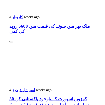
4 weeks ago
کاروبار
ملک بھر میں سونے کی قیمت میں 5600 روپے
کی کمی
4 weeks ago
اسپیشل فیچرز
کمزور پاسپورٹ کے باوجود پاکستانی کن 30
ممالک میں آسانی سے سفر کر سکتے ہیں؟