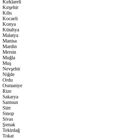
Kırklareli
Kırşehir
Kilis
Kocaeli
Konya
Kütahya
Malatya
Manisa
Mardin
Mersin
Muğla
Muş
Nevşehir
Niğde
Ordu
Osmaniye
Rize
Sakarya
Samsun
Siirt
Sinop
Sivas
Şırnak
Tekirdağ
Tokat