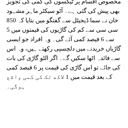
مخصوص اقسام پر ٹیکسوں کی کمی کی تجویز
بھی پیش کی گئی ہے۔ آٹو سیکٹر ماہر مشہود
خان نے سما ڈیجیٹل سے گفتگو میں بتایا کہ 850
سی سی سے کم کی گاڑیوں کی قیمتوں میں 5
سے 6 فیصد کمی آئے گی۔ وہ افراد جو ایسی
گاڑیاں خریدنے میں دلچسپی رکھتے ہیں، وہ اس
سے فائدہ اٹھا سکیں گے۔ اگر الٹو گاڑی کی بات
کی جائے تو اس گاڑی کی قیمت پر 6 فیصد کمی
کے بعد قیمت میں 1 لاکھ تک کی کمی واقع
ہوگی۔