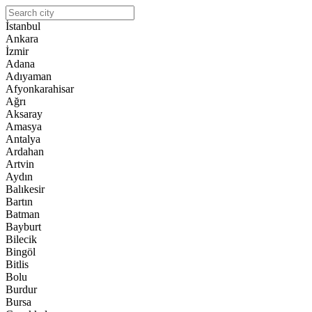
İstanbul
Ankara
İzmir
Adana
Adıyaman
Afyonkarahisar
Ağrı
Aksaray
Amasya
Antalya
Ardahan
Artvin
Aydın
Balıkesir
Bartın
Batman
Bayburt
Bilecik
Bingöl
Bitlis
Bolu
Burdur
Bursa