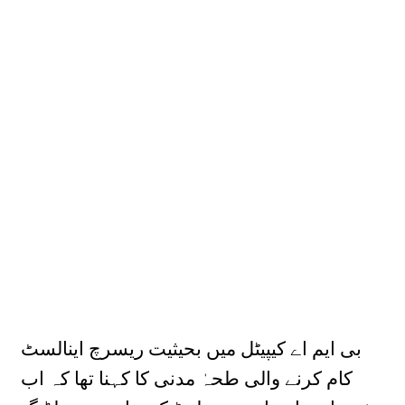
بی ایم اے کیپیٹل میں بحیثیت ریسرچ اینالسٹ
کام کرنے والی طحہٰ مدنی کا کہنا تھا کہ اب