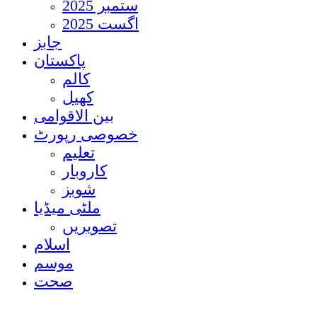
ستمبر 2025
اگست 2025
جابز
پاکستان
کالم
کھیل
بین الاقوامی
خصوصی رپورٹ
تعلیم
کاروبار
شوبز
ملٹی میڈیا
تصویریں
اسلام
موسم
صحت