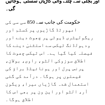
اور بجلی سے چلنے والی گاڑیاں سستی ہوجائیں
گی۔
حکومت کی جانب سے 850 سی سی کی
امپورٹڈ گاڑیوں پر کسٹم اور
ریگولیٹری ڈیوٹی پر چھوٹ دینے اور
ودہولڈنگ ٹیکس سے استثنیٰ دینے کا
فیصلہ کیا گیا ہے۔ اس ٹیکس چھوٹ کا
اطلاق سوزوکی الٹو، راوی، بولان،
پرنس پرل اور یونائیٹڈ براؤ کی
قیمتوں پر ہوگا۔ درآمد کی گئی
استعمال شدہ گاڑیاں میرا، ویگون
آر، الٹو اور این ون پر بھی اس کا
اطلاق ہوگا۔