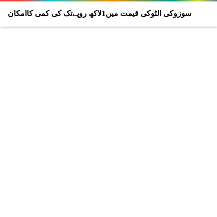
سوزوکی الٹوکی قیمت میں1لاکھ روپےتک کی کمی کاامکان