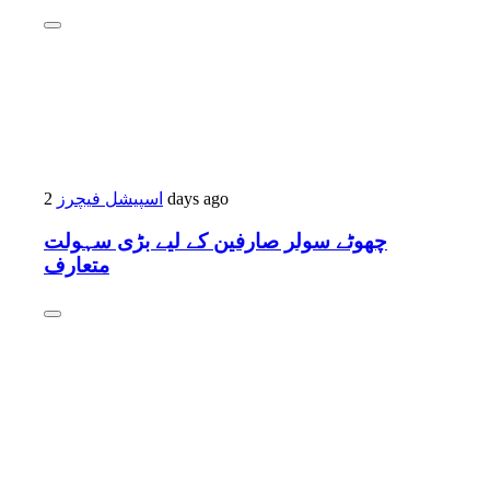
2 days ago
اسپیشل فیچرز
چھوٹے سولر صارفین کے لیے بڑی سہولت
متعارف