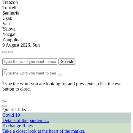
Trabzon
Tunceli
Şanlıurfa
Uşak
Van
Yalova
Yozgat
Zonguldak
9 August 2026, Sun
Search
Type the word you are looking for and press enter, click the esc
button to close.
Quick Links
Covid 19
Details of the pandemic..
Exchange Rates
Take a closer look at the heart of the market.