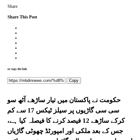
Share
Share This Post
or copy the link
Copy
حکومت نے پاکستان میں تیار ساڑھے آٹھ سو
سی سی گاڑیوں پر سیلز ٹیکس 17 سے کم
کرکے ساڑھے 12 فیصد کرنے کا فیصلہ کیا ہے،
جس کے بعد ملکی اور امپورٹڈ چھوٹی گاڑیاں