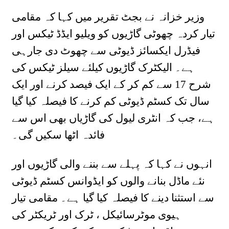
وزیر خزانہ نے بجٹ تقریر میں کہا کہ مقامی
تیار کردہ چھوٹی گاڑیوں کو ویلیو ایڈڈ ٹیکس اور
فیڈرل ایکسائز ڈیوٹی سے چھوٹ دی جارہی
ہے۔ الیکٹرک گاڑیوں کیلئے سیلز ٹیکس کی
شرح 17 سے کم کر کے ایک فیصد کرنے اور ایک
سال تک کسٹم ڈیوٹی کم کرنے کا فیصلہ کیا گیا
ہے، جب کہ انٹری لیول کی گاڑیاں بھی اس سے
فائدہ اٹھا سکیں گی۔
انہوں نے کہا کہ پہلے سے بننے والی گاڑیوں اور
نئے ماڈل بنانے والوں کو ایڈوانس کسٹم ڈیوٹی
سے استثنا دینے کا فیصلہ کیا گیا ہے۔ مقامی تیار
ہیوی موٹرسائیکل ، ٹرک اور ٹریکٹر کی