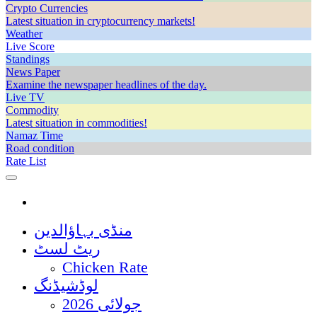
Crypto Currencies
Latest situation in cryptocurrency markets!
Weather
Live Score
Standings
News Paper
Examine the newspaper headlines of the day.
Live TV
Commodity
Latest situation in commodities!
Namaz Time
Road condition
Rate List
منڈی بہاؤالدین
ریٹ لسٹ
Chicken Rate
لوڈشیڈنگ
جولائی 2026