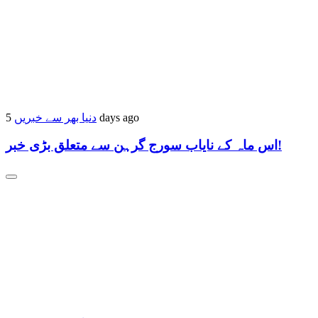
5 days ago
دنیا بھر سے خبریں
اس ماہ کے نایاب سورج گرہن سے متعلق بڑی خبر!