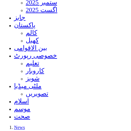
ستمبر 2025
اگست 2025
جابز
پاکستان
کالم
کھیل
بین الاقوامی
خصوصی رپورٹ
تعلیم
کاروبار
شوبز
ملٹی میڈیا
تصویریں
اسلام
موسم
صحت
News