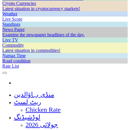
Crypto Currencies
Latest situation in cryptocurrency markets!
Weather
Live Score
Standings
News Paper
Examine the newspaper headlines of the day.
Live TV
Commodity
Latest situation in commodities!
Namaz Time
Road condition
Rate List
منڈی بہاؤالدین
ریٹ لسٹ
Chicken Rate
لوڈشیڈنگ
جولائی 2026