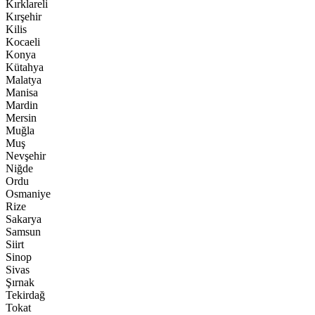
Kırklareli
Kırşehir
Kilis
Kocaeli
Konya
Kütahya
Malatya
Manisa
Mardin
Mersin
Muğla
Muş
Nevşehir
Niğde
Ordu
Osmaniye
Rize
Sakarya
Samsun
Siirt
Sinop
Sivas
Şırnak
Tekirdağ
Tokat