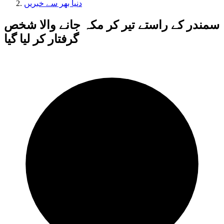
دنیا بھر سے خبریں
سمندر کے راستے تیر کر مکہ جانے والا شخص
گرفتار کر لیا گیا