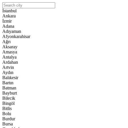
İstanbul
Ankara
İzmir
Adana
Adıyaman
Afyonkarahisar
Ağrı
Aksaray
Amasya
Antalya
Ardahan
Artvin
Aydın
Balıkesir
Bartın
Batman
Bayburt
Bilecik
Bingöl
Bitlis
Bolu
Burdur
Bursa