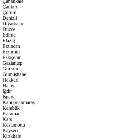
Çanakkale
Çankırı
Çorum
Denizli
Diyarbakır
Düzce
Edirne
Elazığ
Erzincan
Erzurum
Eskişehir
Gaziantep
Giresun
Gümüşhane
Hakkâri
Hatay
Iğdır
Isparta
Kahramanmaraş
Karabük
Karaman
Kars
Kastamonu
Kayseri
Kırıkkale