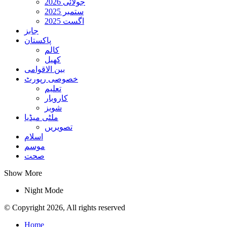
جولائی 2026
ستمبر 2025
اگست 2025
جابز
پاکستان
کالم
کھیل
بین الاقوامی
خصوصی رپورٹ
تعلیم
کاروبار
شوبز
ملٹی میڈیا
تصویریں
اسلام
موسم
صحت
Show More
Night Mode
© Copyright 2026, All rights reserved
Home