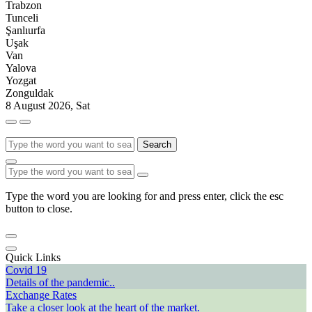
Trabzon
Tunceli
Şanlıurfa
Uşak
Van
Yalova
Yozgat
Zonguldak
8 August 2026, Sat
Search
Type the word you are looking for and press enter, click the esc
button to close.
Quick Links
Covid 19
Details of the pandemic..
Exchange Rates
Take a closer look at the heart of the market.