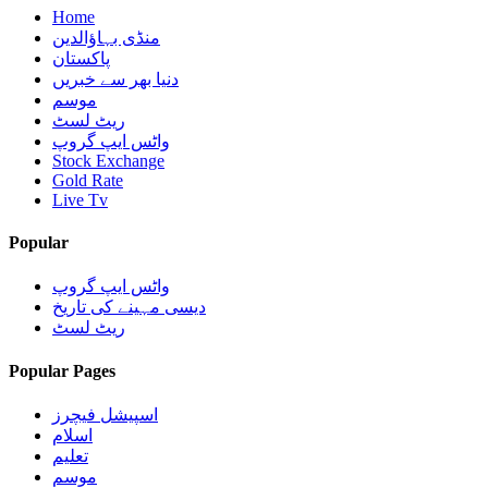
Home
منڈی بہاؤالدین
پاکستان
دنیا بھر سے خبریں
موسم
ریٹ لسٹ
واٹس ایپ گروپ
Stock Exchange
Gold Rate
Live Tv
Popular
واٹس ایپ گروپ
دیسی مہینے کی تاریخ
ریٹ لسٹ
Popular Pages
اسپیشل فیچرز
اسلام
تعلیم
موسم