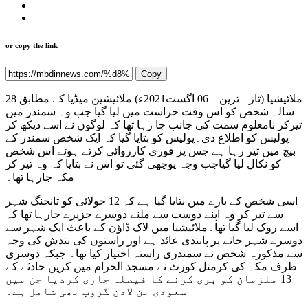
or copy the link
Copy
ملائیشیا (تازہ ترین – 06 اگست2021ء) ملائیشین میڈیا کے مطابق 28
سالہ شخص کو اس وقت حراست میں لیا گیا جب وہ سمندر میں
تیرکر نامعلوم سمت کی جانب جا رہا تھا کہ لوگوں نے اسے دیکھ کر
پولیس کو اطلاع دی۔پولیس کو بتایا گیا کہ ایک شخص سمندر کے
بیچ میں تیر رہا ہے جس پر فوری کارروائی کرتے ہوئے اس شخص
کو نکال لیا گیاجب وجہ پوچھی گئی تو اس نے بتایا کہ وہ تیر کر
مکہ جارہا تھا۔
اسی شخص کے بارے میں بتایا گیا ہے کہ 12 جولائی کو تانجنگ شہر
سے تیر کر وہ اپنے دوست سے ملنے دوسرے جزیرے جارہا تھا کہ
اسے روک لیا گیا تھا۔ملائیشیا میں لاک ڈاؤن کے باعث ایک شہر سے
دوسرے شہر جانے پر پابندی عائد ہے اور راستوں کی بندش کی وجہ
سے مذکورہ شخص نے سمندری راستہ اختیار کیا تھا۔ جبکہ دوسری
طرف مکہ کی کرمنل کورٹ نے مسجد الحرام میں کرین حادثے کے
13 ملزمان کو بری کرنے کا فیصلہ جاری کردیا جن میں
سعودی بن لادن گروپ بھی شامل ہے۔