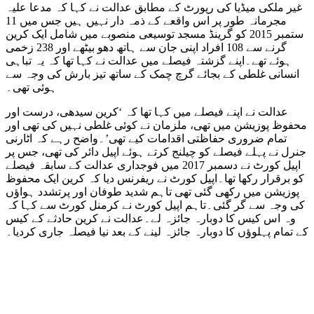
غیر ملکی میڈیا کی رپورٹ کے مطابق عدالت نے کہا کہ مدعا علیہ
مجرمانہ طور پر اس واقعے کے ذمہ دار نہیں ہیں جس میں 11
ستمبر 2015 کو گرینڈ مسجد توسیعی منصوبے میں شامل ایک کرین
گرنے سے 108 افراد اپنی جان سے ہاتھ دھو بیٹھے اور 238 زخمی
ہوئے تھے۔اپنے گزشتہ فیصلے میں عدالت نے کہا تھا کہ یہ تباہی
انسانی غلطی کے بجائے گرچ چمک کے ساتھ تیز بارش کی وجہ سے
ہوئی تھی۔
عدالت نے اپنے فیصلے میں کہا تھا کہ ‘کرین سیدھی، درست اور
محفوظ پوزیشن میں تھی، ملزمان نے کوئی غلطی نہیں کی تھی اور
تمام ضروری حفاظتی اقدامات کیے تھی’۔واضح رہے کہ اٹارنی
جنرل نے پہلے فیصلے کو چیلنج کرتے ہوئے اپیل دائر کی تھی، جس پر
اپیل کورٹ نے دسمبر 2017 میں فوجداری عدالت کے سابقہ فیصلے
کو برقرار رکھا تھا۔اپیل کورٹ نے ریفرنس دیا کہ کرین ایک محفوظ
پوزیشن میں رکھی گئی تھی تاہم شدید طوفان اور پرتشدد ہواؤں
کی وجہ سے گر گئی۔تاہم اپیل کورٹ نے کرمنل کورٹ سے کہا کہ
وہ اس کیس کا دوبارہ جائزہ لے۔عدالت نے کرین حادثے کے کیس
کے تمام پہلوؤں کا دوبارہ جائزہ لینے کے بعد نیا فیصلہ جاری کردیا۔