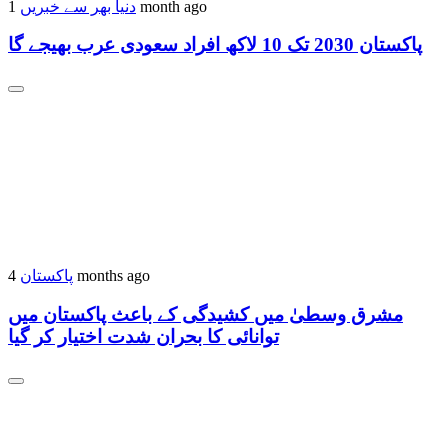
1 month ago
دنیا بھر سے خبریں
پاکستان 2030 تک 10 لاکھ افراد سعودی عرب بھیجے گا
4 months ago
پاکستان
مشرق وسطیٰ میں کشیدگی کے باعث پاکستان میں
توانائی کا بحران شدت اختیار کر گیا