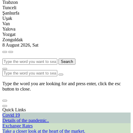
Trabzon
Tunceli
Şanlıurfa
Uşak
Van
Yalova
Yozgat
Zonguldak
8 August 2026, Sat
Search
Type the word you are looking for and press enter, click the esc
button to close.
Quick Links
Covid 19
Details of the pandemic..
Exchange Rates
Take a closer look at the heart of the market.