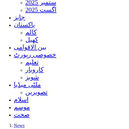
ستمبر 2025
اگست 2025
جابز
پاکستان
کالم
کھیل
بین الاقوامی
خصوصی رپورٹ
تعلیم
کاروبار
شوبز
ملٹی میڈیا
تصویریں
اسلام
موسم
صحت
News