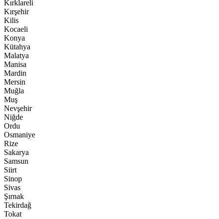
Kırklareli
Kırşehir
Kilis
Kocaeli
Konya
Kütahya
Malatya
Manisa
Mardin
Mersin
Muğla
Muş
Nevşehir
Niğde
Ordu
Osmaniye
Rize
Sakarya
Samsun
Siirt
Sinop
Sivas
Şırnak
Tekirdağ
Tokat