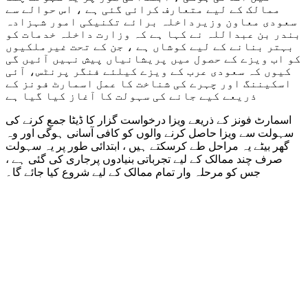
ممالک کے لیے متعارف کرائی گئی ہے ، اس حوالے سے
سعودی معاون وزیرداخلہ برائے تکنیکی امور شہزادہ
بندر بن عبداللہ نے کہا ہے کہ وزارت داخلہ خدمات کو
بہتر بنانے کے لیے کوشاں ہے ، جن کے تحت غیرملکیوں
کو اب ویزے کے حصول میں پریشانیاں پیش نہیں آئیں گی
کیوں کہ سعودی عرب کے ویزے کیلئے فنگر پرنٹس، آئی
اسکیننگ اور چہرے کی شناخت کا عمل اسمارٹ فونز کے
ذریعے کیے جانے کی سہولت کا آغاز کیا گیا ہے
اسمارٹ فونز کے ذریعے ویزا درخواست گزار کا ڈیٹا جمع کرنے کی
سہولت سے ویزا حاصل کرنے والوں کو کافی آسانی ہوگی اور وہ
گھر بیٹے یہ مراحل طے کرسکتے ہیں ، ابتدائی طور پر یہ سہولت
صرف چند ممالک کے لیے تجرباتی بنیادوں پرجاری کی گئی ہے ،
جس کو مرحلہ وار تمام ممالک کے لیے شروع کیا جائے گا۔