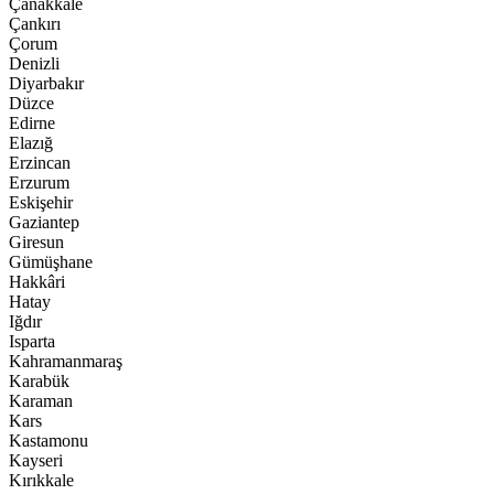
Çanakkale
Çankırı
Çorum
Denizli
Diyarbakır
Düzce
Edirne
Elazığ
Erzincan
Erzurum
Eskişehir
Gaziantep
Giresun
Gümüşhane
Hakkâri
Hatay
Iğdır
Isparta
Kahramanmaraş
Karabük
Karaman
Kars
Kastamonu
Kayseri
Kırıkkale