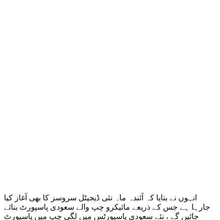
انہوں نے بتایا کہ آئندہ ماہ نئی ڈیجیٹل سروسز کا بھی آغاز کیا
جارہا ہے جس کے ذریعے مائیکرو چپ والے سعودی پاسپورٹ بنائے
جائیں گے ، نئے سعودی پاسپورٹس میں لگی چپ میں پاسپورٹ