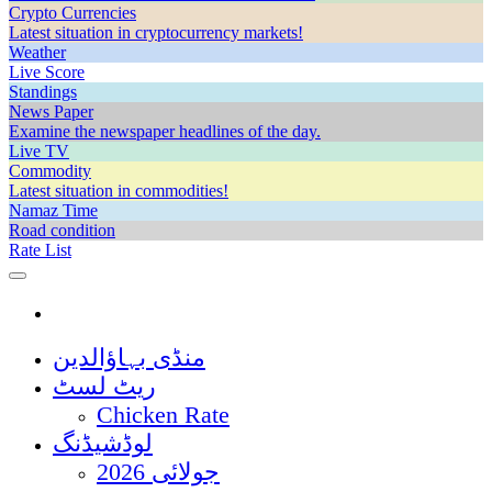
Crypto Currencies
Latest situation in cryptocurrency markets!
Weather
Live Score
Standings
News Paper
Examine the newspaper headlines of the day.
Live TV
Commodity
Latest situation in commodities!
Namaz Time
Road condition
Rate List
منڈی بہاؤالدین
ریٹ لسٹ
Chicken Rate
لوڈشیڈنگ
جولائی 2026