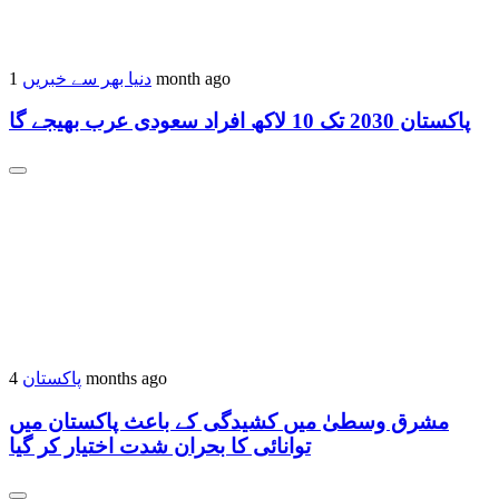
1 month ago
دنیا بھر سے خبریں
پاکستان 2030 تک 10 لاکھ افراد سعودی عرب بھیجے گا
4 months ago
پاکستان
مشرق وسطیٰ میں کشیدگی کے باعث پاکستان میں
توانائی کا بحران شدت اختیار کر گیا