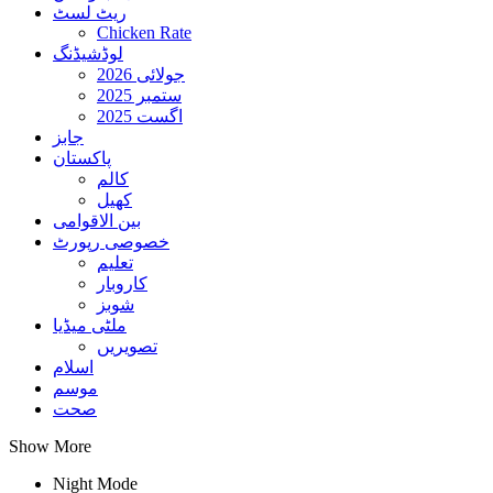
ریٹ لسٹ
Chicken Rate
لوڈشیڈنگ
جولائی 2026
ستمبر 2025
اگست 2025
جابز
پاکستان
کالم
کھیل
بین الاقوامی
خصوصی رپورٹ
تعلیم
کاروبار
شوبز
ملٹی میڈیا
تصویریں
اسلام
موسم
صحت
Show More
Night Mode