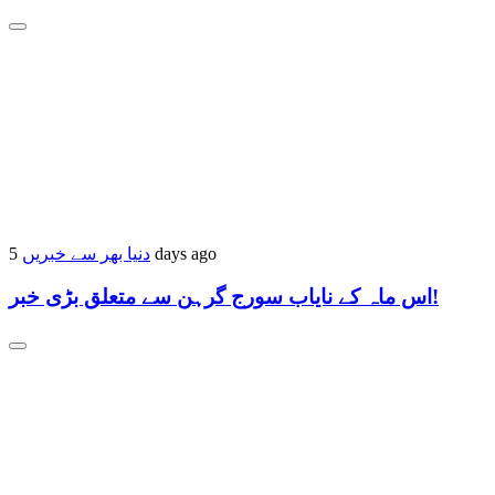
5 days ago
دنیا بھر سے خبریں
اس ماہ کے نایاب سورج گرہن سے متعلق بڑی خبر!