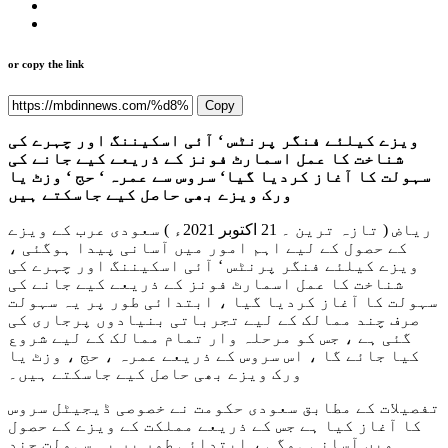
or copy the link
Copy
ویزے کیلئے فنگر پرنٹس ‘ آئی اسکیننگ اور چہرے کی
شناخت کا عمل اسمارٹ فونز کے ذریعے کیے جانے کی
سہولت کا آغاز کردیا گیا‘ سروس سے عمرہ ‘ حج ‘ وزٹ یا
ورک ویزے بھی حاصل کیے جاسکتے ہیں
ریاض ( تازہ ترین ۔ 21 اکتوبر 2021ء ) سعودی عرب کے ویزے
کے حصول کے لیے اہم امور میں آسانی پیدا ہوگئی ،
ویزے کیلئے فنگر پرنٹس ‘ آئی اسکیننگ اور چہرے کی
شناخت کا عمل اسمارٹ فونز کے ذریعے کیے جانے کی
سہولت کا آغاز کردیا گیا ، ابتدائی طور پر یہ سہولت
صرف چند ممالک کے لیے تجرباتی بنیادوں پرجاری کی
گئی ہے ، جس کو مرحلہ وار تمام ممالک کے لیے شروع
کیا جائے گا ، اس سروس کے ذریعے عمرہ ، حج ، وزٹ یا
ورک ویزے بھی حاصل کیے جاسکتے ہیں۔
تفصیلات کے مطابق سعودی حکومت نے خصوصی ڈیجیٹل سروس
کا آغاز کیا ہے جس کے ذریعے مملکت کے ویزے کے حصول
میں آسانی ہوگی ، ابتدائی طور پر یہ سہولت چند