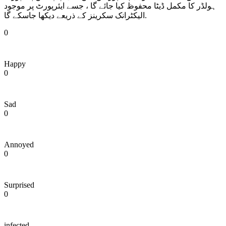
ہولڈر کا مکمل ڈیٹا محفوظ کیا جائے گا ، جسے ایئرپورٹ پر موجود
الیکٹرانک سکرینز کے ذریعے دیکھا جاسکے گا.
0
Happy
0
Sad
0
Annoyed
0
Surprised
0
infected