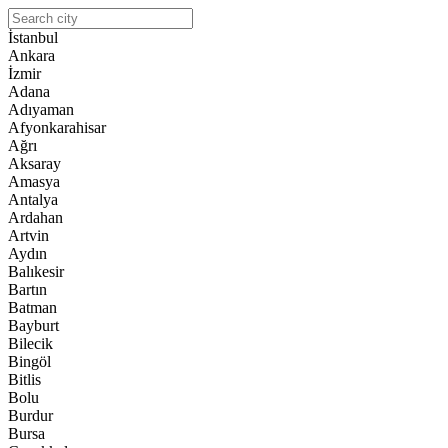
İstanbul
Ankara
İzmir
Adana
Adıyaman
Afyonkarahisar
Ağrı
Aksaray
Amasya
Antalya
Ardahan
Artvin
Aydın
Balıkesir
Bartın
Batman
Bayburt
Bilecik
Bingöl
Bitlis
Bolu
Burdur
Bursa