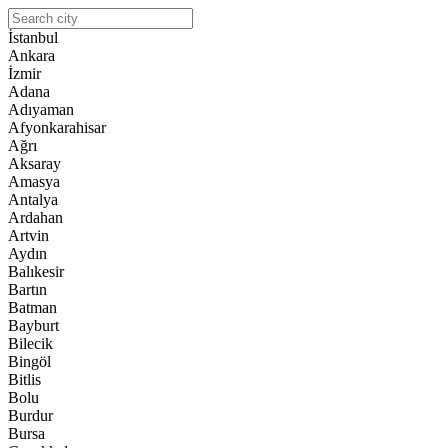
İstanbul
Ankara
İzmir
Adana
Adıyaman
Afyonkarahisar
Ağrı
Aksaray
Amasya
Antalya
Ardahan
Artvin
Aydın
Balıkesir
Bartın
Batman
Bayburt
Bilecik
Bingöl
Bitlis
Bolu
Burdur
Bursa