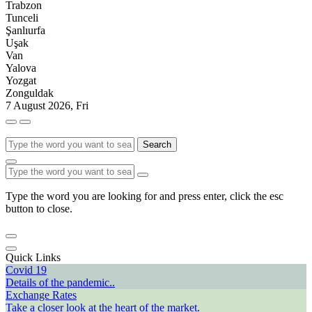
Trabzon
Tunceli
Şanlıurfa
Uşak
Van
Yalova
Yozgat
Zonguldak
7 August 2026, Fri
Search
Type the word you are looking for and press enter, click the esc
button to close.
Quick Links
Covid 19
Details of the pandemic..
Exchange Rates
Take a closer look at the heart of the market.