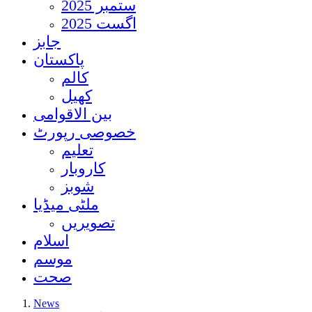
ستمبر 2025
اگست 2025
جابز
پاکستان
کالم
کھیل
بین الاقوامی
خصوصی رپورٹ
تعلیم
کاروبار
شوبز
ملٹی میڈیا
تصویریں
اسلام
موسم
صحت
News