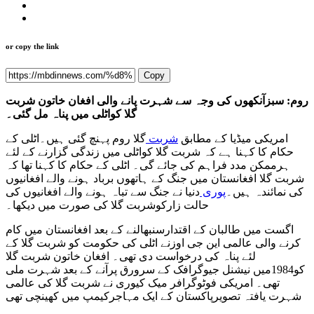
or copy the link
Copy
روم: سبزآنکھوں کی وجہ سے شہرت پانے والی افغان خاتون شربت
گلا کواٹلی میں پناہ مل گئی۔
امریکی میڈیا کے مطابق
شربت
گلا روم پہنچ گئی ہیں۔اٹلی کے
حکام کا کہنا ہے کہ شربت گلا کواٹلی میں زندگی گزارنے کے لئے
ہرممکن مدد فراہم کی جائے گی۔ اٹلی کے حکام کا کہنا تھا کہ
شربت گلا افغانستان میں جنگ کے ہاتھوں برباد ہونے والے افغانیوں
کی نمائندہ ہیں۔
پوری
دنیا نے جنگ سے تباہ ہونے والے افغانیوں کی
حالت زارکوشربت گلا کی صورت میں دیکھا۔
اگست میں طالبان کے اقتدارسنبھالنے کے بعد افغانستان میں کام
کرنے والی عالمی این جی اوزنے اٹلی کی حکومت کو شربت گلا کے
لئے پناہ کی درخواست دی تھی۔ افغان خاتون شربت گلا
کو1984میں نیشنل جیوگرافک کے سرورق پرآنے کے بعد شہرت ملی
تھی۔ امریکی فوٹوگرافر میک کیوری نے شربت گلا کی عالمی
شہرت یافتہ تصویرپاکستان کے ایک مہاجرکیمپ میں کھینچی تھی