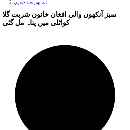
دنیا بھر سے خبریں
سبز آنکھوں والی افغان خاتون شربت گلا
کواٹلی میں پناہ مل گئی