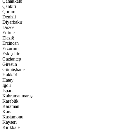
Çanakkale
Çankırı
Çorum
Denizli
Diyarbakır
Düzce
Edirne
Elazığ
Erzincan
Erzurum
Eskişehir
Gaziantep
Giresun
Gümüşhane
Hakkâri
Hatay
Iğdır
Isparta
Kahramanmaraş
Karabük
Karaman
Kars
Kastamonu
Kayseri
Kırıkkale