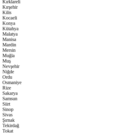
Kırklareli
Kırşehir
Kilis
Kocaeli
Konya
Kütahya
Malatya
Manisa
Mardin
Mersin
Muğla
Muş
Nevşehir
Niğde
Ordu
Osmaniye
Rize
Sakarya
Samsun
Siirt
Sinop
Sivas
Şırnak
Tekirdağ
Tokat