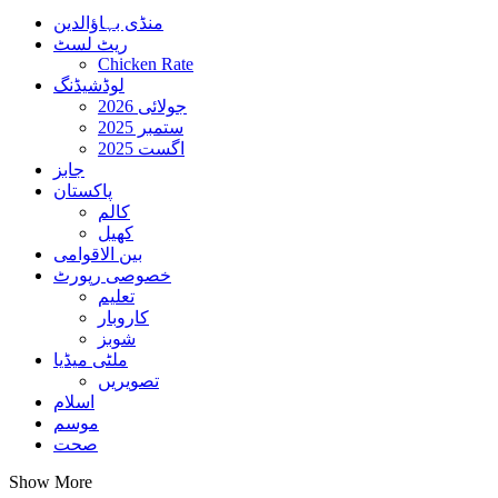
منڈی بہاؤالدین
ریٹ لسٹ
Chicken Rate
لوڈشیڈنگ
جولائی 2026
ستمبر 2025
اگست 2025
جابز
پاکستان
کالم
کھیل
بین الاقوامی
خصوصی رپورٹ
تعلیم
کاروبار
شوبز
ملٹی میڈیا
تصویریں
اسلام
موسم
صحت
Show More