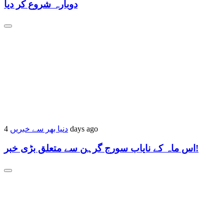
دوبارہ شروع کر دیا
دنیا بھر سے خبریں
4 days ago
اس ماہ کے نایاب سورج گرہن سے متعلق بڑی خبر!