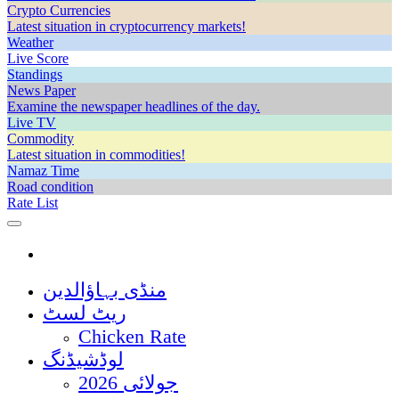
Crypto Currencies
Latest situation in cryptocurrency markets!
Weather
Live Score
Standings
News Paper
Examine the newspaper headlines of the day.
Live TV
Commodity
Latest situation in commodities!
Namaz Time
Road condition
Rate List
منڈی بہاؤالدین
ریٹ لسٹ
Chicken Rate
لوڈشیڈنگ
جولائی 2026