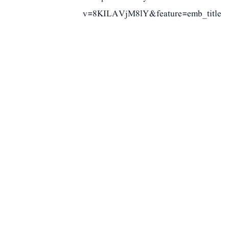
v=8KILAVjM8lY&feature=emb_title