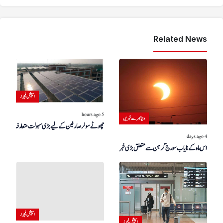
Related News
اسپیشل فیچرز
5 hours ago
دنیا بھر سے خبریں
چھوٹے سولر صارفین کے لیے بڑی سہولت متعارف
4 days ago
اس ماہ کے نایاب سورج گرہن سے متعلق بڑی خبر!
اسپیشل فیچرز
اسپیشل فیچرز