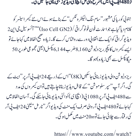
(480 ایف پی ایس) شرح والی فل ایچ ڈی ویڈیوز بھی بنائی جاسکیں گی۔
جنوبی کوریا کی مشہور ’’سام سنگ الیکٹرونکس‘‘ کے بنائے ہوئے اس نئے کیمرا سینسر کو
’’آئسوسیل جی این 2‘‘ (Iso Cell GN2) کا نام دیا گیا ہے جو اسمارٹ فون فوٹوگرافی/
ویڈیوگرافی کو ایک نئے انقلابی دور سے روشناس کرے گا۔ زیادہ صحیح الفاظ میں کہا جائے تو
ایسے کیمروں کا پکچر ریزولیوشن 8,160 ضرب 6,144 پکسل (یعنی مجموعی طور پر 50
میگاپکسل سے بھی زیادہ) ہوگا۔
اس کے ذریعے 24 ایف پی آر پر ’’ایٹ کے‘‘ (8K) ریزولیوشن والی ویڈیوز بنائی جاسکیں
گی۔ اگر آپ ’’سپر سلوموشن‘‘ کے قابل ویڈیوز بنانا چاہتے ہیں تو ان کیمروں کی مدد
سے 480 ایف پی آر پر 1080 پی (ایچ ڈی) کوالٹی ویڈیو بنائی جاسکے گی۔ آسان الفاظ میں
کہا جائے تو 480 ایف پی آر والی صرف ایک منٹ کی ویڈیو اگر ’’نارمل‘‘ یعنی 24 ایف پی آر
کی رفتار سے چلائی جائے تو وہ 20 منٹ میں مکمل ہوگی۔
https://www.youtube.com/watch?