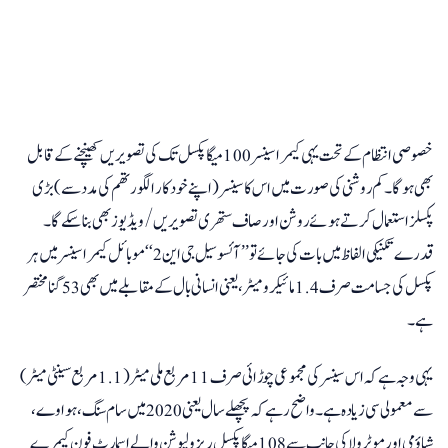
خصوصی انتظام کے تحت یہی کیمرا سینسر 100 میگاپکسل تک کی تصویریں کھینچنے کے قابل
بھی ہوگا۔ کم روشنی کی صورت میں اس کا سینسر (اپنے خودکار الگورتھم کی مدد سے) بڑی
پکسلز استعمال کرتے ہوئے روشن اور صاف ستھری تصویریں/ ویڈیوز بھی بنا سکے گا۔
قدرے تکنیکی الفاظ میں بات کی جائے تو ’’آئسوسیل جی این 2‘‘ موبائل کیمرا سینسر میں ہر
پکسل کی جسامت صرف 1.4 مائیکرومیٹر، یعنی انسانی بال کے مقابلے میں بھی 53 گنا مختصر
ہے۔
یہی وجہ ہے کہ اس سینسر کی مجموعی چوڑائی صرف 11 مربع ملی میٹر (1.1 مربع سینٹی میٹر)
سے معمولی سی زیادہ ہے۔ واضح رہے کہ پچھلے سال یعنی 2020 میں سام سنگ، ہواوے،
شیاؤ می اور موٹرولا کی جانب سے 108 میگاپکسل ریزولیوشن والے اسمارٹ فون کیمرے