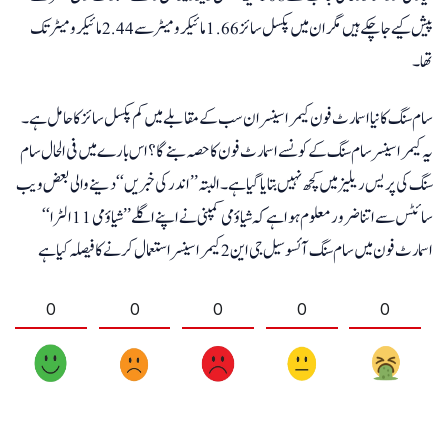
پیش کیے جاچکے ہیں مگر ان میں پکسل سائز 1.66 مائیکرو میٹر سے 2.44 مائیکرومیٹر تک
تھا۔
سام سنگ کا نیا اسمارٹ فون کیمرا سینسر ان سب کے مقابلے میں کم پکسل سائز کا حامل ہے۔
یہ کیمرا سینسر سام سنگ کے کونسے اسمارٹ فون کا حصہ بنے گا؟ اس بارے میں فی الحال سام
سنگ کی پریس ریلیز میں کچھ نہیں بتایا گیا ہے۔ البتہ ’’اندر کی خبریں‘‘ دینے والی بعض ویب
سائٹس سے اتنا ضرور معلوم ہوا ہے کہ شیاؤ می کمپنی نے اپنے اگلے ’’شیاؤ می 11 الٹرا‘‘
اسمارٹ فون میں سام سنگ آئسو سیل جی این 2 کیمرا سینسر استعمال کرنے کا فیصلہ کیا ہے
0
0
0
0
0