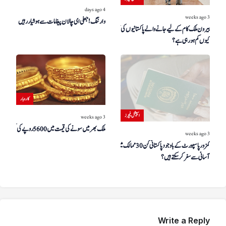
4 days ago
3 weeks ago
بیرون ملک کام کے لیے جانے والے پاکستانیوں کی تعداد
وارننگ! جعلی ای چالان پیغامات سے ہوشیار رہیں
کیوں کم ہو رہی ہے؟
کاروبار
اسپیشل فیچرز
3 weeks ago
ملک بھر میں سونے کی قیمت میں 5600 روپے کی کمی
3 weeks ago
کمزور پاسپورٹ کے باوجود پاکستانی کن 30 ممالک میں
آسانی سے سفر کر سکتے ہیں؟
Write a Reply