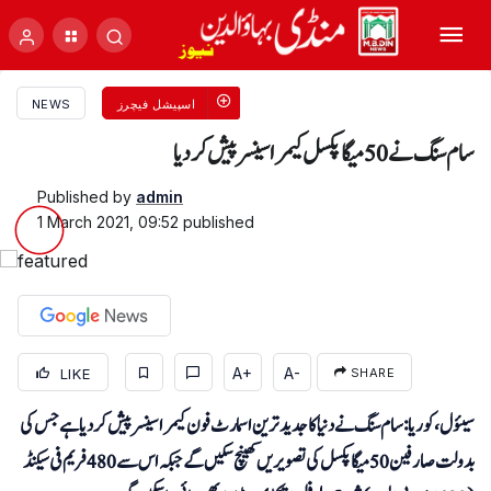
اسپیشل فیچرز
NEWS
سام سنگ نے 50 میگا پکسل کیمرا سینسر پیش کردیا
Published by
admin
1 March 2021, 09:52
published
A+
A-
LIKE
SHARE
سیئول، کوریا: سام سنگ نے دنیا کا جدید ترین اسمارٹ فون کیمرا سینسر پیش کردیا ہے جس کی
بدولت صارفین 50 میگاپکسل کی تصویریں کھینچ سکیں گے جبکہ اس سے 480 فریم فی سیکنڈ