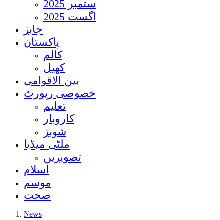
ستمبر 2025
اگست 2025
جابز
پاکستان
کالم
کھیل
بین الاقوامی
خصوصی رپورٹ
تعلیم
کاروبار
شوبز
ملٹی میڈیا
تصویریں
اسلام
موسم
صحت
News