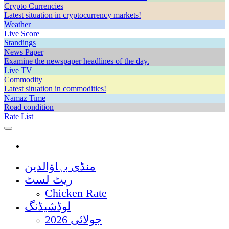
Crypto Currencies
Latest situation in cryptocurrency markets!
Weather
Live Score
Standings
News Paper
Examine the newspaper headlines of the day.
Live TV
Commodity
Latest situation in commodities!
Namaz Time
Road condition
Rate List
منڈی بہاؤالدین
ریٹ لسٹ
Chicken Rate
لوڈشیڈنگ
جولائی 2026