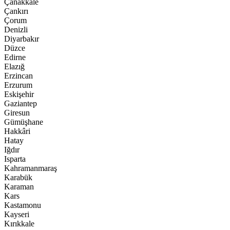
Çanakkale
Çankırı
Çorum
Denizli
Diyarbakır
Düzce
Edirne
Elazığ
Erzincan
Erzurum
Eskişehir
Gaziantep
Giresun
Gümüşhane
Hakkâri
Hatay
Iğdır
Isparta
Kahramanmaraş
Karabük
Karaman
Kars
Kastamonu
Kayseri
Kırıkkale