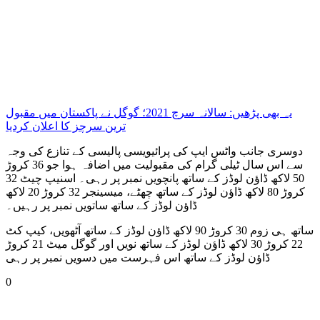
یہ بھی پڑھیں: سالانہ سرچ 2021؛ گوگل نے پاکستان میں مقبول
ترین سرچز کا اعلان کردیا
دوسری جانب واٹس ایپ کی پرائیویسی پالیسی کے تنازع کی وجہ
سے اس سال ٹیلی گرام کی مقبولیت میں اضافہ ہوا جو 36 کروڑ
50 لاکھ ڈاؤن لوڈز کے ساتھ پانچویں نمبر پر رہی۔ اسنیپ چیٹ 32
کروڑ 80 لاکھ ڈاؤن لوڈز کے ساتھ چھٹے، میسینجر 32 کروڑ 20 لاکھ
ڈاؤن لوڈز کے ساتھ ساتویں نمبر پر رہیں۔
ساتھ ہی زوم 30 کروڑ 90 لاکھ ڈاؤن لوڈز کے ساتھ آٹھویں، کیپ کٹ
22 کروڑ 30 لاکھ ڈاؤن لوڈز کے ساتھ نویں اور گوگل میٹ 21 کروڑ
ڈاؤن لوڈز کے ساتھ اس فہرست میں دسویں نمبر پر رہی
0