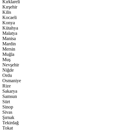
Kırklareli
Kırşehir
Kilis
Kocaeli
Konya
Kütahya
Malatya
Manisa
Mardin
Mersin
Muğla
Muş
Nevşehir
Niğde
Ordu
Osmaniye
Rize
Sakarya
Samsun
Siirt
Sinop
Sivas
Şırnak
Tekirdağ
Tokat