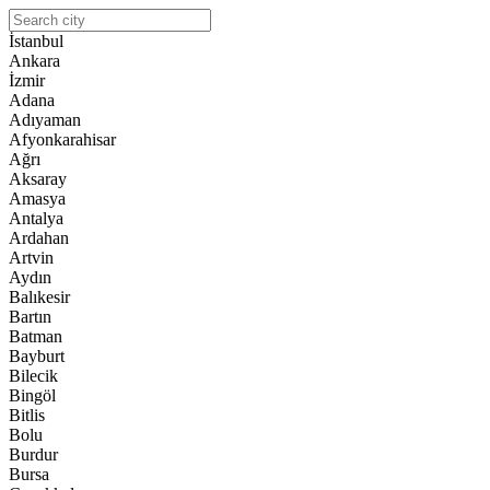
İstanbul
Ankara
İzmir
Adana
Adıyaman
Afyonkarahisar
Ağrı
Aksaray
Amasya
Antalya
Ardahan
Artvin
Aydın
Balıkesir
Bartın
Batman
Bayburt
Bilecik
Bingöl
Bitlis
Bolu
Burdur
Bursa