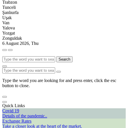
Trabzon
Tunceli
Şanlıurfa
Uşak
Van
Yalova
Yozgat
Zonguldak
6 August 2026, Thu
Search
Type the word you are looking for and press enter, click the esc
button to close.
Quick Links
Covid 19
Details of the pandemic..
Exchange Rates
Take a closer look at the heart of the market.