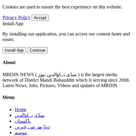
Cookies are used to ensure the best experience on this website.
Privacy Policy
Accept
Install App
By installing our application, you can access our content faster and
easier.
Install App
Continue
About
MBDIN NEWS ( منڈی بہاؤالدین نیوز ) is the largest media
network of District Mandi Bahauddin which is serving since 2008.
Latest News, Jobs, Pictures, Videos and updates of MBDIN
Menu
Home
منڈی بہاؤالدین
پاکستان
دنیا بھر سے خبریں
موسم