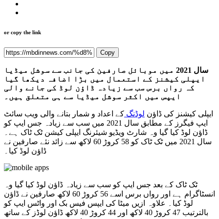
or copy the link
Copy
سال 2021 میں موبائل صارفین کی جانب سے سوشل میڈیا
ایپلی کیشنز کے استعمال میں بڑا اضافہ دیکھا گیا
کہ رواں برس سب سے زیادہ ڈاؤن لوڈ کی جانے والی
ایپس میں اکثر سوشل میڈیا سے ہی متعلق ہیں۔
ایپلی کیشنز کی ڈاؤن
لوڈنگ
کے اعداد و شمار بتانے والی ویب سائٹ
ایپ فیگرز کے مطابق سال 2021 میں سب سے زیادہ جس ایپ کو
ڈاؤن لوڈ کیا گیا وہ شارٹ ویڈیو شیئرنگ ایپلی کیشن ٹک ٹاک ہے۔
سال 2021 میں ٹک ٹاک کو 58 کروڑ 60 لاکھ سے زائد نئے صارفین نے
ڈاؤن لوڈ کیا۔
ٹک ٹاک کے بعد جس ایپ کو سب سے زیادہ ڈاؤن لوڈ کیا گیا وہ
انسٹاگرام ہے اور رواں برس اسے 56 کروڑ 60 لاکھ صارفین نے ڈاؤن
لوڈ کیا۔ علاوہ ازیں میٹا کی ایپس فیس بک اور واٹس ایپ کو
بالترتیب 47 کروڑ 40 لاکھ اور 44 کروڑ 40 لاکھ ڈاؤن لوڈز کے ساتھ