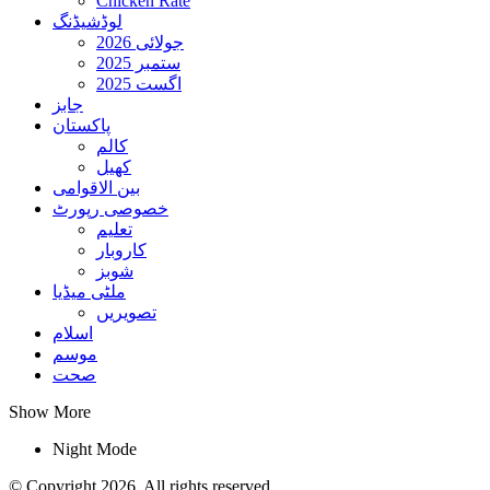
Chicken Rate
لوڈشیڈنگ
جولائی 2026
ستمبر 2025
اگست 2025
جابز
پاکستان
کالم
کھیل
بین الاقوامی
خصوصی رپورٹ
تعلیم
کاروبار
شوبز
ملٹی میڈیا
تصویریں
اسلام
موسم
صحت
Show More
Night Mode
© Copyright 2026, All rights reserved