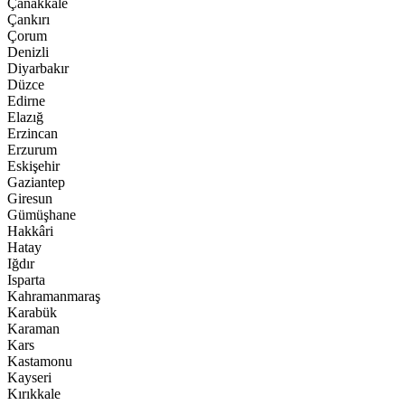
Çanakkale
Çankırı
Çorum
Denizli
Diyarbakır
Düzce
Edirne
Elazığ
Erzincan
Erzurum
Eskişehir
Gaziantep
Giresun
Gümüşhane
Hakkâri
Hatay
Iğdır
Isparta
Kahramanmaraş
Karabük
Karaman
Kars
Kastamonu
Kayseri
Kırıkkale