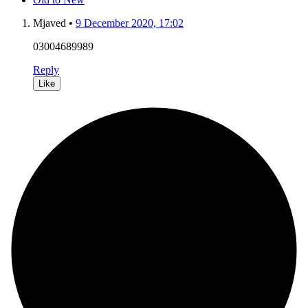
Mjaved
•
9 December 2020, 17:02
03004689989
Reply
Like