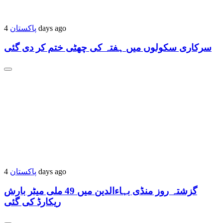
4 days ago
پاکستان
سرکاری سکولوں میں ہفتہ کی چھٹی ختم کر دی گئی
4 days ago
پاکستان
گزشتہ روز منڈی بہاءالدین میں 49 ملی میٹر بارش
ریکارڈ کی گئی