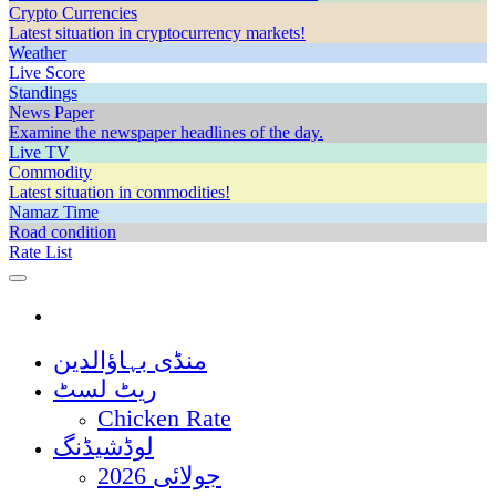
Crypto Currencies
Latest situation in cryptocurrency markets!
Weather
Live Score
Standings
News Paper
Examine the newspaper headlines of the day.
Live TV
Commodity
Latest situation in commodities!
Namaz Time
Road condition
Rate List
منڈی بہاؤالدین
ریٹ لسٹ
Chicken Rate
لوڈشیڈنگ
جولائی 2026