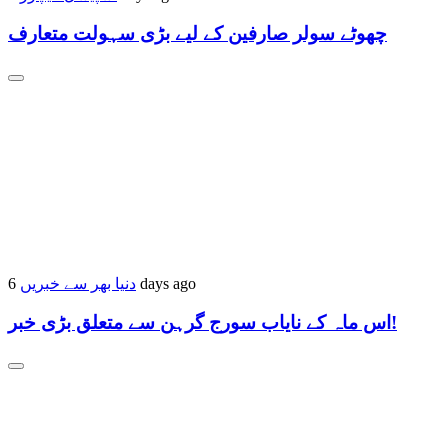
چھوٹے سولر صارفین کے لیے بڑی سہولت متعارف
دنیا بھر سے خبریں
6 days ago
اس ماہ کے نایاب سورج گرہن سے متعلق بڑی خبر!