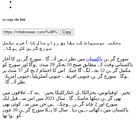
or copy the link
Copy
محکمہ موسمیات کے مطابق رواں سال کا آخری مکمل
سورج گرہن کل ہوگا۔
سورج گرہن
پاکستان
میں نظر نہیں آئے گا۔ سورج گرہن کا آغاز
پاکستانی وقت کے مطابق صبح 10 بجکر 29 منٹ ہوگا اور سورج کو
مکمل گرہن 12 بجے لگے گا جبکہ اس کا اختتام 2 بج کر 37 منٹ پر
ہوگا۔ سورج گرہن جنوبی افریقہ، جنوبی آسٹریلیا ،جنوبی امریکہ
نظر آئے گا۔
بحیرہ اوقیانوس، بحرالکاہل ،اںٹارکٹیکا بحیرہ ہند کے علاقوں میں
بھی گرہن دیکھا جاسکے گا۔ سال 2021 میں اس سے قبل ایک
سورج اور 2 چاند گرہن ہوچکے ہیں جن میں سے کوئی بھی
پاکستان میں دکھائی نہیں دیا۔ سال کا پہلا سورج گرہن 10 جون
کو ہوا تھا.