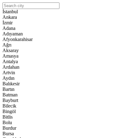
İstanbul
Ankara
İzmir
Adana
Adıyaman
Afyonkarahisar
Ağrı
Aksaray
Amasya
Antalya
Ardahan
Artvin
Aydın
Balıkesir
Bartın
Batman
Bayburt
Bilecik
Bingöl
Bitlis
Bolu
Burdur
Bursa