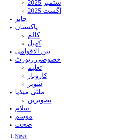
ستمبر 2025
اگست 2025
جابز
پاکستان
کالم
کھیل
بین الاقوامی
خصوصی رپورٹ
تعلیم
کاروبار
شوبز
ملٹی میڈیا
تصویریں
اسلام
موسم
صحت
News