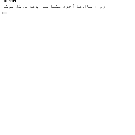
infected
رواں سال کا آخری مکمل سورج گرہن کل ہوگا