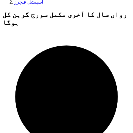
اسپیشل فیچرز
رواں سال کا آخری مکمل سورج گرہن کل
ہوگا