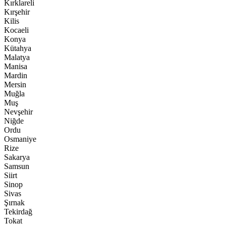
Kırklareli
Kırşehir
Kilis
Kocaeli
Konya
Kütahya
Malatya
Manisa
Mardin
Mersin
Muğla
Muş
Nevşehir
Niğde
Ordu
Osmaniye
Rize
Sakarya
Samsun
Siirt
Sinop
Sivas
Şırnak
Tekirdağ
Tokat