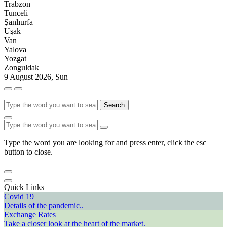
Trabzon
Tunceli
Şanlıurfa
Uşak
Van
Yalova
Yozgat
Zonguldak
9 August 2026, Sun
Search
Type the word you are looking for and press enter, click the esc
button to close.
Quick Links
Covid 19
Details of the pandemic..
Exchange Rates
Take a closer look at the heart of the market.