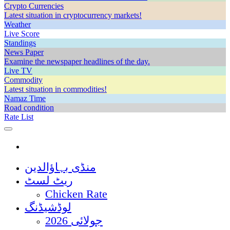
Crypto Currencies
Latest situation in cryptocurrency markets!
Weather
Live Score
Standings
News Paper
Examine the newspaper headlines of the day.
Live TV
Commodity
Latest situation in commodities!
Namaz Time
Road condition
Rate List
منڈی بہاؤالدین
ریٹ لسٹ
Chicken Rate
لوڈشیڈنگ
جولائی 2026