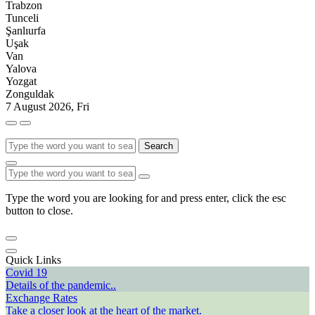
Trabzon
Tunceli
Şanlıurfa
Uşak
Van
Yalova
Yozgat
Zonguldak
7 August 2026, Fri
Search
Type the word you are looking for and press enter, click the esc
button to close.
Quick Links
Covid 19
Details of the pandemic..
Exchange Rates
Take a closer look at the heart of the market.