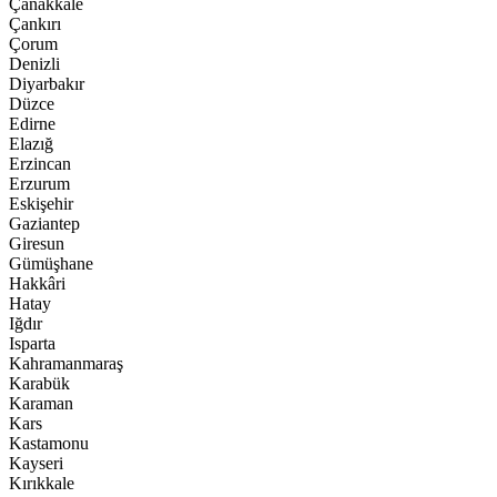
Çanakkale
Çankırı
Çorum
Denizli
Diyarbakır
Düzce
Edirne
Elazığ
Erzincan
Erzurum
Eskişehir
Gaziantep
Giresun
Gümüşhane
Hakkâri
Hatay
Iğdır
Isparta
Kahramanmaraş
Karabük
Karaman
Kars
Kastamonu
Kayseri
Kırıkkale