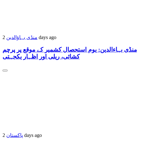
منڈی بہاؤالدین
2 days ago
منڈی بہاءالدین: یوم استحصال کشمیر کے موقع پر پرچم
کشائی، ریلی اور اظہار یکجہتی
پاکستان
2 days ago