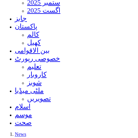
ستمبر 2025
اگست 2025
جابز
پاکستان
کالم
کھیل
بین الاقوامی
خصوصی رپورٹ
تعلیم
کاروبار
شوبز
ملٹی میڈیا
تصویریں
اسلام
موسم
صحت
News