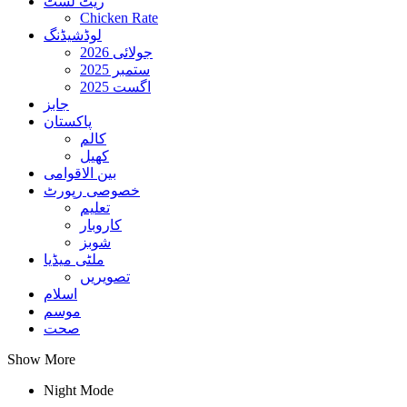
ریٹ لسٹ
Chicken Rate
لوڈشیڈنگ
جولائی 2026
ستمبر 2025
اگست 2025
جابز
پاکستان
کالم
کھیل
بین الاقوامی
خصوصی رپورٹ
تعلیم
کاروبار
شوبز
ملٹی میڈیا
تصویریں
اسلام
موسم
صحت
Show More
Night Mode