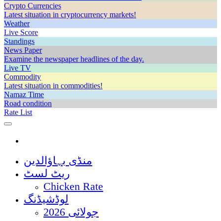
Crypto Currencies
Latest situation in cryptocurrency markets!
Weather
Live Score
Standings
News Paper
Examine the newspaper headlines of the day.
Live TV
Commodity
Latest situation in commodities!
Namaz Time
Road condition
Rate List
منڈی بہاؤالدین
ریٹ لسٹ
Chicken Rate
لوڈشیڈنگ
جولائی 2026