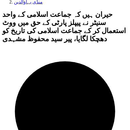
منڈی بہاؤالدین
حیران ہیں کہ جماعت اسلامی کے واحد
سنیٹر نے پیپلز پارٹی کے حق میں ووٹ
استعمال کر کے جماعت اسلامی کی تاریخ کو
دھچکا لگایا، پیر سید محفوظ مشہدی