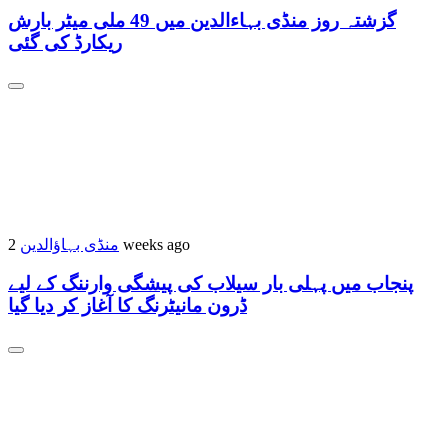
گزشتہ روز منڈی بہاءالدین میں 49 ملی میٹر بارش
ریکارڈ کی گئی
منڈی بہاؤالدین
2 weeks ago
پنجاب میں پہلی بار سیلاب کی پیشگی وارننگ کے لیے
ڈرون مانیٹرنگ کا آغاز کر دیا گیا