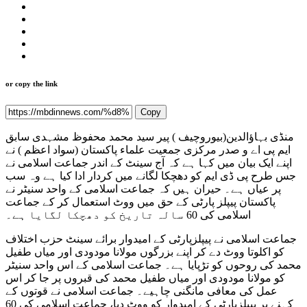
or copy the link
Copy
منڈی بہاؤالدین(بیوروچیف ) پیر سید محمد محفوظ مشہدی سابق
ایم پی اے و صدر مرکزی جمعیت علماء پاکستان (سواد اعظم ) نے
اپنے ایک بیان میں کہا ہے کہ آج سینٹ کے اندر جماعت اسلامی نے
جس طرح پی ڈی ایم کو دھچکا لگانے میں کردار ادا کیا ہے وہ سب
پر عیاں ہے۔ حیران ہیں کہ جماعت اسلامی کے واحد سنیٹر نے
پاکستان پیپلز پارٹی کے حق میں ووٹ استعمال کر کے جماعت
اسلامی کی 60 سالہ تاریخ کو دھچکا لگایا ہے۔
جماعت اسلامی نے پیپلزپارٹی کے امیدوار برائے سینٹ حزب اختلاف
کو اکلوتا ووٹ دے کر اپنے بزرگوں مولانا مودودی اور میاں طفیل
محمد کی روحوں کو تڑپایا ہے۔ جماعت اسلامی کے اس واحد سنیٹر
کو مولانا مودودی اور میاں طفیل محمد کی قبروں پر جا کر اس
عمل کی معافی مانگنی چاہیے۔ جماعت اسلامی نے قوتوں کے
کہنے پر پیپلزپارٹی کے امیدوار کو ووٹ دیا، جماعت اسلامی کی 60