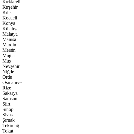
Kırklareli
Kırşehir
Kilis
Kocaeli
Konya
Kütahya
Malatya
Manisa
Mardin
Mersin
Muğla
Muş
Nevşehir
Niğde
Ordu
Osmaniye
Rize
Sakarya
Samsun
Siirt
Sinop
Sivas
Şırnak
Tekirdağ
Tokat