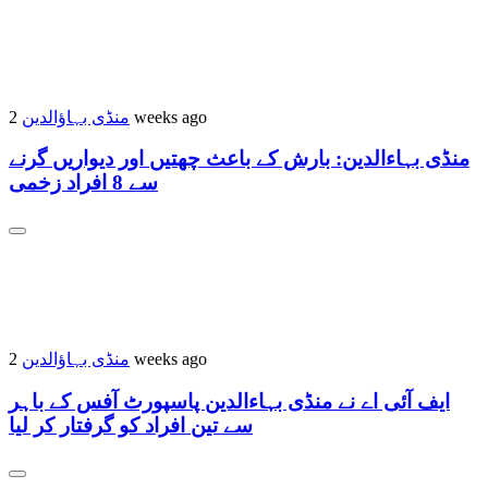
منڈی بہاؤالدین
2 weeks ago
منڈی بہاءالدین: بارش کے باعث چھتیں اور دیواریں گرنے
سے 8 افراد زخمی
منڈی بہاؤالدین
2 weeks ago
ایف آئی اے نے منڈی بہاءالدین پاسپورٹ آفس کے باہر
سے تین افراد کو گرفتار کر لیا