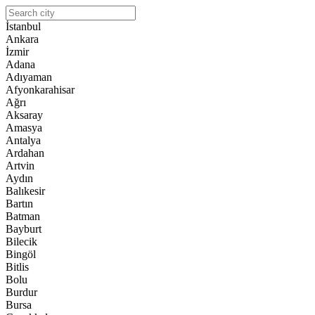
İstanbul
Ankara
İzmir
Adana
Adıyaman
Afyonkarahisar
Ağrı
Aksaray
Amasya
Antalya
Ardahan
Artvin
Aydın
Balıkesir
Bartın
Batman
Bayburt
Bilecik
Bingöl
Bitlis
Bolu
Burdur
Bursa