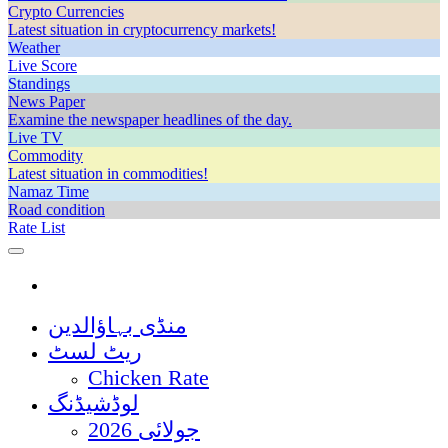
Crypto Currencies
Latest situation in cryptocurrency markets!
Weather
Live Score
Standings
News Paper
Examine the newspaper headlines of the day.
Live TV
Commodity
Latest situation in commodities!
Namaz Time
Road condition
Rate List
منڈی بہاؤالدین
ریٹ لسٹ
Chicken Rate
لوڈشیڈنگ
جولائی 2026