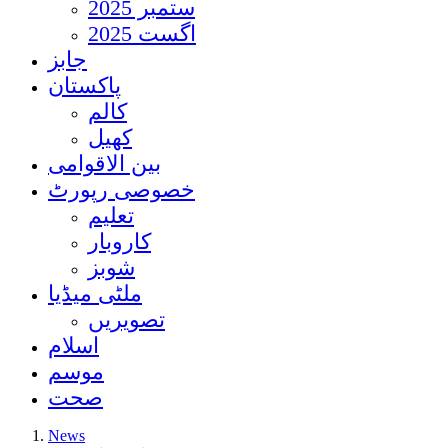
ستمبر 2025
اگست 2025
جابز
پاکستان
کالم
کھیل
بین الاقوامی
خصوصی رپورٹ
تعلیم
کاروبار
شوبز
ملٹی میڈیا
تصویریں
اسلام
موسم
صحت
News