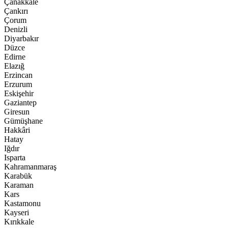
Çanakkale
Çankırı
Çorum
Denizli
Diyarbakır
Düzce
Edirne
Elazığ
Erzincan
Erzurum
Eskişehir
Gaziantep
Giresun
Gümüşhane
Hakkâri
Hatay
Iğdır
Isparta
Kahramanmaraş
Karabük
Karaman
Kars
Kastamonu
Kayseri
Kırıkkale