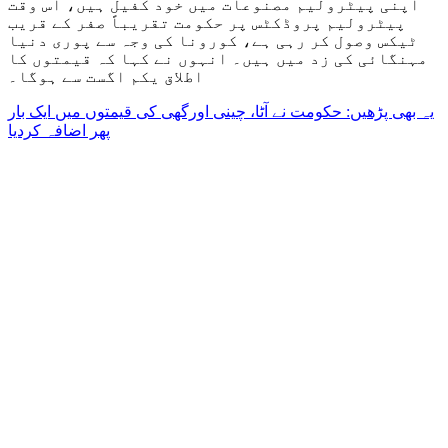
اپنی پیٹرولیم مصنوعات میں خود کفیل ہیں، اس وقت
پیٹرولیم پروڈکٹس پر حکومت تقریباً صفر کے قریب
ٹیکس وصول کر رہی ہے، کورونا کی وجہ سے پوری دنیا
مہنگائی کی زد میں ہیں۔ انہوں نے کہا کہ قیمتوں کا
اطلاق یکم اگست سے ہوگا۔
یہ بھی پڑھیں: حکومت نے آٹا، چینی اورگھی کی قیمتوں میں ایک بار
پھر اضافہ کردیا