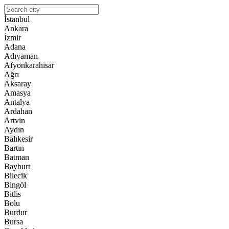
İstanbul
Ankara
İzmir
Adana
Adıyaman
Afyonkarahisar
Ağrı
Aksaray
Amasya
Antalya
Ardahan
Artvin
Aydın
Balıkesir
Bartın
Batman
Bayburt
Bilecik
Bingöl
Bitlis
Bolu
Burdur
Bursa