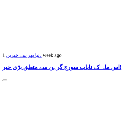
دنیا بھر سے خبریں
1 week ago
اس ماہ کے نایاب سورج گرہن سے متعلق بڑی خبر!