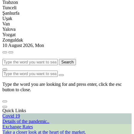
Trabzon
Tunceli
Şanlıurfa
Uşak
Van
Yalova
Yozgat
Zonguldak
10 August 2026, Mon
Search
Type the word you are looking for and press enter, click the esc
button to close.
Quick Links
Covid 19
Details of the pandemic..
Exchange Rates
Take a closer look at the heart of the market.