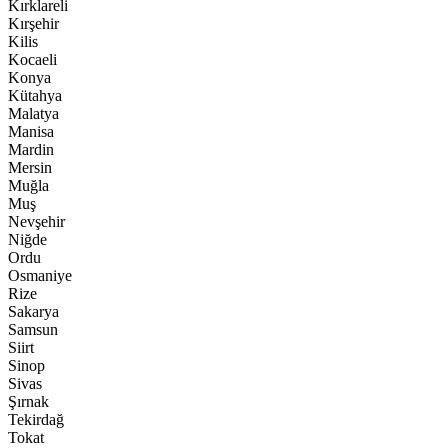
Kırklareli
Kırşehir
Kilis
Kocaeli
Konya
Kütahya
Malatya
Manisa
Mardin
Mersin
Muğla
Muş
Nevşehir
Niğde
Ordu
Osmaniye
Rize
Sakarya
Samsun
Siirt
Sinop
Sivas
Şırnak
Tekirdağ
Tokat