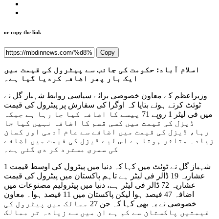
or copy the link
Copy
اسلام آباد: حکومت کی جانب سے پیٹرول کی قیمت میں
ایک بار پھر اضافہ کردیا گیا ہے۔
وزیراعظم کے معاون خصوصی برائے سیاسی روابط شہباز گل نے
ٹوئٹ کرتے ہوئے بتایا کہ اوگرا کی سفارش پر پیٹرول کی قیمت
میں فی لیٹر 1 روپے 71 پیسے کا اضافہ کیا جا رہا ہے جبکہ
ڈیزل کی قیمت میں کسی قسم کا اضافہ نہیں کیا جا
رہا، ڈیزل کی قیمت میں اضافے سے عام آدمی اور کسان
زیادہ متاثر ہوتا ہے اس لیے ڈیزل کی قیمت میں اضافے
کی سمری مسترد کر دی گئی ہے۔
شہباز گل نے ٹوئٹ میں کہا کہ دنیا میں پیٹرول کی اوسط قیمت 1
عشاریہ 19 ڈالر فی لیٹر ہے تاہم پاکستان میں پیٹرول کی قیمت
عشاریہ 72 ڈالر فی لیٹر ہے، دنیا میں پیٹرولیم مصنوعات میں
اضافہ 47 فیصد ہوا لیکن پاکستان میں 11 فیصد ہوا۔ معاون
خصوصی نے یہ بھی کہا کہ جن 27 ممالک میں پیٹرول کی
قیمتیں پاکستان سے کم ہے ان میں سے زیادہ تر ممالک