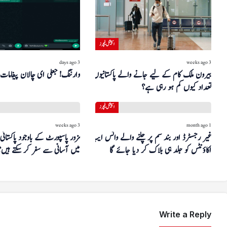
اسپیشل فیچرز
3 days ago
3 weeks ago
بیرون ملک کام کے لیے جانے والے پاکستانیوں کی
وارننگ! جعلی ای چالان پیغامات
تعداد کیوں کم ہو رہی ہے؟
اسپیشل فیچرز
3 weeks ago
1 month ago
غیر رجسٹرڈ اور بند سم پر چلنے والے واٹس ایپ
اکاؤنٹس کو جلد ہی بلاک کر دیا جائے گا
میں آسانی سے سفر کر سکتے ہیں؟
Write a Reply