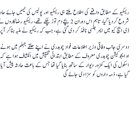
ریسکیو کے مطابق واقعے کی اطلاع ملتے ہی ریسکیو اور پولیس کی ٹیمیں جائے حادث
شروع کردیا گیا، تاہم اس دوران 2 بچے دم توڑ چکے تھے، 
ڈی ایچ کیو میں ایمرجنسی نافذ کر دی گئی ہے، جب کہ ریسکیو نے ملبہ ہٹاکر آپ
دوسری جانب وفاقی وزیر اطلاعات فواد چوہدری نے اپنے حلقے جہلم میں ہون
او ایجوکیشن چوہدری معروف کے مطابق ابتدائی تفتیش میں انکشاف ہوا ہے کہ اسکول
اسکول کی ایک کمزور دیوار کے ساتھ بنایا گیا تھا جس کے باعث حادثہ پیش آیا،
گیا ہے، ذمہ داروں کو سزا دی جائے گی