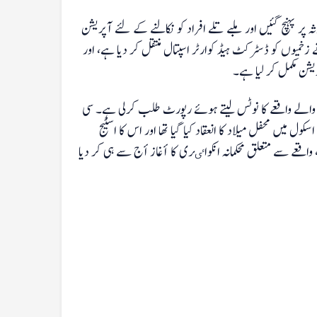
ہ پر پہنچ گئیں اور ملبے تلے افراد کو نکالنے کے لئے آپریشن
ریسکیو رضاکاروں نے زخمیوں کو ڈسٹرکٹ ہیڈ کوارٹر اسپتال منتقل کر دیا ہے، اور
ریشن مکمل کر لیا ہے۔
ے والے واقعے کا نوٹس لیتے ہوئے رپورٹ طلب کرلی ہے۔ سی
 میں محفل میلاد کا انعقاد کیا گیا تھا اور اس کا اسٹیج
 واقعے سے متعلق محکمانہ انکواٸری کا أغاز أج سے ہی کر دیا