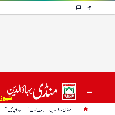
منڈی بہاؤالدین
ریٹ لسٹ
لوڈشیڈنگ