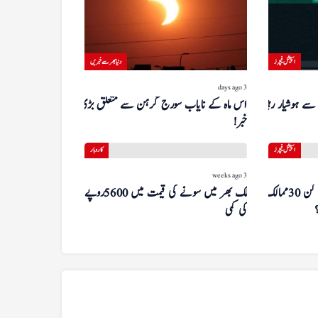
اسپیشل فیچرز
دنیا بھر سے خبریں
3 days ago
 سے ہوشیار رہیں
اس ماہ کے نایاب سورج گرہن سے متعلق بڑی
خبر!
اسپیشل فیچرز
کاروبار
3 weeks ago
کمزور پاسپورٹ کے باوجود پاکستانی کن 30 ممالک
ملک بھر میں سونے کی قیمت میں 5600 روپے
کی کمی