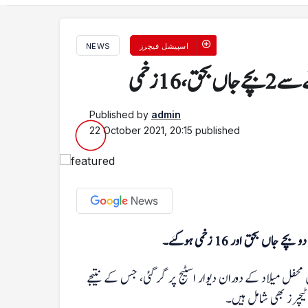
اسپیشل فیچرز
NEWS
16 زخمی
Published by
admin
22 October 2021, 20:15
published
بحق اور 16 زخمی ہوگئے۔
حفل میلاد کے دوران دیوار اسٹیج پر گر گئی، جس کے نتیجے