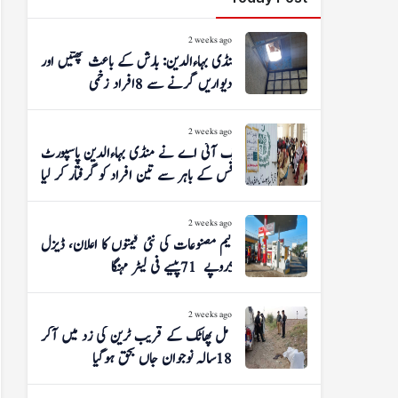
2 weeks ago
منڈی بہاءالدین: بارش کے باعث چھتیں اور
دیواریں گرنے سے 8 افراد زخمی
2 weeks ago
ایف آئی اے نے منڈی بہاءالدین پاسپورٹ
آفس کے باہر سے تین افراد کو گرفتار کر لیا
2 weeks ago
پیٹرولیم مصنوعات کی نئی قیمتوں کا اعلان، ڈیزل
5 روپے 71 پیسے فی لیٹر مہنگا
2 weeks ago
شوگر مل پھاٹک کے قریب ٹرین کی زد میں آکر
18 سالہ نوجوان جاں بحق ہوگیا