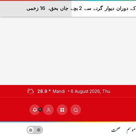
ر گرنے سے 2 بچے جاں بحق، 16 زخمی
28.9 °
Mandi
6 August 2026, Thu
0
موسم
صحت