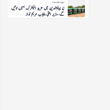
3 weeks ago
منڈی بہاؤالدین میں مزید الیکٹرک بسیں لائیں
گے، وزیر اعلیٰ پنجاب مریم نواز