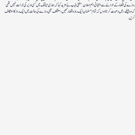
روزے کی قضاء کے حوالے سے انتہائی اہم اعلان. مفتی منیب نے مزید کہا کہ ہماری میٹنگ میں کسی وزیر کی جرات نہیں تھی
کہ وہ بیٹھے ، میں وصیت کرتا ہوں کہ تمام مسلمان ایک روزہ قضا رکھیں ، معتکف بھی روزے کی حالت میں ایک روز کا اعتکاف
کریں