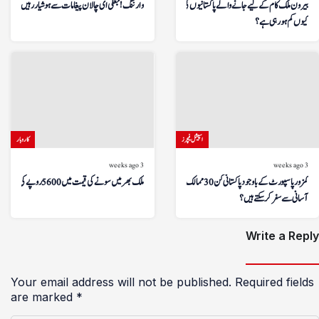
بیرون ملک کام کے لیے جانے والے پاکستانیوں کی تعداد
وارننگ! جعلی ای چالان پیغامات سے ہوشیار رہیں
کیوں کم ہو رہی ہے؟
اسپیشل فیچرز
کاروبار
3 weeks ago
3 weeks ago
کمزور پاسپورٹ کے باوجود پاکستانی کن 30 ممالک میں
ملک بھر میں سونے کی قیمت میں 5600 روپے کی کمی
آسانی سے سفر کر سکتے ہیں؟
Write a Reply
Your email address will not be published.
Required fields
are marked
*