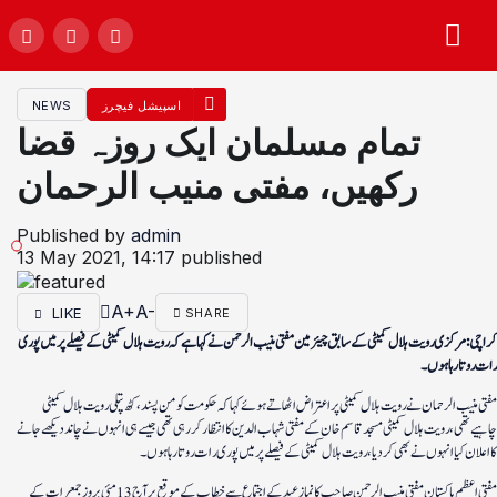
اسپیشل فیچرز
NEWS
تمام مسلمان ایک روزہ قضا
رکھیں، مفتی منیب الرحمان
Published by
admin
13 May 2021, 14:17
published
A+
A-
LIKE
SHARE
کراچی: مرکزی رویت ہلال کمیٹی کے سابق چیئرمین مفتی منیب الرحمن نے کہا ہے کہ رویت ہلال کمیٹی کے فیصلے پر میں پوری
رات روتا رہا ہوں۔
مفتی منیب الرحمان نے رویت ہلال کمیٹی پر اعتراض اٹھاتے ہوئے کہا کہ حکومت کو من پسند ، کٹھ پتلی رویت ہلال کمیٹی
چاہیے تھی، رویت ہلال کمیٹی مسجد قاسم خان کے مفتی شہاب الدین کا انتظار کر رہی تھی جیسے ہی انہوں نے چاند دیکھے جانے
کا اعلان کیا انہوں نے بھی کر دیا، رویت ہلال کمیٹی کے فیصلے پر میں پوری رات روتا رہا ہوں۔
مفتی اعظم پاکستان مفتی منیب الرحمن صاحب کا نماز عید کے اجتماع سے خطاب کے موقع پر آج 13 مئی بروز جمعرات کے