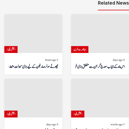
Related News
دنیا بھر سے خبریں
اسپیشل فیچرز
5 hours ago
4 days ago
اس ماہ کے نایاب سورج گرہن سے متعلق بڑی خبر!
چھوٹے سولر صارفین کے لیے بڑی سہولت متعارف
اسپیشل فیچرز
اسپیشل فیچرز
4 days ago
3 weeks ago