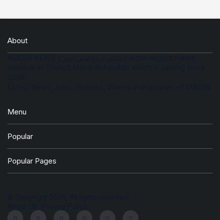
About
MBDIN NEWS ( منڈی بہاؤالدین نیوز ) is the largest media
network of District Mandi Bahauddin which is serving since
2008.
Latest News, Jobs, Pictures, Videos and updates of MBDIN
Menu
Popular
Popular Pages
© Copyright 2026, All rights reserved.
About Us
Privacy Policy