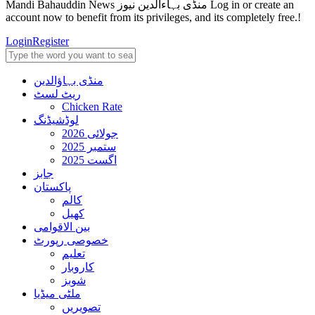
Mandi Bahauddin News منڈی بہاءالدین نیوز Log in or create an
account now to benefit from its privileges, and its completely free.!
Login
Register
منڈی بہاؤالدین
ریٹ لسٹ
Chicken Rate
لوڈشیڈنگ
جولائی 2026
ستمبر 2025
اگست 2025
جابز
پاکستان
کالم
کھیل
بین الاقوامی
خصوصی رپورٹ
تعلیم
کاروبار
شوبز
ملٹی میڈیا
تصویریں