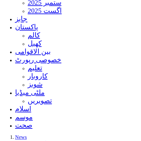
ستمبر 2025
اگست 2025
جابز
پاکستان
کالم
کھیل
بین الاقوامی
خصوصی رپورٹ
تعلیم
کاروبار
شوبز
ملٹی میڈیا
تصویریں
اسلام
موسم
صحت
News