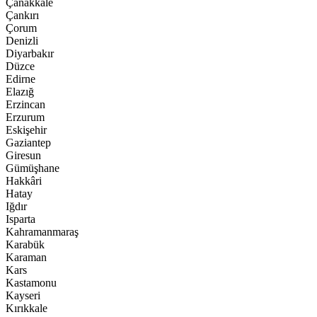
Çanakkale
Çankırı
Çorum
Denizli
Diyarbakır
Düzce
Edirne
Elazığ
Erzincan
Erzurum
Eskişehir
Gaziantep
Giresun
Gümüşhane
Hakkâri
Hatay
Iğdır
Isparta
Kahramanmaraş
Karabük
Karaman
Kars
Kastamonu
Kayseri
Kırıkkale