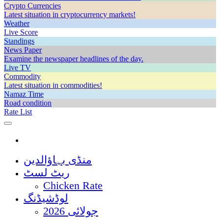
Crypto Currencies
Latest situation in cryptocurrency markets!
Weather
Live Score
Standings
News Paper
Examine the newspaper headlines of the day.
Live TV
Commodity
Latest situation in commodities!
Namaz Time
Road condition
Rate List
منڈی بہاؤالدین
ریٹ لسٹ
Chicken Rate
لوڈشیڈنگ
جولائی 2026