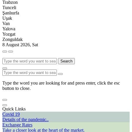
Trabzon
Tunceli
Şanlıurfa
Uşak
Van
Yalova
Yozgat
Zonguldak
8 August 2026, Sat
Search
Type the word you are looking for and press enter, click the esc
button to close.
Quick Links
Covid 19
Details of the pandemic..
Exchange Rates
Take a closer look at the heart of the market.