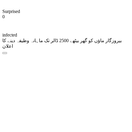
Surprised
0
infected
بیروزگار ماؤں کو گھر بیٹھے 2500 ڈالر تک ماہانہ وظیفہ دینے کا
اعلان