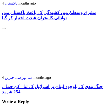
پاکستان
4 months ago
مشرق وسطیٰ میں کشیدگی کے باعث پاکستان میں
توانائی کا بحران شدت اختیار کر گیا
دنیا بھر سے خبریں
4 months ago
جنگ بندی کے باوجود لبنان پر اسرائیل کے تباہ کن حملے،
254 شہید
Write a Reply