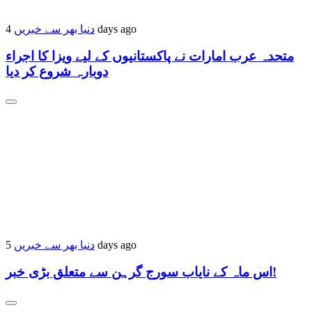
دنیا بھر سے خبریں
4 days ago
متحدہ عرب امارات نے پاکستانیوں کے لیے ویزا کا اجراء
دوبارہ شروع کر دیا
دنیا بھر سے خبریں
5 days ago
اس ماہ کے نایاب سورج گرہن سے متعلق بڑی خبر!