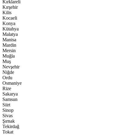
Kırklareli
Kırşehir
Kilis
Kocaeli
Konya
Kütahya
Malatya
Manisa
Mardin
Mersin
Muğla
Muş
Nevşehir
Niğde
Ordu
Osmaniye
Rize
Sakarya
Samsun
Siirt
Sinop
Sivas
Şırnak
Tekirdağ
Tokat