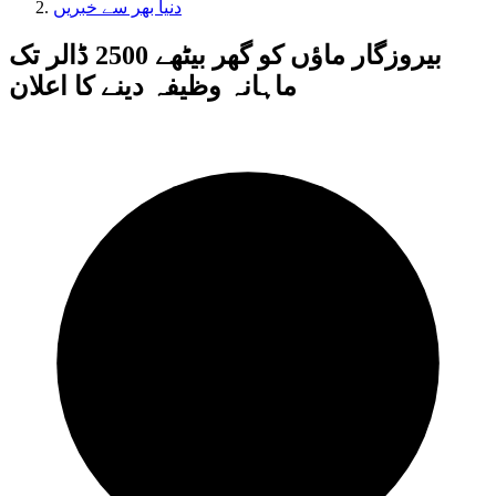
دنیا بھر سے خبریں
بیروزگار ماؤں کو گھر بیٹھے 2500 ڈالر تک
ماہانہ وظیفہ دینے کا اعلان