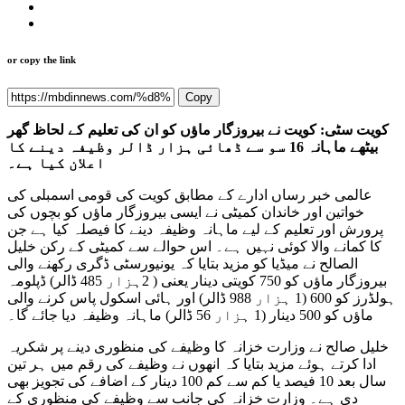
or copy the link
Copy
کویت سٹی: کویت نے بیروزگار ماؤں کو ان کی تعلیم کے لحاظ گھر
بیٹھے ماہانہ 16 سو سے ڈھائی ہزار ڈالر وظیفہ دینے کا
اعلان کیا ہے۔
عالمی خبر رساں ادارے کے مطابق کویت کی قومی اسمبلی کی
خواتین اور خاندان کمیٹی نے ایسی بیروزگار ماؤں کو بچوں کی
پرورش اور تعلیم کے لیے ماہانہ وظیفہ دینے کا فیصلہ کیا ہے جن
کا کمانے والا کوئی نہیں ہے۔ اس حوالے سے کمیٹی کے رکن خلیل
الصالح نے میڈیا کو مزید بتایا کہ یونیورسٹی ڈگری رکھنے والی
بیروزگار ماؤں کو 750 کویتی دینار یعنی ( 2ہزار 485 ڈالر) ڈپلومہ
ہولڈرز کو 600 (1 ہزار 988 ڈالر) اور ہائی اسکول پاس کرنے والی
ماؤں کو 500 دینار (1 ہزار 56 ڈالر) ماہانہ وظیفہ دیا جائے گا۔
خلیل صالح نے وزارت خزانہ کا وظیفے کی منظوری دینے پر شکریہ
ادا کرتے ہوئے مزید بتایا کہ انھوں نے وظیفے کی رقم میں ہر تین
سال بعد 10 فیصد یا کم سے کم 100 دینار کے اضافے کی تجویز بھی
دی ہے۔ وزارت خزانہ کی جانب سے وظیفے کی منظوری کے