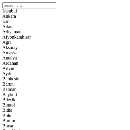
İstanbul
Ankara
İzmir
Adana
Adıyaman
Afyonkarahisar
Ağrı
Aksaray
Amasya
Antalya
Ardahan
Artvin
Aydın
Balıkesir
Bartın
Batman
Bayburt
Bilecik
Bingöl
Bitlis
Bolu
Burdur
Bursa