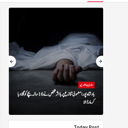
منڈی بہاؤالدین
بادشاہ پور: معمولی تنازع پر بااثر شخص نے 10 سالہ بچے کو گلا دبا
کر مار ڈالا
Today Post