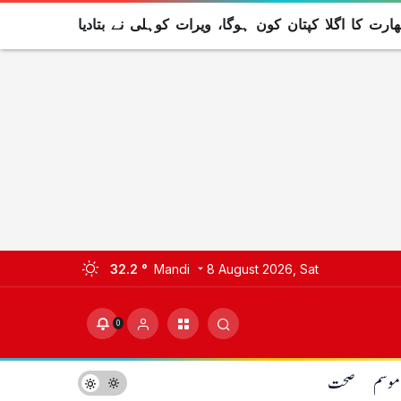
رت کا اگلا کپتان کون ہوگا، ویرات کوہلی نے بتادیا
32.2 °
Mandi
8 August 2026, Sat
0
موسم
صحت