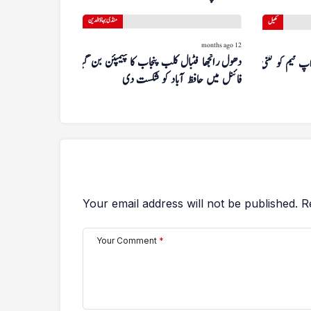
منڈی بہاؤالدین
کھیل
12 months ago
دھول رانجھا فٹبال کلب پنجاب کا چیمپئن بن گیا۔
ور رنر اپ ٹیم کو کتنی
فائنل میں حافظ آباد کو شکست دی
Your email address will not be published.
R
Your Comment
*