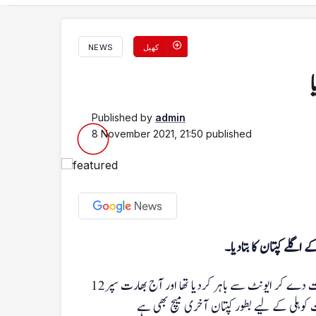
کھیل
NEWS
Published by
admin
8 November 2021, 21:50
published
 اگلے کپتان کا بتادیا۔
آئی سی سی ٹی ٹوئنٹی ورلڈکپ میں گزشتہ روز نیوزی لینڈ نے افغانستان کو شکست دے کر ایونٹ سے باہر کردیا تھا اور آج بھارت سپر12