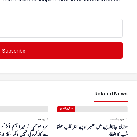
Related News
منڈی بہاؤالدین
3 days ago
11 months ago
سرد موسم نے میرا جسم اکڑ کر 
منڈی بہاؤالدین میں تکبیر اوپن انٹر کلب چیمپئن
سے کارکردگی نہیں دکھا سکا: ار
شپ کا انعقاد