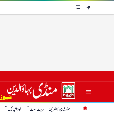
منڈی بہاؤالدین
ریٹ لسٹ
لوڈشیڈنگ