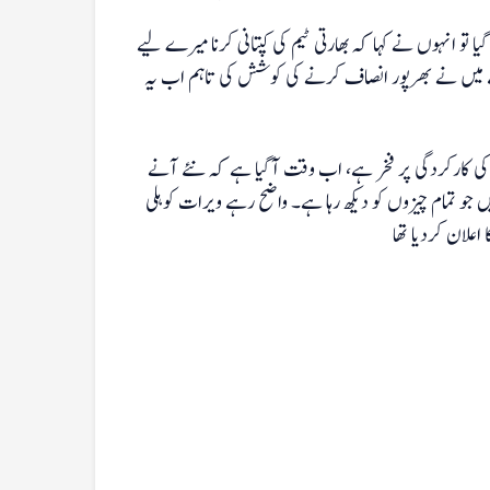
تو انہوں نے کہا کہ بھارتی ٹیم کی کپتانی کرنا میرے لیے
ے میں نے بھرپور انصاف کرنے کی کوشش کی تاہم اب یہ
م کی کارکردگی پر فخر ہے، اب وقت آگیا ہے کہ نئے آنے
جو تمام چیزوں کو دیکھ رہا ہے۔ واضح رہے ویرات کوہلی
علان کردیا تھا