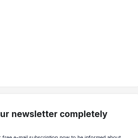
our newsletter completely
r free e-mail subscription now to be informed about