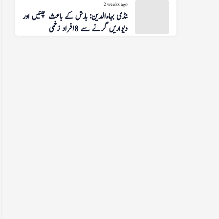
2 weeks ago
منڈی بہاءالدین: بارش کے باعث چھتیں اور
دیواریں گرنے سے 8 افراد زخمی