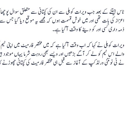
ٹاس جیتنے کے بعد جب ویرات کوہلی سے ان کی کپتانی سے متعلق سوال پوچھا گیا 
اعزاز کی بات تھی اور میں خوش قسمت ہوں کہ مجھے یہ موقع دیا گیا جس س
ذمہ داری کسی اور کو دینے کا وقت آگیا ہے۔
ویرات کوہلی نے کہا کہ اب وقت آگیا ہے کہ میں مختصر فارمیٹ میں اپنی ٹی
والے اس ٹیم کو لے کر آگے بڑھیں اور ویسے بھی روہت شرما یہاں موجود ہیں 
نے ٹی ٹوئنٹی ورلڈکپ کے آغاز سے قبل ہی مختصر فارمیٹ کی کپتانی چھوڑنے کا ا