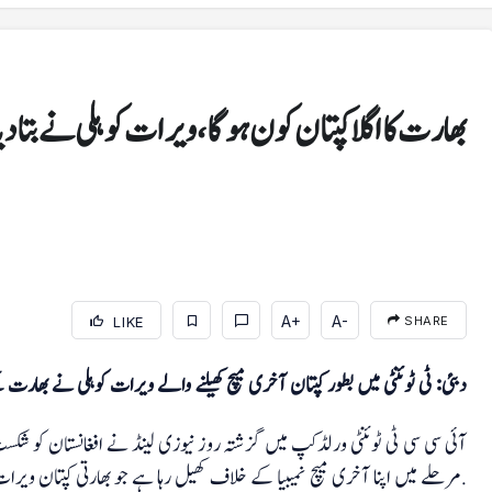
بھارت کا اگلا کپتان کون ہوگا، ویرات کوہلی نے بتادیا
A+
A-
LIKE
SHARE
منڈی بہاؤالدین
پی سی بی کرکٹر حمزہ نذر پر 2 سال کی پابندی، 10 لاکھ روپے
دبئی: ٹی ٹوئنٹی میں بطور کپتان آخری میچ کھیلنے والے ویرات کوہلی نے بھارت کے
جرمانہ
مرحلے میں اپنا آخری میچ نمیبیا کے خلاف کھیل رہا ہے جو بھارتی کپتان ویرات کوہلی کے لیے بطور کپتان آخری میچ بھی ہے.