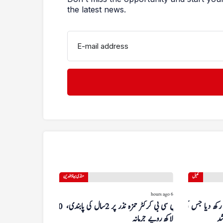
the latest news.
E-mail address
کھیل
منڈی بہاؤالدین
6 hours ago
رکھ دیا جس کی وجہ
پی سی بی کرکٹر حمزہ نذر پر 2 سال کی پابندی، 10
شد
لاکھ روپے جرمانہ