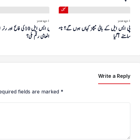
کھیل
1 year ago
1 year ago
پی ایس ایل کے باقی میچز کہاں ہوں گے؟ نام
پی ایس ایل 10 کی فاتح ا
سامنے آگیا
انعامی رقم ملی؟
Write a Reply
equired fields are marked
*