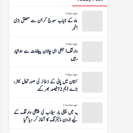
5 days ago
اس ماہ کے نایاب سورج گرہن سے متعلق بڑی
خبر!
5 days ago
وارننگ! جعلی ای چالان پیغامات سے ہوشیار
رہیں
5 days ago
پاکستان میں پانی کے ذخائر کی صورتحال بہتر،
بڑے ڈیم 72 فیصد بھر گئے
2 weeks ago
پنجاب میں پہلی بار سیلاب کی پیشگی وارننگ کے
لیے ڈرون مانیٹرنگ کا آغاز کر دیا گیا