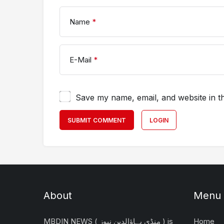
Name
*
E-Mail
*
Save my name, email, and website in th
SUBMIT COMMENT
LOGIN
About
Menu
Home
MBDIN NEWS ( منڈی بہاؤالدین نیوز ) is