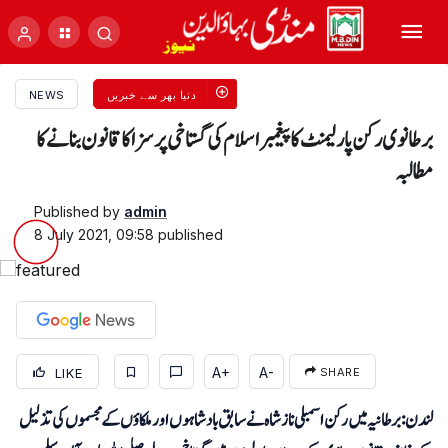
دنیا بھر سے خبریں
NEWS
برطانوی رکن پارلیمنٹ کا پیغمبر اسلام کی گستاخی پر سزا کا قانون بنانے کا
مطالبہ
Published by
admin
8 July 2021, 09:58
published
A+
A-
LIKE
SHARE
لندن: برطانیہ میں رکن اسمبلی ناز شاہ نے سابق بادشاہوں اور ملکاؤں کے مجسموں کی تذلیل