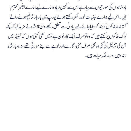
بادشاہوں کی مورتیوں سے پیار ہے اس سے کہیں زیادہ ہمارے لیے ہمارے پیغمبر محترم
ہیں۔ اس لیے ہمارے جذبات کو مدنظر رکھتے ہوئے یورپ میں بار بار شائع ہونے والے
گستاخانہ خاکوں کو بند کروایا جائے۔ لیبر پارٹی سے تعلق رکھنے والی ناز شاہ نے مزید کہا کہ کچھ
لوگ خاکوں پر کہتے ہیں کہ وہ تو صرف ایک کارٹون ہے تو میں بھی کہتی ہوں کہ کینیڈا میں
جن کی تذلیل کی گئی وہ بھی صرف مٹی، گارے اور لوہے سے بنے مورتی تھے، نہ وہ بادشاہ
زندہ ہیں اور نہ ملکہ حیات ہیں۔