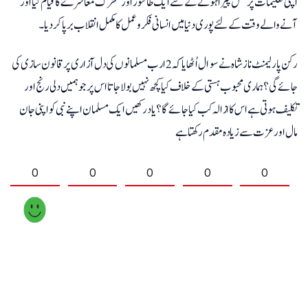
اپنی تعلیمات پر عمل پیرا ہونے کے لئے ایک طاقتور اور متحرک معاشرے کا قیام کیا اور
آنے والے وقت کے لئے پوری دنیا میں انسانی فکر و عمل کا مکمل انقلاب برپا کردیا۔
رکن پارلیمنٹ ناز شاہ نے سوال اُٹھایا کہ 2 ارب مسلمانوں کی دل آزاری پر قانون سازی کی
جائے گی؟ ہماری محبوب ہستی کے خلاف کیا کچھ نہیں بولا جاتا اس پر جو ہمیں دلی رنج اور
تکلیف ہوتی ہے اس کا ازالہ کب کیا جائے گا؟ یاد رکھیں ایک مسلمان اپنے نبی کو اپنی جان
مال اور عزت سے زیادہ مقدم رکھتا ہے
0
0
0
0
0