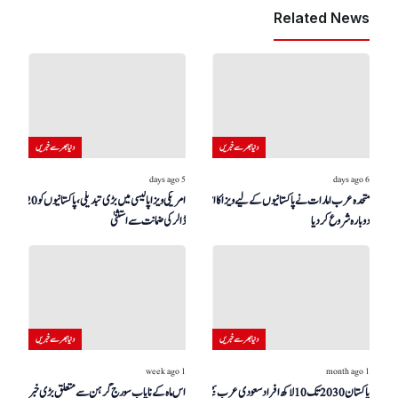
Related News
دنیا بھر سے خبریں
دنیا بھر سے خبریں
5 days ago
6 days ago
متحدہ عرب امارات نے پاکستانیوں کے لیے ویزا کا اجراء
امریکی ویزا پالیسی میں بڑی تبدیلی، پاکستانیوں کو 20 ہزار
دوبارہ شروع کر دیا
ڈالر کی ضمانت سے استثنیٰ
دنیا بھر سے خبریں
دنیا بھر سے خبریں
1 week ago
1 month ago
پاکستان 2030 تک 10 لاکھ افراد سعودی عرب بھیجے
اس ماہ کے نایاب سورج گرہن سے متعلق بڑی خبر!