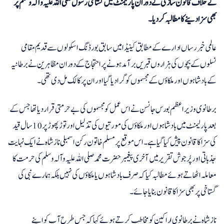
کے خلاف قانون سازی کے دوران پارلیمنٹ میں گستاخی رسول صلی اللہ علیہ وآلہ وسلم پر
بھی سزا دینے کا مطالبہ کردیا۔
عالمی خبر رساں ادارے کے مطابق کینیڈا میں سابق بورڈنگ اسکولوں سے قدیم مقامی
نسلوں کے بچوں کی ہزاروں قبریں برآمد ہونے پر احتجاج کے دوران مظاہرین نے برطانیہ
کے بادشاہوں اور ملکاؤں کے مجسموں کو گرا دیا گیا اور ان پر کالک مل دی تھی۔
برطانوی وزیر اعظم بورس جانسن نے اس عمل کو مجسموں کی بے حرمتی قرار دیا تھا جس کے
بعد پارلیمنٹ میں بادشاہوں اور ملکاؤں کی مورتیوں کی تذلیل اور توڑ پھوڑ پر 10 سال قید
کی سزا کا قانون پیش کیا گیا ہے۔ اس موقع پر مسلم خاتون رکن اسمبلی ناز شاہ نے ایک نہایت
جذباتی اور پُرجوش تقریر میں آخری پیغمبر حضرت محمد صلی اللہ علیہ وآلہ وسلم کی حرمت کا
معاملہ اٹھاتے ہوئے مطالبہ کیا کہ صرف بادشاہوں یا ملکاؤں کی نہیں بلکہ ہمارے نبی کی
گستاخی پر بھی سزا کا قانون بنایا جائے۔
ناز شاہ نے برطانوی اراکین کو مخاطب کرتے ہوئے کہا کہ جس طرح آپ کو اپنے