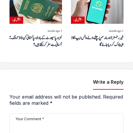
اسپیشل فیچرز
اسپیشل فیچرز
3 weeks ago
1 month ago
غیر رجسٹرڈ اور بند سم پر چلنے والے واٹس ایپ اکاؤنٹس کو جلد
کمزور پاسپورٹ کے باوجود پاکستانی کن 30 ممالک میں
ہی بلاک کر دیا جائے گا
آسانی سے سفر کر سکتے ہیں؟
Write a Reply
Your email address will not be published.
Required
fields are marked
*
Your Comment
*