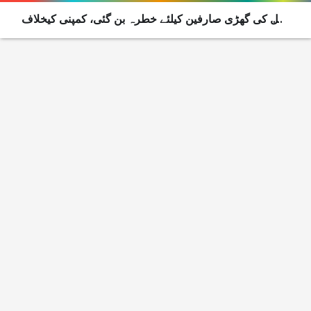
ایپل کی گھڑی صارفین کیلئے خطرہ بن گئی، کمپنی کیخلاف
مقدمہ درج