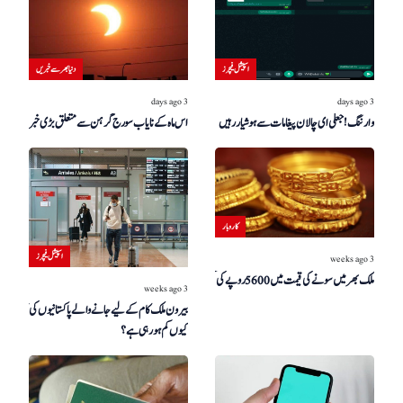
اسپیشل فیچرز
دنیا بھر سے خبریں
3 days ago
3 days ago
وارننگ! جعلی ای چالان پیغامات سے ہوشیار رہیں
اس ماہ کے نایاب سورج گرہن سے متعلق بڑی خبر!
کاروبار
اسپیشل فیچرز
3 weeks ago
ملک بھر میں سونے کی قیمت میں 5600 روپے کی کمی
3 weeks ago
بیرون ملک کام کے لیے جانے والے پاکستانیوں کی تعداد
کیوں کم ہو رہی ہے؟