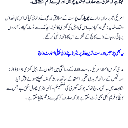
کہنا ہے کہ گھڑی سے صارف کو شدید چوٹیں اور گہرے زخم آسکتے ہیں۔
امریکی خبررساں ادارے
نیویارک
پوسٹ کے مطابق مدعی نے دعویٰ کیا کہ اس کا ہاتھ اس
وقت شدید زخمی ہوگیا جب اس کی ایپل کی گھڑی کا شیشہ اچانک سے ٹوٹ گیا اور کناروں
پر باقی رہ جانے والے کانچ کے ٹکڑے اس کا ہاتھ زخمی کرگئے۔
یہ بھی پڑھیں: درست ترین بلڈ پریشر ناپنے والی پہلی اسمارٹ واچ
مدعی کرس اسمتھ امریکی ریاست الاباما کے رہائشی ہیں جنہوں نے ایپل گھڑی 359 ڈالرز
معہ ٹیکس کے ساتھ خریدی تھی۔ اسمتھ کے ساتھ حادثہ گولف کھیلتے ہوئے پیش آیا۔
شکایت میں یہ بھی درج تھا کہ چونکہ گھڑی کی لیتھیئم-آئن بیٹری پھول سکتی ہے جس سے
کانچ کا فریم کبھی بھی ٹوٹ سکتا ہے جو کہ صارف کو گہرے زخم پہنچا سکتا ہے۔