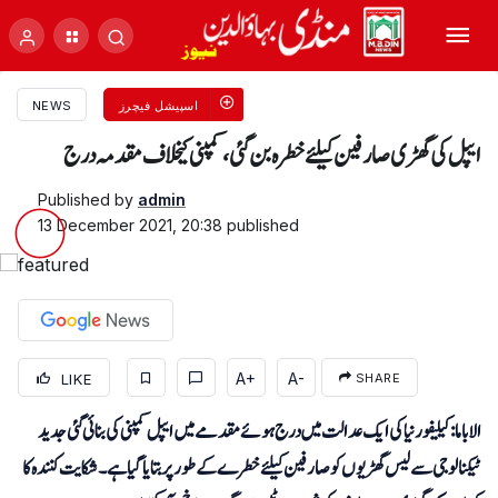
اسپیشل فیچرز
NEWS
ایپل کی گھڑی صارفین کیلئے خطرہ بن گئی، کمپنی کیخلاف مقدمہ درج
Published by
admin
13 December 2021, 20:38
published
A+
A-
LIKE
SHARE
الاباما: کیلیفورنیا کی ایک عدالت میں درج ہوئے مقدمے میں ایپل کمپنی کی بنائی گئی جدید
ٹیکنالوجی سے لیس گھڑیوں کو صارفین کیلئے خطرے کے طور پر بتایا گیا ہے۔ شکایت کنندہ کا