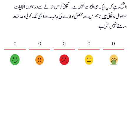
واضح رہے کہ یہ ایک ہی شکات نہیں ہے۔ کمپنی کو اس حوالے سے درجنوں شکایات
موصول ہوچکی ہیں تاہم اس سے متعلق ادارے کی جانب سے ابھی تک کوئی وضاحت
سامنے نہیں آئی ہے.
0
0
0
0
0