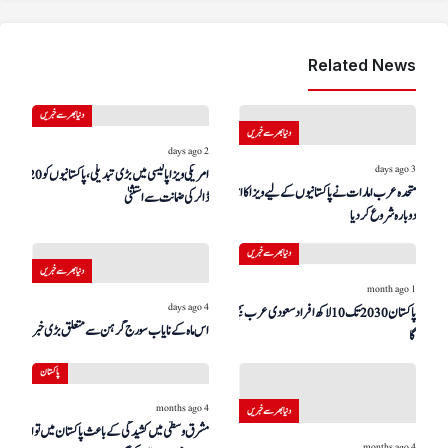
Related News
دنیا بھر سے خبریں
دنیا بھر سے خبریں
2 days ago
3 days ago
امریکی ویزا پالیسی میں بڑی تبدیلی، پاکستانیوں کو 20 ہزار
متحدہ عرب امارات نے پاکستانیوں کے لیے ویزا کا اجراء
ڈالر کی ضمانت سے استثنیٰ
دوبارہ شروع کر دیا
دنیا بھر سے خبریں
دنیا بھر سے خبریں
1 month ago
4 days ago
پاکستان 2030 تک 10 لاکھ افراد سعودی عرب بھیجے
اس ماہ کے نایاب سورج گرہن سے متعلق بڑی خبر!
گا
پاکستان
4 months ago
دنیا بھر سے خبریں
مشرق وسطیٰ میں کشیدگی کے باعث پاکستان میں توانائی کا
4 months ago