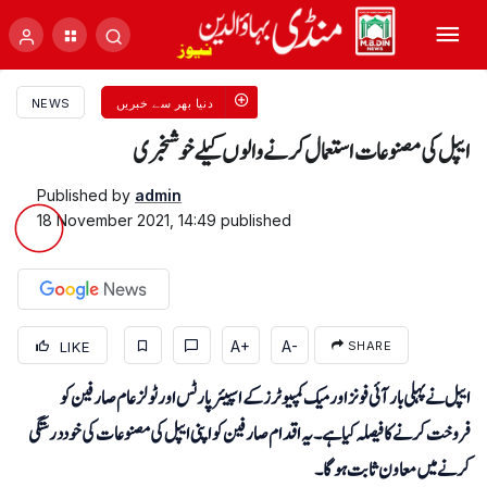
دنیا بھر سے خبریں
NEWS
ایپل کی مصنوعات استعمال کرنے والوں کیلےخوشخبری
Published by
admin
18 November 2021, 14:49
published
A+
A-
LIKE
SHARE
ایپل نے پہلی بار آئی فونز اور میک کمپیوٹرز کے اسپیئرپارٹس اور ٹولز عام صارفین کو
فروخت کرنے کا فیصلہ کیا ہے۔ یہ اقدام صارفین کو اپنی ایپل کی مصنوعات کی خود درستگی
کرنے میں معاون ثابت ہوگا۔