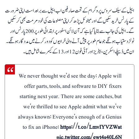
ایپل کے سیلف سروس پروگرام کے تحت صارفین اب ایپل سے براہ راست اپنی ضرورت
کے پارٹس خرید سکیں گے اور مینوئل پڑھ کر اپنی مصنوعات کی خود مرمت بھی کرسکیں
گے۔ ایپل کی جانب سے بتایا گیا ہے کہ آن لائن اسٹور پر ابتدائی طور پر 200 پارٹس اور
ٹولز دستیاب ہونگے جو عام طور پر پیش آنے والی خرابیوں کو دور کرنے میں مدد گار ہونگے۔
ان میں ڈسپلے اسکرین،بیٹریز اور آئی فون12 اور 13 کے کیمرے شامل ہیں۔
We never thought we’d see the day: Apple will
offer parts, tools, and software to DIY fixers
starting next year. There are some catches, but
we’re thrilled to see Apple admit what we’ve
always known: Everyone’s enough of a Genius
to fix an iPhone:
https://t.co/LmvIYVZWat
pic.twitter.com/ewt4s40L6N