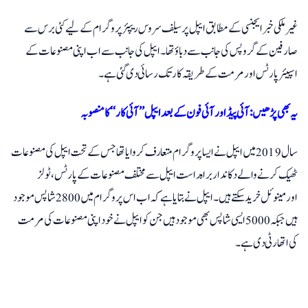
غیر ملکی خبرایجنسی کے مطابق ایپل پر سیلف سروس ریپئر پروگرام کے لیے کئی برس سے
صارفین کے گروپس کی جانب سے دباؤ تھا۔ ایپل کی جانب سے اب اپنی مصنوعات کے
اسپیئرپارٹس اور مرمت کے طریقہ کار تک رسائی دی گئی ہے۔
یہ بھی پڑھیں: آئی پیڈ اور آئی فون کے بعد ایپل ’’آئی کار‘‘ کا منصوبہ
سال 2019 میں ایپل نے ایسا پروگرام متعارف کروایا تھا جس کے تحت ایپل کی مصنوعات
ٹھیک کرنےوالےدکاندار براہ راست ایپل سے مختلف مصنوعات کےپارٹس،ٹولز
اورمینوئل خریدسکتے ہیں۔ ایپل نے بتایا ہے کہ اب اس پروگرام میں 2800 شاپس موجود
ہیں جبکہ 5000 ایسی شاپس بھی موجود ہیں جن کو ایپل نے خود اپنی مصنوعات کی مرمت
کی اتھارٹی دی ہے۔