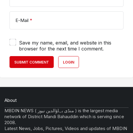
E-Mail
*
Save my name, email, and website in this
browser for the next time I comment.
SUBMIT COMMENT
LOGIN
About
MBDIN NEWS ( منڈی بہاؤالدین نیوز ) is the largest media
network of District Mandi Bahauddin which is serving since
2008.
Latest News, Jobs, Pictures, Videos and updates of MBDIN