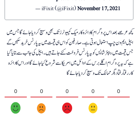
— iFixit (@iFixit)
November 17, 2021
کچھ عرصے بعد اس پروگرام کا دائرہ کار میک کمپیوٹرز تک بھی وسیع کردیا جائے گا جس میں
ایپل ایم ون چپ استعمال ہوتی ہے۔ صارفین کواس ہی قیمت میں یہ پارٹس خرید سکیں گے
جس قیمت میں ریپئرشاپس کو یہ پارٹس فروخت کئے جاتے ہیں۔ ایپل کی جانب سے بتایا گیا
ہے کہ یہ پروگرام اگلے برس کے اوائل میں امریکا سے شروع کیا جائے گا اور اس کا دائرہ
کار رفتا رفتا دیگر ممالک تک وسیع کردیا جائے گا
0
0
0
0
0